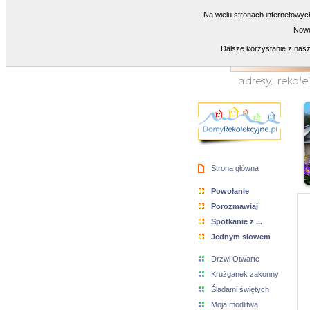
Na wielu stronach internetowyc
Nowe
Dalsze korzystanie z nasz
Strona główna
Powołanie
Porozmawiaj
Spotkanie z ...
Jednym słowem
Drzwi Otwarte
Krużganek zakonny
Śladami świętych
Moja modlitwa