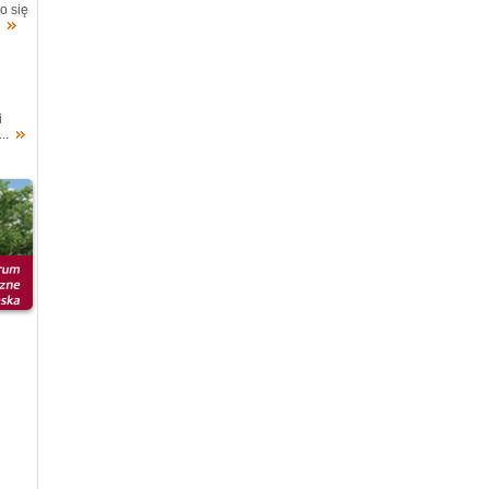
o się
.
i
..