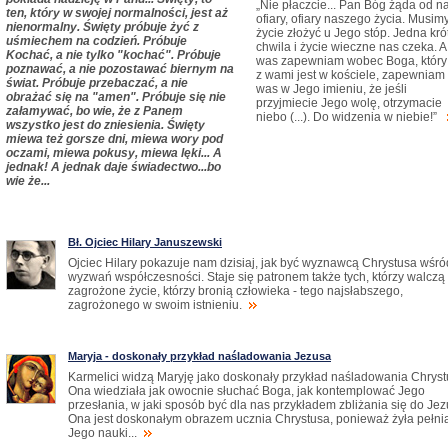
„Nie płaczcie... Pan Bóg żąda od n
ten, który w swojej normalności, jest aż
ofiary, ofiary naszego życia. Musimy
nienormalny. Święty próbuje żyć z
życie złożyć u Jego stóp. Jedna kró
uśmiechem na codzień. Próbuje
chwila i życie wieczne nas czeka. A
Kochać, a nie tylko "kochać". Próbuje
was zapewniam wobec Boga, który 
poznawać, a nie pozostawać biernym na
z wami jest w kościele, zapewniam
świat. Próbuje przebaczać, a nie
was w Jego imieniu, że jeśli
obrażać się na "amen". Próbuje się nie
przyjmiecie Jego wolę, otrzymacie
załamywać, bo wie, że z Panem
niebo (...). Do widzenia w niebie!”
wszystko jest do zniesienia. Święty
miewa też gorsze dni, miewa wory pod
oczami, miewa pokusy, miewa lęki... A
jednak! A jednak daje świadectwo...bo
wie że...
Bł. Ojciec Hilary Januszewski
Ojciec Hilary pokazuje nam dzisiaj, jak być wyznawcą Chrystusa wśró
wyzwań współczesności. Staje się patronem także tych, którzy walczą
zagrożone życie, którzy bronią człowieka - tego najsłabszego,
zagrożonego w swoim istnieniu.
Maryja - doskonały przykład naśladowania Jezusa
Karmelici widzą Maryję jako doskonały przykład naśladowania Chryst
Ona wiedziała jak owocnie słuchać Boga, jak kontemplować Jego
przesłania, w jaki sposób być dla nas przykładem zbliżania się do Jez
Ona jest doskonałym obrazem ucznia Chrystusa, ponieważ żyła pełni
Jego nauki...