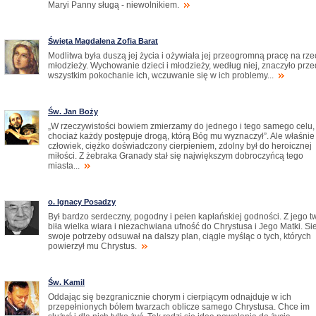
Maryi Panny sługą - niewolnikiem.
Święta Magdalena Zofia Barat
Modlitwa była duszą jej życia i ożywiała jej przeogromną pracę na rze
młodzieży. Wychowanie dzieci i młodzieży, według niej, znaczyło prz
wszystkim pokochanie ich, wczuwanie się w ich problemy...
Św. Jan Boży
„W rzeczywistości bowiem zmierzamy do jednego i tego samego celu,
chociaż każdy postępuje drogą, którą Bóg mu wyznaczył”. Ale właśnie
człowiek, ciężko doświadczony cierpieniem, zdolny był do heroicznej
miłości. Z żebraka Granady stał się największym dobroczyńcą tego
miasta...
o. Ignacy Posadzy
Był bardzo serdeczny, pogodny i pełen kapłańskiej godności. Z jego t
biła wielka wiara i niezachwiana ufność do Chrystusa i Jego Matki. Sie
swoje potrzeby odsuwał na dalszy plan, ciągle myśląc o tych, których
powierzył mu Chrystus.
Św. Kamil
Oddając się bezgranicznie chorym i cierpiącym odnajduje w ich
przepełnionych bólem twarzach oblicze samego Chrystusa. Chce im