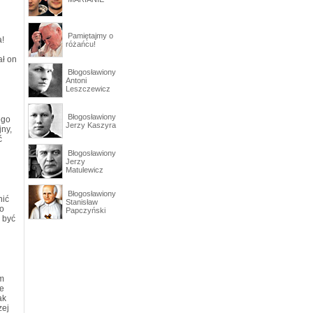
Pamiętajmy o
a!
różańcu!
ał on
Błogosławiony
Antoni
Leszczewicz
Błogosławiony
ego
Jerzy Kaszyra
jny,
ć
Błogosławiony
Jerzy
Matulewicz
Błogosławiony
nić
Stanisław
ko
Papczyński
 być
am
ce
ak
zej