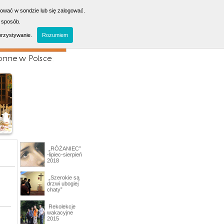
sować w sondzie lub się zalogować.
 sposób.
orzystywanie.
Rozumiem
„RÓŻANIEC”
-lipiec-sierpień
2018
„Szerokie są
drzwi ubogiej
chaty”
Rekolekcje
wakacyjne
2015