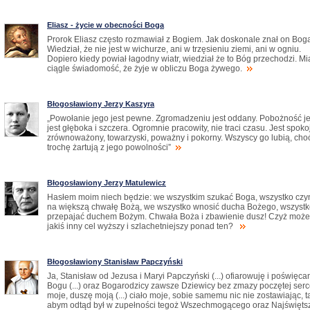
Eliasz - życie w obecności Boga
Prorok Eliasz często rozmawiał z Bogiem. Jak doskonale znał on Bog
Wiedział, że nie jest w wichurze, ani w trzęsieniu ziemi, ani w ogniu.
Dopiero kiedy powiał łagodny wiatr, wiedział że to Bóg przechodzi. Mi
ciągle świadomość, że żyje w obliczu Boga żywego.
Błogosławiony Jerzy Kaszyra
„Powołanie jego jest pewne. Zgromadzeniu jest oddany. Pobożność j
jest głęboka i szczera. Ogromnie pracowity, nie traci czasu. Jest spoko
zrównoważony, towarzyski, poważny i pokorny. Wszyscy go lubią, cho
trochę żartują z jego powolności”
Błogosławiony Jerzy Matulewicz
Hasłem moim niech będzie: we wszystkim szukać Boga, wszystko czy
na większą chwałę Bożą, we wszystko wnosić ducha Bożego, wszyst
przepajać duchem Bożym. Chwała Boża i zbawienie dusz! Czyż może
jakiś inny cel wyższy i szlachetniejszy ponad ten?
Błogosławiony Stanisław Papczyński
Ja, Stanisław od Jezusa i Maryi Papczyński (...) ofiarowuję i poświęc
Bogu (...) oraz Bogarodzicy zawsze Dziewicy bez zmazy poczętej ser
moje, duszę moją (...) ciało moje, sobie samemu nic nie zostawiając, t
abym odtąd był w zupełności tegoż Wszechmogącego oraz Najświęts