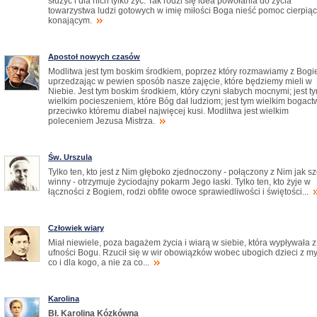
służyć i dla nich tylko żyć. Tak rodzi się idea powołania do życia
towarzystwa ludzi gotowych w imię miłości Boga nieść pomoc cierpiąc
konającym.
Apostoł nowych czasów
Modlitwa jest tym boskim środkiem, poprzez który rozmawiamy z Bogi
uprzedzając w pewien sposób nasze zajęcie, które będziemy mieli w
Niebie. Jest tym boskim środkiem, który czyni słabych mocnymi; jest t
wielkim pocieszeniem, które Bóg dał ludziom; jest tym wielkim bogac
przeciwko któremu diabeł najwięcej kusi. Modlitwa jest wielkim
poleceniem Jezusa Mistrza.
Św. Urszula
Tylko ten, kto jest z Nim głęboko zjednoczony - połączony z Nim jak s
winny - otrzymuje życiodajny pokarm Jego łaski. Tylko ten, kto żyje w
łączności z Bogiem, rodzi obfite owoce sprawiedliwości i świętości...
Człowiek wiary
Miał niewiele, poza bagażem życia i wiarą w siebie, która wypływała z
ufności Bogu. Rzucił się w wir obowiązków wobec ubogich dzieci z my
co i dla kogo, a nie za co...
Karolina
Bł. Karolina Kózkówna