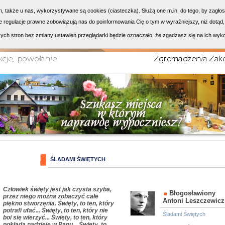
h, także u nas, wykorzystywane są cookies (ciasteczka). Służą one m.in. do tego, by zagło
 regulacje prawne zobowiązują nas do poinformowania Cię o tym w wyraźniejszy, niż dotąd,
ych stron bez zmiany ustawień przeglądarki będzie oznaczało, że zgadzasz się na ich wyk
ŚLADAMI ŚWIĘTYCH
Człowiek święty jest jak czysta szyba,
Błogosławiony
przez niego można zobaczyć całe
Antoni Leszczewicz
piękno stworzenia. Święty, to ten, który
potrafi ufać... Święty, to ten, który nie
Śladami Świętych
boi się wierzyć... Święty, to ten, który
pokłada nadzieję w Panu... Święty, to