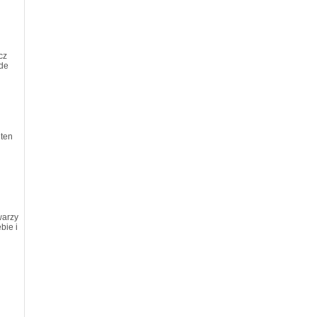
cz
ede
 ten
warzy
bie i