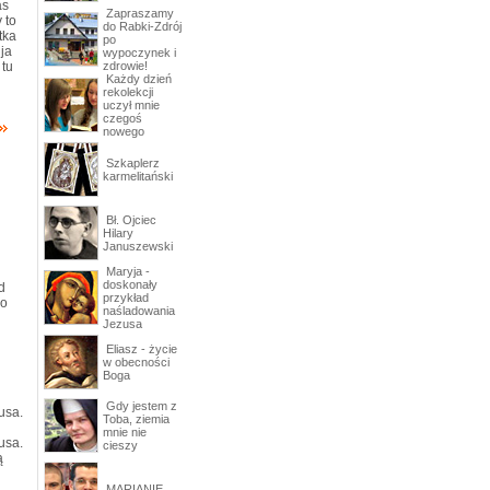
as
Zapraszamy
 to
do Rabki-Zdrój
tka
po
 ja
wypoczynek i
tu
zdrowie!
Każdy dzień
rekolekcji
uczył mnie
czegoś
nowego
Szkaplerz
karmelitański
Bł. Ojciec
Hilary
Januszewski
Maryja -
doskonały
d
przykład
 o
naśladowania
Jezusa
Eliasz - życie
w obecności
Boga
Gdy jestem z
usa.
Toba, ziemia
mnie nie
usa.
cieszy
ą
MARIANIE