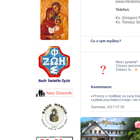
www.mlodzimar
Telefon:
Ks. Grzegorz 
Ks. Tomasz Se
Co o tym myślisz?
Masz pytania?
Chcesz porozm
Zobacz tu...
Komentarze:
Proszę o modlitwę za syna Dawi
szpitala psychiatrycznego i nie
Stanislaw, 2017-07-05