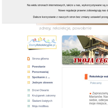
Na wielu stronach internetowych, także u nas, wykorzystywane są co
Nowe regulacje prawne zobowiązują nas do
Dalsze korzystanie z naszych stron bez zmiany ustawień przeg
Strona główna
Powołanie
Porozmawiaj
Rekolekcje wa
Spotkanie z ...
Jednym słowem
Polecamy
Drzwi Otwarte
Zapraszamy 
Krużganek zakonny
Marianów. Nas
siebie, odkry
Śladami świętych
moje miejsce,
Moja modlitwa