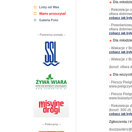
Dla młodzie
Listy od Was
- Rekolekcje o
Warto przeczytać
ofiara dobrow
zobacz jak był
Galeria Foto
- Powołaniowy 
ofiara dobrow
zobacz jak był
-- Partnerzy portalu --
Dla młodzie
- Wakacje z Bo
zobacz jak był
- Wakacje z Bo
(koszt: ofiara
Dla wszyst
- Piesza Pielg
www.pielgrzym
- Piesza Piel
www.bialadych
- Rekolekcje 
(koszt: 300 zł)
zobacz jak był
Zgłoszenia i 
-- Polecamy --
duszpasterz@