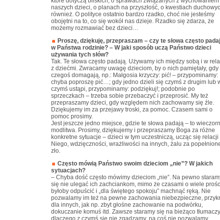
które dotyczą bliskich, o sprawach związanych z wychowaniem
naszych dzieci, o planach na przyszłość, o kwestiach duchowy
również. O polityce ostatnio bardzo rzadko, choć nie jesteśmy
obojętni na to, co się wokół nas dzieje. Rzadko się zdarza, że
możemy rozmawiać bez dzieci…
Proszę, dziękuję, przepraszam – czy te słowa często pada
w Państwa rodzinie? – W jaki sposób uczą Państwo dzieci
używania tych słów?
Tak. Te słowa często padają. Używamy ich między sobą i w rela
z dziećmi. Zwracamy uwagę dzieciom, by o nich pamiętały, gdy 
czegoś domagają, np.: Małgosia krzyczy: pić! – przypominamy:
chyba poproszę pić…; gdy jedno dzieli się czymś z drugim lub 
czymś ustąpi, przypominamy: podziękuj!; podobnie po
sprzeczkach – trzeba sobie przebaczyć i przeprosić. My też
przepraszamy dzieci, gdy względem nich zachowamy się źle.
Dziękujemy im za przejawy troski, za pomoc. Czasem sami o
pomoc prosimy.
Jest jeszcze jedno miejsce, gdzie te słowa padają – to wieczor
modlitwa. Prosimy, dziękujemy i przepraszamy Boga za różne
konkretne sytuacje – dzieci w tym uczestniczą, ucząc się relacji
Niego, wdzięczności, wrażliwości na innych, żalu za popełnion
zło.
Często mówią Państwo swoim dzieciom „nie”? W jakich
sytuacjach?
– Chyba dość często mówimy dzieciom „nie”. Na pewno staram
się nie ulegać ich zachciankom, mimo że czasami o wiele prośc
byłoby odpuścić i „dla świętego spokoju” machnąć ręką. Nie
pozwalamy im też na pewne zachowania niebezpieczne, przyk
dla innych, jak np. zbyt głośne zachowanie na podwórku,
dokuczanie komuś itd. Zawsze staramy się na bieżąco tłumaczy
dlaczego z czymś się nie zgadzamy, na coś nie pozwalamy,