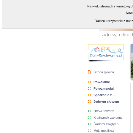
Na wielu stronach internetowyc
Nowe
Dalsze korzystanie z nasz
Strona główna
Powołanie
Porozmawiaj
Spotkanie z ...
Jednym słowem
Drzwi Otwarte
Krużganek zakonny
Śladami świętych
Moja modlitwa