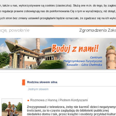
h, także u nas, wykorzystywane są cookies (ciasteczka). Służą one m.in. do tego, by zagło
 regulacje prawne zobowiązują nas do poinformowania Cię o tym w wyraźniejszy, niż dotąd,
ych stron bez zmiany ustawień przeglądarki będzie oznaczało, że zgadzasz się na ich wyk
Rodzina słowem silna
Jednym słowem
Rozmowa z Hanną i Piotrem Kordyszami
Zrezygnowali z telewizora, żeby nie karmić dzieci negatywn
treściami, za to często zaglądają do biblioteki publicznej
niedaleko domu i tak, przez książki i osobisty przykład kultu