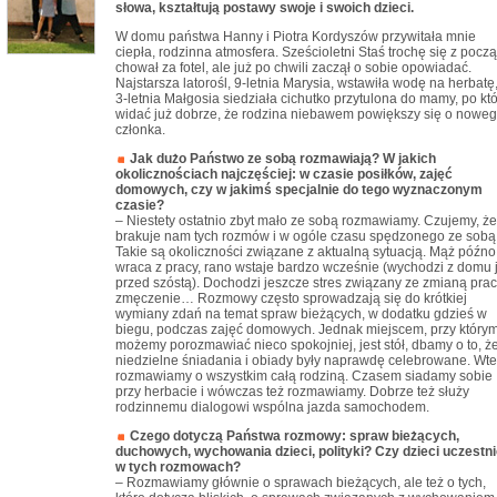
słowa, kształtują postawy swoje i swoich dzieci.
W domu państwa Hanny i Piotra Kordyszów przywitała mnie
ciepła, rodzinna atmosfera. Sześcioletni Staś trochę się z począ
chował za fotel, ale już po chwili zaczął o sobie opowiadać.
Najstarsza latorośl, 9-letnia Marysia, wstawiła wodę na herbatę
3-letnia Małgosia siedziała cichutko przytulona do mamy, po któ
widać już dobrze, że rodzina niebawem powiększy się o nowe
członka.
Jak dużo Państwo ze sobą rozmawiają? W jakich
okolicznościach najczęściej: w czasie posiłków, zajęć
domowych, czy w jakimś specjalnie do tego wyznaczonym
czasie?
– Niestety ostatnio zbyt mało ze sobą rozmawiamy. Czujemy, że
brakuje nam tych rozmów i w ogóle czasu spędzonego ze sobą
Takie są okoliczności związane z aktualną sytuacją. Mąż późno
wraca z pracy, rano wstaje bardzo wcześnie (wychodzi z domu 
przed szóstą). Dochodzi jeszcze stres związany ze zmianą prac
zmęczenie… Rozmowy często sprowadzają się do krótkiej
wymiany zdań na temat spraw bieżących, w dodatku gdzieś w
biegu, podczas zajęć domowych. Jednak miejscem, przy który
możemy porozmawiać nieco spokojniej, jest stół, dbamy o to, ż
niedzielne śniadania i obiady były naprawdę celebrowane. Wt
rozmawiamy o wszystkim całą rodziną. Czasem siadamy sobie
przy herbacie i wówczas też rozmawiamy. Dobrze też służy
rodzinnemu dialogowi wspólna jazda samochodem.
Czego dotyczą Państwa rozmowy: spraw bieżących,
duchowych, wychowania dzieci, polityki? Czy dzieci uczestn
w tych rozmowach?
– Rozmawiamy głównie o sprawach bieżących, ale też o tych,