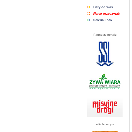
Listy od Was
Warto przeczytać
Galeria Foto
-- Partnerzy portalu --
-- Polecamy --