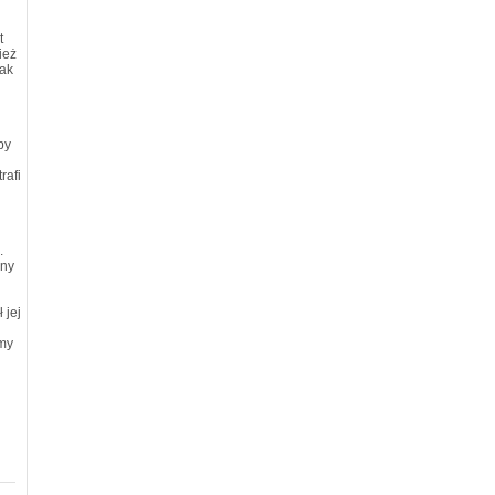
t
ież
jak
by
rafi
.
iny
 jej
śmy
i