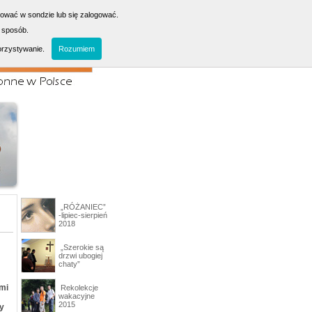
sować w sondzie lub się zalogować.
 sposób.
orzystywanie.
Rozumiem
„RÓŻANIEC”
-lipiec-sierpień
2018
„Szerokie są
drzwi ubogiej
chaty”
ymi
Rekolekcje
wakacyjne
2015
ry