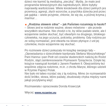
dzieci nie karmić tą medialną „sieczką”. Myślę, że mało jest
programów telewizyjnych dla najmłodszych, które byłyby
naprawdę wartościowe. Wiele kreskówek dla dzieci pełnych jes
przemocy, agresji, złych wzorców, a psychika dziecka jest przec
jak gąbka – wiele przyjmie, chłonie, ile się da, a późnej trzyma 
marmur…
„Rodzina słowem silna” – jak Państwo rozumieją to hasło?
– Słowo jest w rodzinie ważne; słowo mówione – ale przede
wszystkim słuchane. Nie chodzi o to, by słów padało wiele, ale 
wzajemnie siebie słuchać, być otwartym na drugiego, bliskiego
człowieka, na jego uczucia, potrzeby, problemy. Gdy rodzina pot
ze sobą rozmawiać, jest otwarta na słowo płynące z ust jej
członków, może wzajemnie się słuchać.
Po rozmowie dzieci pokazały mi książkę swojego taty –
„Opowiadania o dzieciństwie kardynała Stefana Wyszyńskiego”
Pani Hanna i pan Piotr od czasów studenckich należą do Rodz
Rodzin, stąd zainteresowanie Prymasem Tysiąclecia. Dzięki tej
książce nawiązali kontakt z Janem Pawłem II. Obejrzeliśmy też
wspólnie zdjęcia rodzinne, m.in. z chrztu Marysi, którego udzielił
w Rzymie Papież Polak.
Nie było mi łatwo rozstać się z tą rodziną. Mimo że rozmawiali
dość krótko, słowa, które padały, zbudowały chyba między nam
jakąś pozytywną więź.
Rozmawiała i opracowała Dorota Krawczyk
Więcej:
www.rozaniec.eu