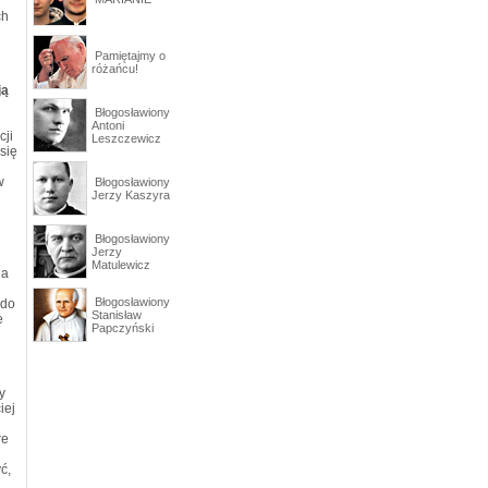
ch
Pamiętajmy o
różańcu!
ją
Błogosławiony
Antoni
cji
Leszczewicz
się
w
Błogosławiony
Jerzy Kaszyra
Błogosławiony
Jerzy
Matulewicz
na
Błogosławiony
 do
Stanisław
e
Papczyński
y
iej
re
ć,