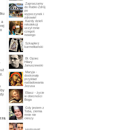
Zapraszamy
do Rabki-Zdrój
po
tku
wypoczynek i
zdrowie!
Każdy dzień
, a
rekolekcji
rej
uczył mnie
go
czegoś
nowego
Szkaplerz
karmelitański
Bł. Ojciec
.
Hilary
Januszewski
już
Maryja -
y,
doskonały
przykład
naśladowania
m
Jezusa
eby
Eliasz - życie
edy
w obecności
Boga
Gdy jestem z
Toba, ziemia
mnie nie
iczą
cieszy
MARIANIE