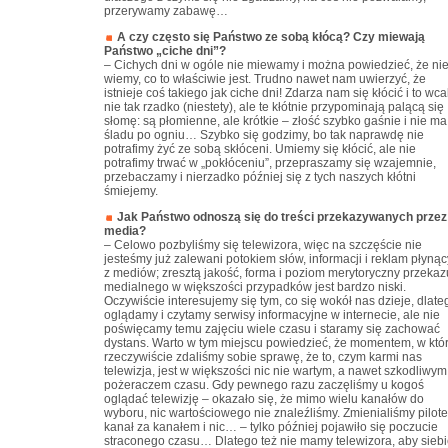
przerywamy zabawę…
A czy często się Państwo ze sobą kłócą? Czy miewają
Państwo „ciche dni”?
– Cichych dni w ogóle nie miewamy i można powiedzieć, że ni
wiemy, co to właściwie jest. Trudno nawet nam uwierzyć, że
istnieje coś takiego jak ciche dni! Zdarza nam się kłócić i to wca
nie tak rzadko (niestety), ale te kłótnie przypominają palącą się
słomę: są płomienne, ale krótkie – złość szybko gaśnie i nie ma
śladu po ogniu… Szybko się godzimy, bo tak naprawdę nie
potrafimy żyć ze sobą skłóceni. Umiemy się kłócić, ale nie
potrafimy trwać w „pokłóceniu”, przepraszamy się wzajemnie,
przebaczamy i nierzadko później się z tych naszych kłótni
śmiejemy.
Jak Państwo odnoszą się do treści przekazywanych przez
media?
– Celowo pozbyliśmy się telewizora, więc na szczęście nie
jesteśmy już zalewani potokiem słów, informacji i reklam płyną
z mediów; zresztą jakość, forma i poziom merytoryczny przekaz
medialnego w większości przypadków jest bardzo niski.
Oczywiście interesujemy się tym, co się wokół nas dzieje, dlate
oglądamy i czytamy serwisy informacyjne w internecie, ale nie
poświęcamy temu zajęciu wiele czasu i staramy się zachować
dystans. Warto w tym miejscu powiedzieć, że momentem, w któ
rzeczywiście zdaliśmy sobie sprawę, że to, czym karmi nas
telewizja, jest w większości nic nie wartym, a nawet szkodliwym
pożeraczem czasu. Gdy pewnego razu zaczęliśmy u kogoś
oglądać telewizję – okazało się, że mimo wielu kanałów do
wyboru, nic wartościowego nie znaleźliśmy. Zmienialiśmy pilot
kanał za kanałem i nic… – tylko później pojawiło się poczucie
straconego czasu… Dlatego też nie mamy telewizora, aby siebi