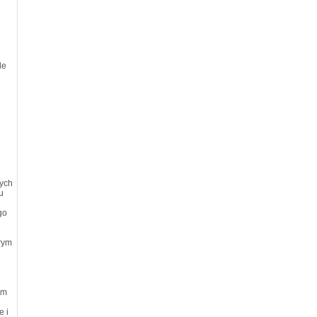
e
le
cych
u
go
rym
em
e i