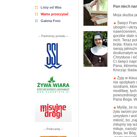
Pan niech nam
Listy od Was
Warto przeczytać
Moja służba ja
Galeria Foto
Święci Franc
ubogim i ukrz
nawróceniem, b
gorzkie stało 
-- Partnerzy portalu --
nich. Teraz po
brata. Klara 
swoją jałmużną 
doskonałym wz
Chrystusa i si
Ci święci nap
Pana, któremu 
Krocząc ślada
Żyję w klauz
nie spotykam 
siostrami, któ
modlitwę, tych
powszedniego 
Pana Boga. W 
Myślę, że na
żyła swoim po
umysłem i wolą
miłość, bo „na
miłujmy się wz
miłuje, narodz
-- Polecamy --
Boga, bo Bóg j