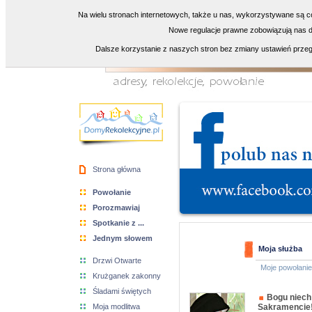
Na wielu stronach internetowych, także u nas, wykorzystywane są co
Nowe regulacje prawne zobowiązują nas do
Dalsze korzystanie z naszych stron bez zmiany ustawień przeg
Strona główna
Powołanie
Porozmawiaj
Spotkanie z ...
Jednym słowem
Moja służba
Drzwi Otwarte
Moje powołanie
Krużganek zakonny
Śladami świętych
Bogu niech
Moja modlitwa
Sakramencie