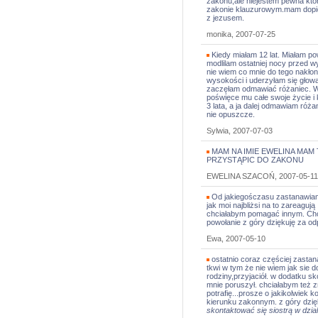
zakonu,ale niejestem pewna kt
zakonie klauzurowym.mam dopiero
z jezusem.
monika, 2007-07-25
Kiedy miałam 12 lat. Miałam p
modlilam ostatniej nocy przed
nie wiem co mnie do tego nakłon
wysokości i uderzyłam się głow
zaczęłam odmawiać różaniec. W 
poświęce mu całe swoje życie i 
3 lata, a ja dalej odmawiam róża
nie opuszcze.
Sylwia, 2007-07-03
MAM NA IMIE EWELINA MAM
PRZYSTĄPIC DO ZAKONU
EWELINA SZACOŃ, 2007-05-11
Od jakiegośczasu zastanawiam 
jak moi najbliżsi na to zareagują
chciałabym pomagać innym. Chci
powołanie z góry dziękuję za o
Ewa, 2007-05-10
ostatnio coraz częściej zasta
tkwi w tym że nie wiem jak sie do
rodziny,przyjaciół. w dodatku s
mnie poruszył. chciałabym też zr
potrafię...prosze o jakikolwiek
kierunku zakonnym. z góry dzię
skontaktować się siostrą w dzial