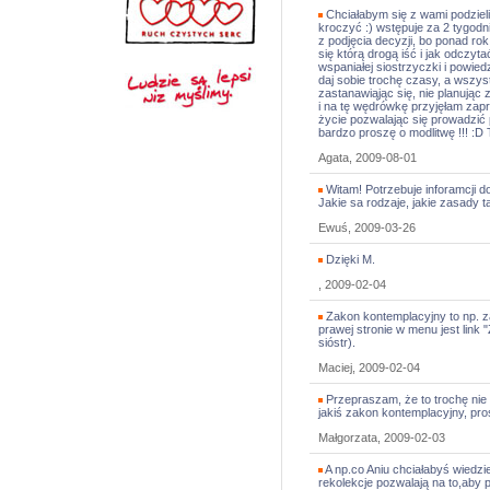
Chciałabym się z wami podzieli
kroczyć :) wstępuje za 2 tygod
z podjęcia decyzji, bo ponad ro
się którą drogą iść i jak odczyt
wspaniałej siostrzyczki i powiedz
daj sobie trochę czasy, a wszyst
zastanawiąjąc się, nie planując
i na tę wędrówkę przyjęłam zapr
życie pozwalając się prowadzić 
bardzo proszę o modlitwę !!! :D
Agata, 2009-08-01
Witam! Potrzebuje inforamcji 
Jakie sa rodzaje, jakie zasady t
Ewuś, 2009-03-26
Dzięki M.
, 2009-02-04
Zakon kontemplacyjny to np. za
prawej stronie w menu jest link 
sióstr).
Maciej, 2009-02-04
Przepraszam, że to trochę nie
jakiś zakon kontemplacyjny, pro
Małgorzata, 2009-02-03
A np.co Aniu chciałabyś wiedzie
rekolekcje pozwalają na to,aby 