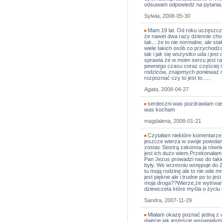
odsuwam odpowiedz na pytania.
Sylwia, 2008-05-30
Mam 19 lat. Od roku uczęszcza
że nawet dwa razy dziennie cho
tak... że to nie normalne, ale s
wiele takich osób co przychodz
tak i jak się wszystko uda i jest
sprawia że w moim sercu jest rad
pewnego czasu coraz częściej my
rodziców, znajomych ponieważ mog
rozpoznać czy to jest to......
Agata, 2008-04-27
serdeczni was pozdrawiam cies
was kocham
magdalena, 2008-01-21
Czytałam niektóre komentarze 
jeszcze wierza w swoje powolani
zostac Siostrą zakonna ja równ
jest ich dużo wiem.Przekonałam
Pan Jezus prowadzi nas do ta
były. We wrzesniu wstępuje do 
tu moją rodzinę ale to nie ode 
jest piękne ale i trudne po to j
moja droga??Wierze,że wytrwa
dziewczeta które myśla o życiu
Sandra, 2007-11-29
Miałam okazę poznać jedną z w
dajecie,jak jesteście wspanial