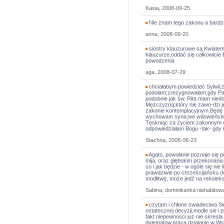
Kasia, 2008-09-25
Nie znam tego zakonu a bardzo
anna, 2008-09-20
siostry klauzurowe są Kwiatem p
klauzurze,oddać się całkowicie 
powodzenia
aga, 2008-07-29
chciałabym powiedzieć Sylwii;ż
podołam;zrezygnowałam;gdy Pan
podobnie jak św. Rita mam nie
Mężczyzną;który nie zawo-dzi j
zakonie kontemplacyjnym.Będę 
wychowam syna;we wdowieństwie
Tęskniąc za życiem zakonnym cz
odpowiedziałam Bogu -tak- gdy 
Stachna, 2008-06-23
Agato, powołanie poznaje się p
mija, oraz głębokim przekonaniu
co i jak będzie - w ogóle się ni
prawdziwie po chrześcijańsku (
modlitwę, może jedź na rekolek
Sabina, dominikanka niehabitow
czytam i chłone swiadectwa Sios
ostatecznej decyzji,modle sie 
fakt niepewnosci juz nie skresl
dylematow,praca,dzialanie w Ws