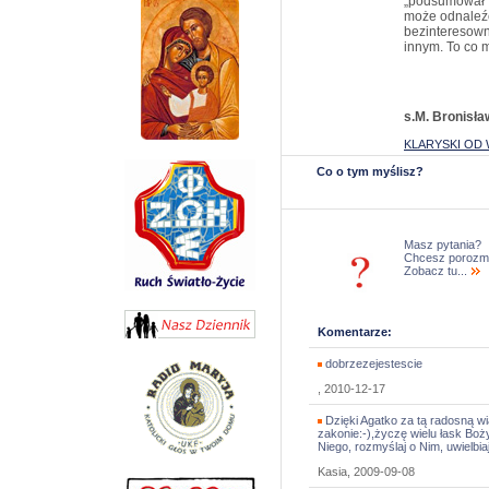
„podsumował” 
może odnaleźć 
bezinteresown
innym. To co m
s.M. Bronisł
KLARYSKI OD 
Co o tym myślisz?
Masz pytania?
Chcesz porozm
Zobacz tu...
Komentarze:
dobrzezejestescie
, 2010-12-17
Dzięki Agatko za tą radosną w
zakonie:-),życzę wielu łask Boż
Niego, rozmyślaj o Nim, uwielbia
Kasia, 2009-09-08