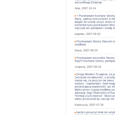
wszystkiego.Dziękuje
Ania, 2007-10-14
+ Pozdrawiam kochane Siostry 
Klarę...piękna uroczystość w kla
biegać do szkoły uczyć dzieci mi
komentarzyka pozdrawiam Wszyst
męczyła też pamiętam i modlę s
kapelan, 2007-09-02
Pozdrawiam Siostry Klaryski od
modlitwie.
Kasia, 2007-08-23
Pozdrawiam wszystkie Siostry 
Kęty!!! Kochane siostry, pamięt
znajoma, 2007-08-16
Droga Moniko! To piękne, że j
Jezusowi na własność, o przebyw
martw się, ze jeszcze nie wiesz
wybory - zapewniam. Jeśli mogę
pocieszajacą wiadomość: już te
blisko przez częstą modlitwę os
adorację Jego Obecności w Euch
"trening czyni mistrza". Skoro 
widze przeszkód by zacząć od 
Katarzyna, 2007-07-26
bardzo poruszyl mnie ten artyku