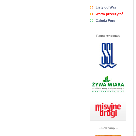
Listy od Was
Warto przeczytać
Galeria Foto
-- Partnerzy portalu --
-- Polecamy --