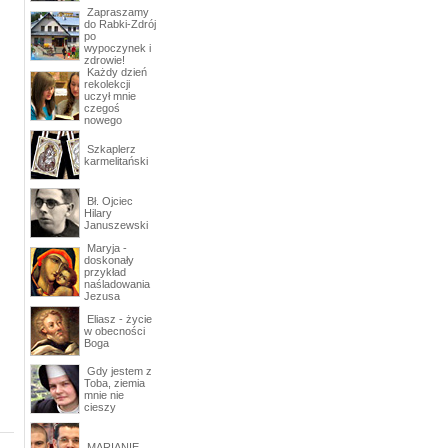
Zapraszamy
do Rabki-Zdrój
po
wypoczynek i
zdrowie!
Każdy dzień
rekolekcji
uczył mnie
czegoś
nowego
Szkaplerz
karmelitański
Bł. Ojciec
Hilary
Januszewski
Maryja -
doskonały
przykład
naśladowania
Jezusa
Eliasz - życie
w obecności
Boga
Gdy jestem z
Toba, ziemia
mnie nie
cieszy
MARIANIE