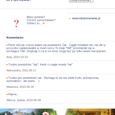
Masz pytania?
www.mlodzimarianie.pl
Chcesz porozmawiać?
Zobacz tu...
Komentarze:
Panie mój tak często bałam się powiedzieć Tak . Ciągle mówiłam nie i nie ale ty
wszystko zaplanowałeś w moim sercu To moje "NIE" przemieniło się w
kochające TAK. Dziękuję ci za to że teraz mogę być już tylko twoim narzędziem.
Ania, 2014-10-23
Trudno powiedziec "tak", kiedy ci ciagle mowia "nie"
Aleksandra, 2011-05-17
Trudno jest powiedzieć tak.. Wymaga to od nas wiele trudu, poświęcenia,
wytrwałości.. ale warto... :)
Madziora, 2010-06-26
Piękne...
Wierzę- Sylwia, 2010-06-09