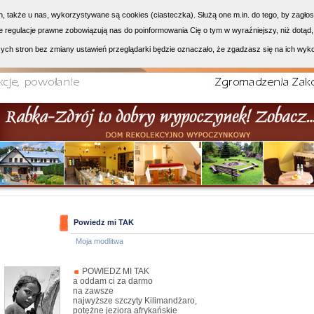
h, także u nas, wykorzystywane są cookies (ciasteczka). Służą one m.in. do tego, by zagło
 regulacje prawne zobowiązują nas do poinformowania Cię o tym w wyraźniejszy, niż dotąd,
ych stron bez zmiany ustawień przeglądarki będzie oznaczało, że zgadzasz się na ich wyk
Powiedz mi TAK
Moja modlitwa
POWIEDZ MI TAK
a oddam ci za darmo
na zawsze
najwyższe szczyty Kilimandżaro,
potężne jeziora afrykańskie