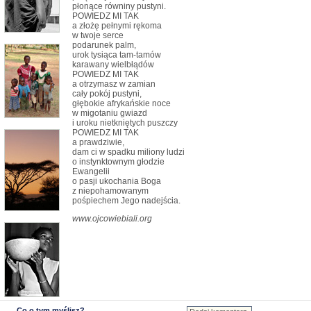
płonące równiny pustyni.
POWIEDZ MI TAK
a złożę pełnymi rękoma
w twoje serce
podarunek palm,
urok tysiąca tam-tamów
karawany wielbłądów
POWIEDZ MI TAK
a otrzymasz w zamian
cały pokój pustyni,
głębokie afrykańskie noce
w migotaniu gwiazd
i uroku nietkniętych puszczy
POWIEDZ MI TAK
a prawdziwie,
dam ci w spadku miliony ludzi
o instynktownym głodzie
Ewangelii
o pasji ukochania Boga
z niepohamowanym
pośpiechem Jego nadejścia.
www.ojcowiebiali.org
Co o tym myślisz?