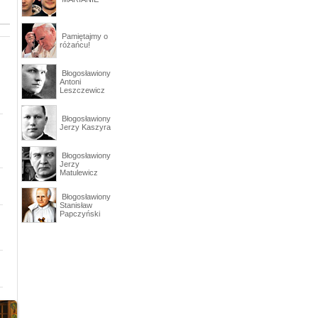
Pamiętajmy o
różańcu!
Błogosławiony
Antoni
Leszczewicz
Błogosławiony
Jerzy Kaszyra
Błogosławiony
Jerzy
Matulewicz
Błogosławiony
Stanisław
Papczyński