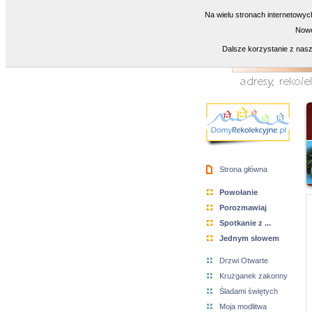
Na wielu stronach internetowyc
Nowe
Dalsze korzystanie z nasz
Strona główna
Powołanie
Porozmawiaj
Spotkanie z ...
Jednym słowem
Drzwi Otwarte
Krużganek zakonny
Śladami świętych
Moja modlitwa