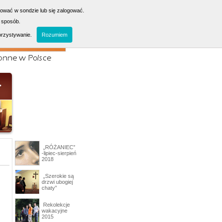
sować w sondzie lub się zalogować.
 sposób.
orzystywanie.
Rozumiem
„RÓŻANIEC”
-lipiec-sierpień
2018
„Szerokie są
drzwi ubogiej
chaty”
Rekolekcje
wakacyjne
2015