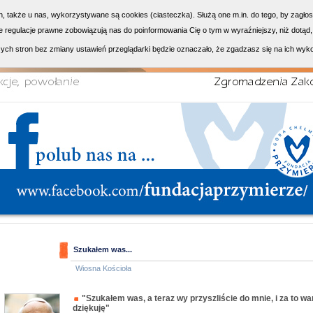
h, także u nas, wykorzystywane są cookies (ciasteczka). Służą one m.in. do tego, by zagło
 regulacje prawne zobowiązują nas do poinformowania Cię o tym w wyraźniejszy, niż dotąd,
ych stron bez zmiany ustawień przeglądarki będzie oznaczało, że zgadzasz się na ich wyk
Szukałem was...
Wiosna Kościoła
"Szukałem was, a teraz wy przyszliście do mnie, i za to w
dziękuję"