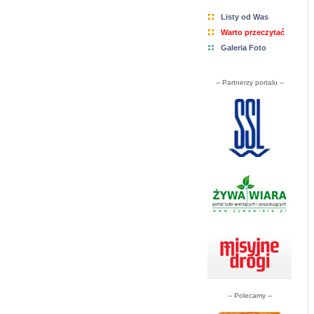
Listy od Was
Warto przeczytać
Galeria Foto
-- Partnerzy portalu --
-- Polecamy --