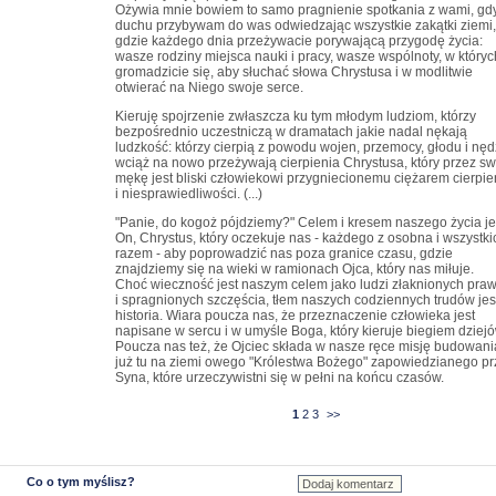
Ożywia mnie bowiem to samo pragnienie spotkania z wami, gd
duchu przybywam do was odwiedzając wszystkie zakątki ziemi,
gdzie każdego dnia przeżywacie porywającą przygodę życia:
wasze rodziny miejsca nauki i pracy, wasze wspólnoty, w któryc
gromadzicie się, aby słuchać słowa Chrystusa i w modlitwie
otwierać na Niego swoje serce.
Kieruję spojrzenie zwłaszcza ku tym młodym ludziom, którzy
bezpośrednio uczestniczą w dramatach jakie nadal nękają
ludzkość: którzy cierpią z powodu wojen, przemocy, głodu i nęd
wciąż na nowo przeżywają cierpienia Chrystusa, który przez s
mękę jest bliski człowiekowi przygniecionemu ciężarem cierpie
i niesprawiedliwości. (...)
"Panie, do kogoż pójdziemy?" Celem i kresem naszego życia je
On, Chrystus, który oczekuje nas - każdego z osobna i wszystki
razem - aby poprowadzić nas poza granice czasu, gdzie
znajdziemy się na wieki w ramionach Ojca, który nas miłuje.
Choć wieczność jest naszym celem jako ludzi złaknionych pra
i spragnionych szczęścia, tłem naszych codziennych trudów jes
historia. Wiara poucza nas, że przeznaczenie człowieka jest
napisane w sercu i w umyśle Boga, który kieruje biegiem dziejó
Poucza nas też, że Ojciec składa w nasze ręce misję budowani
już tu na ziemi owego "Królestwa Bożego" zapowiedzianego pr
Syna, które urzeczywistni się w pełni na końcu czasów.
1
2
3
>>
Co o tym myślisz?