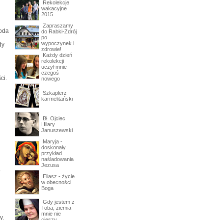
Rekolekcje
wakacyjne
2015
Zapraszamy
roda
do Rabki-Zdrój
po
wypoczynek i
dy
zdrowie!
Każdy dzień
rekolekcji
uczył mnie
czegoś
ci.
nowego
Szkaplerz
karmelitański
Bł. Ojciec
Hilary
Januszewski
Maryja -
doskonały
przykład
naśladowania
Jezusa
o
Eliasz - życie
w obecności
Boga
Gdy jestem z
Toba, ziemia
mnie nie
y.
cieszy