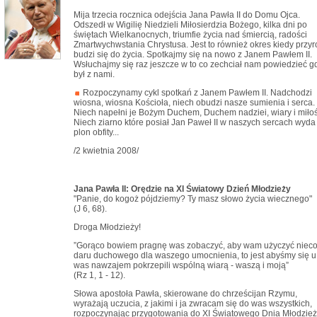
Mija trzecia rocznica odejścia Jana Pawła II do Domu Ojca.
Odszedł w Wigilię Niedzieli Miłosierdzia Bożego, kilka dni po
świętach Wielkanocnych, triumfie życia nad śmiercią, radości
Zmartwychwstania Chrystusa. Jest to również okres kiedy przy
budzi się do życia. Spotkajmy się na nowo z Janem Pawłem II.
Wsłuchajmy się raz jeszcze w to co zechciał nam powiedzieć g
był z nami.
Rozpoczynamy cykl spotkań z Janem Pawłem II. Nadchodzi
wiosna, wiosna Kościoła, niech obudzi nasze sumienia i serca.
Niech napełni je Bożym Duchem, Duchem nadziei, wiary i miłoś
Niech ziarno które posiał Jan Paweł II w naszych sercach wyda
plon obfity...
/2 kwietnia 2008/
Jana Pawła II: Orędzie na XI Światowy Dzień Młodzieży
"Panie, do kogoż pójdziemy? Ty masz słowo życia wiecznego"
(J 6, 68).
Droga Młodzieży!
”Gorąco bowiem pragnę was zobaczyć, aby wam użyczyć niec
daru duchowego dla waszego umocnienia, to jest abyśmy się u
was nawzajem pokrzepili wspólną wiarą - waszą i moją”
(Rz 1, 1 - 12).
Słowa apostoła Pawła, skierowane do chrześcijan Rzymu,
wyrażają uczucia, z jakimi i ja zwracam się do was wszystkich,
rozpoczynając przygotowania do XI Światowego Dnia Młodzież