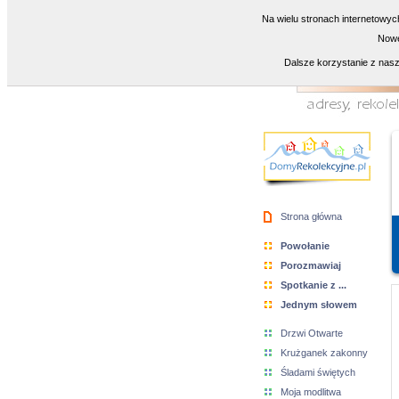
Na wielu stronach internetowyc
Nowe
Dalsze korzystanie z nasz
Strona główna
Powołanie
Porozmawiaj
Spotkanie z ...
Jednym słowem
Drzwi Otwarte
Krużganek zakonny
Śladami świętych
Moja modlitwa