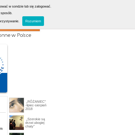
sować w sondzie lub się zalogować.
 sposób.
orzystywanie.
Rozumiem
„RÓŻANIEC”
-lipiec-sierpień
2018
„Szerokie są
drzwi ubogiej
chaty”
am