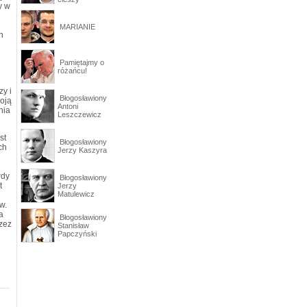
y w
MARIANIE
h
Pamiętajmy o
różańcu!
zy i
Błogosławiony
woją
Antoni
nia
Leszczewicz
st
Błogosławiony
ch
Jerzy Kaszyra
wdy
Błogosławiony
t
Jerzy
Matulewicz
w.
a
Błogosławiony
zez
Stanisław
Papczyński