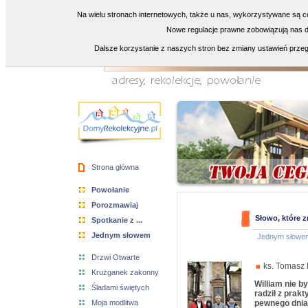
Na wielu stronach internetowych, także u nas, wykorzystywane są co
Nowe regulacje prawne zobowiązują nas do
Dalsze korzystanie z naszych stron bez zmiany ustawień przeg
Strona główna
Powołanie
Porozmawiaj
Słowo, które 
Spotkanie z ...
Jednym słowem
Jednym słowe
Drzwi Otwarte
ks. Tomasz B
Krużganek zakonny
William nie b
Śladami świętych
radził z prak
Moja modlitwa
pewnego dnia 