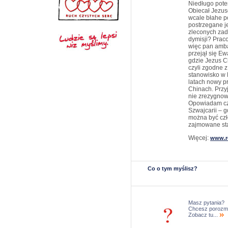
Niedługo pote
Obiecał Jezuso
wcale błahe p
postrzegane je
zleconych zada
dymisji? Prac
więc pan amba
przejął się E
gdzie Jezus Ch
czyli zgodne 
stanowisko w 
latach nowy p
Chinach. Przyj
nie zrezygnow
Opowiadam cz
Szwajcarii – 
można być cz
zajmowane sta
Więcej:
www.r
Co o tym myślisz?
Masz pytania?
Chcesz porozm
Zobacz tu...