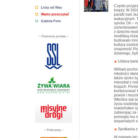
Często przyje
Listy od Was
księży. W 200
Warto przeczytać
parafii nad J
wakacyjnym. T
Galeria Foto
synów. On – r
zorientowałem
z dziećmi mod
modlitwą róża
-- Partnerzy portalu --
budowało mnie
kultura osobis
znajomość Pis
dziwnego, byli
Udana kari
William pochod
młodości stwie
także ojciec b
mieszkał z ro
krajach. Poni
kontynuować t
powoli i mozol
Wkrótce dał si
życiu osobist
małżeństwo sz
zabierając ze
pomogła mu na
wspaniałych s
Spotkania z
-- Polecamy --
W połowie lat