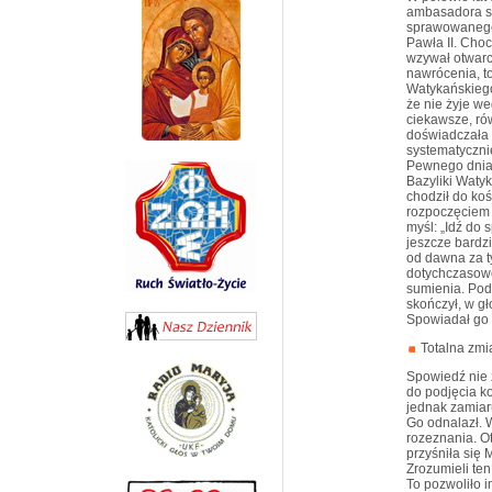
ambasadora sw
sprawowanego
Pawła II. Choc
wzywał otwar
nawrócenia, t
Watykańskiego
że nie żyje w
ciekawsze, rów
doświadczała 
systematyczni
Pewnego dnia 
Bazyliki Watyk
chodził do koś
rozpoczęciem 
myśl: „Idź do
jeszcze bardzi
od dawna za t
dotychczasowe
sumienia. Pod
skończył, w g
Spowiadał go 
Totalna zmi
Spowiedź nie 
do podjęcia ko
jednak zamiar
Go odnalazł. W
rozeznania. O
przyśniła się 
Zrozumieli ten
To pozwoliło 