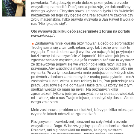
powołania. Taką decyzję warto dobrze przemyśleć a przede
wszystkim przemodlić. Pokój serca pokazuje, że dokonaliśmy
dobrego wyboru. Chrystus powołuje nas do życia i do świętości
niezależnie od tego czy będzie ona realizowana w zakonie czy
życiu małżeńskim. Tylko prawda wyzwala a Jan Paweł II woła d
nas "Nie lękajcie się!".
Oto wypowiedzi kilku osób zaczerpnięte z forum na portalu
www.wiara.pl
:
Zastanawia mnie kwestia przyjmowania osób do zgromadzeń
Trochę sama się z tym zetknęłam, więc tak trochę wiem jak to
wygląda. Z moich obserwacji wynika, że najczęściej przyjmuje 
ludzi trochę tak rzeczywiście z” łapanek”. Nie wiem jak jest w
zgromadzeniach męskich, ale jeśli chodzi o żeńskie to wystarcz
że dziewczyna pojawi się we wspólnocie kilka razy i już się ją
przyjmuje. Aby wspólnota miała jak najwięcej powołań, aby nie
wymarła. Po za tym zastanawia mnie podejście nie których sióst
po dwóch zdaniach zamienionych z osobą pada pytanie – moż
zostaniesz u nas, wiesz, u nas robimy to i to, Pan potrzebuje rą
pracy. Jezusowi się nie odmawia i takie tam. Ci którzy się z tym
spotkali wiedzą co mam na myśli. Na poznanych kilka
zgromadzeń, tylko w jednym zaprzyjaźniona siostra powiedział
mi – wiesz, nie u nas Twoje miejsce, u nas byś się dusiła. Ale d
czego zmierzam.
Mnie zastanawia problem co z ludźmi, którzy po kilku miesiąca
czy może latach odeszli ze zgromadzeń.
Rozgoryczeni, zawiedzeni, obrażeni na cały świat a przede
wszystkim na Boga. W bezwzględny sposób obdarci ze złudzeń
Przecież, oni się nastawiali na maksa, że będą siostrami