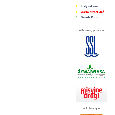
Listy od Was
Warto przeczytać
Galeria Foto
-- Partnerzy portalu --
-- Polecamy --