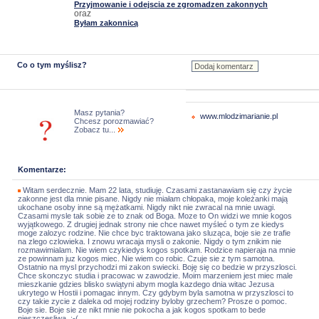
Przyjmowanie i odejscia ze zgromadzen zakonnych
oraz
Byłam zakonnicą
Co o tym myślisz?
Masz pytania?
www.mlodzimarianie.pl
Chcesz porozmawiać?
Zobacz tu...
Komentarze:
Witam serdecznie. Mam 22 lata, studiuję. Czasami zastanawiam się czy życie
zakonne jest dla mnie pisane. Nigdy nie miałam chłopaka, moje koleżanki mają
ukochane osoby inne są mężatkami. Nigdy nikt nie zwracal na mnie uwagi.
Czasami mysle tak sobie ze to znak od Boga. Moze to On widzi we mnie kogos
wyjątkowego. Z drugiej jednak strony nie chce nawet myśleć o tym ze kiedys
moge zalozyc rodzine. Nie chce byc traktowana jako sluząca, boje sie ze trafie
na zlego czlowieka. I znowu wracaja mysli o zakonie. Nigdy o tym znikim nie
rozmawimialam. Nie wiem czykiedys kogos spotkam. Rodzice napieraja na mnie
ze powinnam juz kogos miec. Nie wiem co robic. Czuje sie z tym samotna.
Ostatnio na mysl przychodzi mi zakon swiecki. Boję się co bedzie w przyszlosci.
Chce skonczyc studia i pracowac w zawodzie. Moim marzeniem jest miec male
mieszkanie gdzies blisko swiątyni abym mogla kazdego dnia witac Jezusa
ukrytego w Hostii i pomagac innym. Czy gdybym byla samotna w przyszlosci to
czy takie zycie z daleka od mojej rodziny byloby grzechem? Prosze o pomoc.
Boje sie. Boje sie ze nikt mnie nie pokocha a jak kogos spotkam to bede
nieszczesliwa. :-(