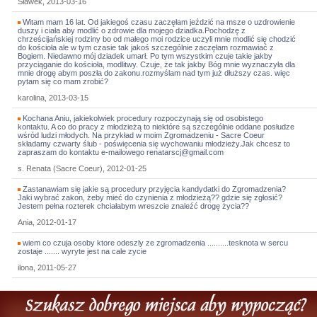
Sławek, 2013-03-16
Witam mam 16 lat. Od jakiegoś czasu zaczęłam jeździć na msze o uzdrowienie
duszy i ciała aby modlić o zdrowie dla mojego dziadka.Pochodzę z
chrześcijańskiej rodziny bo od małego moi rodzice uczyli mnie modlić się chodzić
do kościoła ale w tym czasie tak jakoś szczególnie zaczęłam rozmawiać z
Bogiem. Niedawno mój dziadek umarł. Po tym wszystkim czuje takie jakby
przyciąganie do kościoła, modlitwy. Czuje, że tak jakby Bóg mnie wyznaczyła dla
mnie drogę abym poszła do zakonu.rozmyślam nad tym już dłuższy czas. więc
pytam się co mam zrobić?
karolina, 2013-03-15
Kochana Aniu, jakiekolwiek procedury rozpoczynają się od osobistego
kontaktu. A co do pracy z młodzieżą to niektóre są szczególnie oddane posłudze
wśród ludzi młodych. Na przykład w moim Zgromadzeniu - Sacre Coeur
składamy czwarty ślub - poświęcenia się wychowaniu młodzieży.Jak chcesz to
zapraszam do kontaktu e-mailowego renatarscj@gmail.com
s. Renata (Sacre Coeur), 2012-01-25
Zastanawiam się jakie są procedury przyjęcia kandydatki do Zgromadzenia?
Jaki wybrać zakon, żeby mieć do czynienia z młodzieżą?? gdzie się zgłosić?
Jestem pełna rozterek chciałabym wreszcie znaleźć drogę życia??
Ania, 2012-01-17
wiem co czuja osoby ktore odeszly ze zgromadzenia ..........tesknota w sercu
zostaje ....... wyryte jest na cale zycie
ilona, 2011-05-27