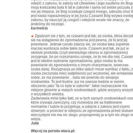
odejść z zakonu, to zależy od człowieka i jego zaufania do Bog
moja koleżanka była 6 lat w zakonie i sama od siebie poczuła ż
nie jej miejsce, że Bóg oczekuje czegoś innego, odeszła choć 
jest nadal najważniejszy w jej życiu.Czasami Bóg wzywa osob
zakonu, by nauczyć ją czegoś i odejście wcale nie znaczy, że
jesteśmy do niczego.
karmelcia
Zgadzam sie z tym, ze czasem jest tak, ze osoba, ktroa decy
sie na wstąpienie do zgromadzenia jest pewna, ze to jest jej
powolanie. Jednak czesto zdarza sie, że osoba taka zupełnie
inaczej wyobraza sobie takie zycie. Czasem jest tak, ze juz w
okresie postulatu (czyli pierwszego okresu w zgromadzeniu)
zezygnuje, bo po rozeznaniou uznaje, ze to nie dla niej. Czas
jest to błedne wybranie zgromadzenia, gdyz osoba ta ma
powolanie do zgromadzenia o innym charyzmacie, wowczas
szuka dalej. Rezygnacja po kilku latach moze wynikac z faktu, 
osoba zaczynala miec watpliwosci juz wczesniej, ale wmawiala
sobie, ze ma powolanie... bala sie powrotu do swojego
srodowiska. To jest trudne. juz na zawsze bedzie w swoim
otoczeniu jako "ta co była w zakonie". takie naznaczanie ma
miejsce glownie w malych srodowiskach. gdzie wszyscy wszys
o wszystkich wiedza.
Zastanawia mnie tylko fakt, ze w tych samych srodowiskach os
ktore zrywaja zareczyny, czy rozwodza sie sa traktowane
normalnie i ludzie to przyjmuja, a odejcie z zakonu jest czyms
dziwnym. a przeciez w odejsciu ze zgromadzenia przed slubam
wieczystymi nie ma nic zlego. przynajmniej ja w tym nic zlego n
widze.
Julia
Więcej na portalu wiara.pl: