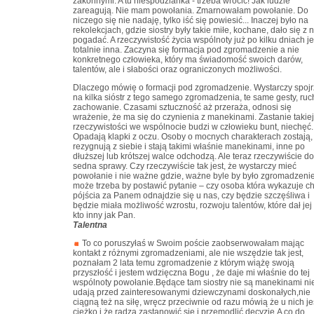
zakonnymi. A tu niespodzianka - trzeba wrócić! Jak ludzie
zareagują. Nie mam powołania. Zmarnowałam powołanie. Do
niczego się nie nadaję, tylko iść się powiesić... Inaczej było na
rekolekcjach, gdzie siostry były takie miłe, kochane, dało się z 
pogadać. A rzeczywistość życia wspólnoty już po kilku dniach je
totalnie inna. Zaczyna się formacja pod zgromadzenie a nie
konkretnego człowieka, który ma świadomość swoich darów,
talentów, ale i słabości oraz ograniczonych możliwości.
Dlaczego mówię o formacji pod zgromadzenie. Wystarczy spoj
na kilka sióstr z tego samego zgromadzenia, te same gesty, ruc
zachowanie. Czasami sztuczność aż przeraża, odnosi się
wrażenie, że ma się do czynienia z manekinami. Zastanie takiej
rzeczywistości we wspólnocie budzi w człowieku bunt, niechęć.
Opadają klapki z oczu. Osoby o mocnych charakterach zostają,
rezygnują z siebie i stają takimi właśnie manekinami, inne po
dłuższej lub krótszej walce odchodzą. Ale teraz rzeczywiście do
sedna sprawy. Czy rzeczywiście tak jest, że wystarczy mieć
powołanie i nie ważne gdzie, ważne byle by było zgromadzenie
może trzeba by postawić pytanie – czy osoba która wykazuje c
pójścia za Panem odnajdzie się u nas, czy będzie szczęśliwa i
będzie miała możliwość wzrostu, rozwoju talentów, które dał jej
kto inny jak Pan.
Talentna
To co poruszyłaś w Swoim poście zaobserwowałam mając
kontakt z różnymi zgromadzeniami, ale nie wszędzie tak jest,
poznałam 2 lata temu zgromadzenie z którym wiążę swoją
przyszłość i jestem wdzięczna Bogu , że daje mi właśnie do tej
wspólnoty powołanie.Będące tam siostry nie są manekinami ni
udają przed zainteresowanymi dziewczynami doskonałych,nie
ciągną też na siłę, wręcz przeciwnie od razu mówią że u nich je
ciężko i że radzą zastanowić się i przemodlić decyzję.A co do