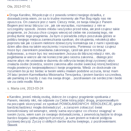
Ola, 2013-07-01
Droga Karolino, Wspolczuje ci z powodu smierci twojego dziadka, z
doswiadczenia wiem, ze sa to trudne momenty ale Pan Bog nigdy nas nie
opuszcza. On zawsze jest z nami. Cieszy mnie, ze twoja relacja z Panem
Bogiem jest teraz blizsza i ze , jak sie wyrazilas, rozmawiasz z nim w
szczegolny sposob. Jestes mloda i wszystko przed toba, ale jesli czujesz takie
pragnienie, ze Jezusa chce czegos wiecej od ciebie nie zostawiaj tego, nie
probuj tlumic tego pragnienia. Ja bym ci poradzila zebys poszukala gdzies w
poblizu twojego miejsca zamieszkania spotkan, dni skupienia, rekolekcji albo
poprostu tak jak czasem niektore dziewczyny kontaktuja sie z nami i spedzaja
dzien albo dwa na takim wyciszeniu i rozeznaniu. Poniewaz co teraz czujesz
moze byc ziarenkiem powolania zakonnego, i jesli tak jest to trzeba je
kultywowac, a moze byc tez wezwaniem Jezusa do blizszej relacji z nim, do
poglebiania w wierze ale nie koniecznie jako siostra zakonna... dlatego jest
wazne abys nie ustawala w dazeniu do odkrycia twojej drogi zyciowej i abys
znalazla osobe (ksiedza, siostre zakonna albo osobe swiecka) ktorej bedziesz
mogla powierzyc twojewatpliwosci i twoje pragnienia. Wiedz ze doskonale cie
rozumiem bo ja tez bedac w twoim wieku mialam podobne uczucia, teraz mam
24 lata i jestem Karmelitanka Misionarka Terezjanka, i jestem bardzo szczesliwa,
ale pamietaj ze kazdy z nas ma swoja droge... pozdrawiam cie serdecznie i bede
sie za ciebi modlic Marta
s. Marta cmt, 2013-03-24
Karolino, jesteś młodą osobą, dobrze że czujesz pragnienie spotkania z
Panem, niestety nikt, nie odpowie za Ciebie którą pójść drogą, proponowałbym
na początek skorzystać ze spotkań POWOŁANIOWYCH -REKOLEKCJE, gdzie
bardziej będziesz mogła doświadczyć , a zarazem zobaczyć świat
konsekrowany od wewnątrz, wtedy sama wyczujesz co chcesz osiągnąć w
swoim życiu, wiem sam ze swojego doświadczenia, z pewnością będzie to droga
bardzo bogata i pełna pięknych przeżyć, ja sam jestem w trakcie podjęcia
życiowej decyzji. Życzę ci obfitych darów ducha świętego, z pozdrowieniami.
Sławek