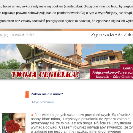
h, także u nas, wykorzystywane są cookies (ciasteczka). Służą one m.in. do tego, by zagło
 regulacje prawne zobowiązują nas do poinformowania Cię o tym w wyraźniejszy, niż dotąd,
ych stron bez zmiany ustawień przeglądarki będzie oznaczało, że zgadzasz się na ich wyk
Zakon nie dla mnie?
Moje powołanie
Jest wiele pięknych świadectw powołaniowych. Są również
osoby, które mimo, iż myślały o powołaniu do życia w zakonie,
przekonały się, że to nie jest ich droga. Pójście za Chrystusem
wymaga odwagi. Czasem również odwagi aby stwierdzić, że ży
w zakonie nie jest dla mnie i szukać innej drogi swojego