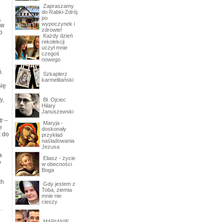
Zapraszamy
do Rabki-Zdrój
,
po
wypoczynek i
 w
zdrowie!
o
Każdy dzień
rekolekcji
uczył mnie
czegoś
nowego
.
Szkaplerz
karmelitański
się
y,
Bł. Ojciec
Hilary
Januszewski
r –
Maryja -
e
doskonały
k do
przykład
naśladowania
Jezusa
a
Eliasz - życie
o
w obecności
Boga
ch
Gdy jestem z
Toba, ziemia
mnie nie
cieszy
.
MARIANIE