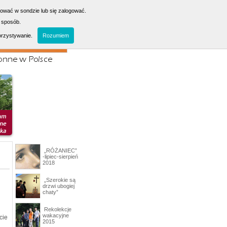
sować w sondzie lub się zalogować.
 sposób.
orzystywanie.
Rozumiem
„RÓŻANIEC”
-lipiec-sierpień
2018
„Szerokie są
drzwi ubogiej
chaty”
Rekolekcje
wakacyjne
cie
2015