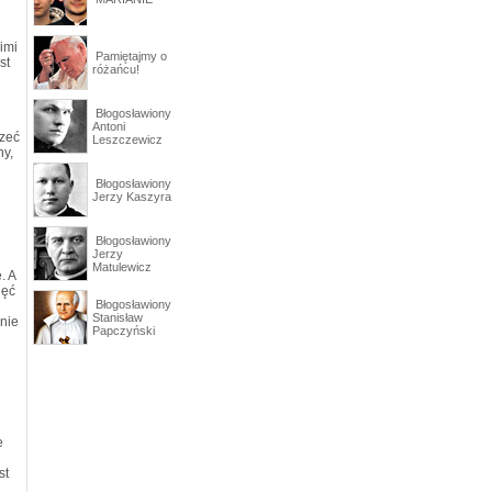
nimi
Pamiętajmy o
st
różańcu!
Błogosławiony
Antoni
rzeć
Leszczewicz
hy,
Błogosławiony
Jerzy Kaszyra
Błogosławiony
Jerzy
Matulewicz
. A
hęć
Błogosławiony
Stanisław
 nie
Papczyński
e
st