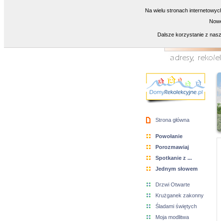
Na wielu stronach internetowyc
Nowe
Dalsze korzystanie z nasz
Strona główna
Powołanie
Porozmawiaj
Spotkanie z ...
Jednym słowem
Drzwi Otwarte
Krużganek zakonny
Śladami świętych
Moja modlitwa