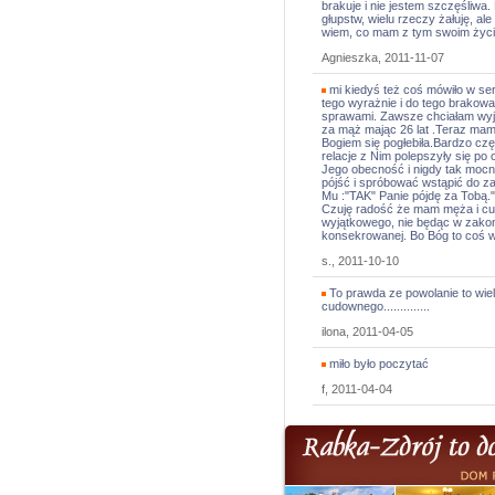
brakuje i nie jestem szczęśliwa
głupstw, wielu rzeczy żałuję, al
wiem, co mam z tym swoim życi
Agnieszka, 2011-11-07
mi kiedyś też coś mówiło w se
tego wyrażnie i do tego brakowa
sprawami. Zawsze chciałam wyjść
za mąż mając 26 lat .Teraz mam 3
Bogiem się pogłebiła.Bardzo czę
relacje z Nim polepszyły się po
Jego obecność i nigdy tak moc
pójść i spróbować wstąpić do z
Mu :"TAK" Panie pójdę za Tobą.
Czuję radość że mam męża i cu
wyjątkowego, nie będąc w zakoni
konsekrowanej. Bo Bóg to coś wi
s., 2011-10-10
To prawda ze powolanie to wielk
cudownego..............
ilona, 2011-04-05
miło było poczytać
f, 2011-04-04