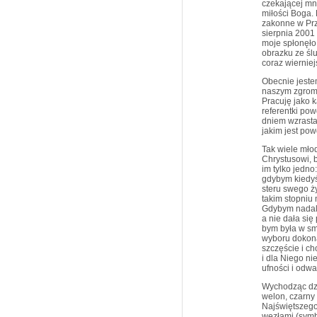
czekającej mn
miłości Boga.
zakonne w Prze
sierpnia 2001 
moje spłonęło
obrazku ze śl
coraz wierniej
Obecnie jestem
naszym zgroma
Pracuję jako k
referentki po
dniem wzrasta
jakim jest po
Tak wiele młod
Chrystusowi, 
im tylko jedno
gdybym kiedyś
steru swego ż
takim stopniu
Gdybym nadal r
a nie dała si
bym była w smu
wyboru dokona
szczęście i ch
i dla Niego ni
ufności i odwa
Wychodząc dzi
welon, czarny
Najświętszego
węzłami (symbo