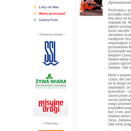
Zgromadzenie
Listy od Was
Pochodzę z prz
Warto przeczytać
początku wych
Nie obce mi by
Galeria Foto
majówki itd. 
jakimś szczeg
życie zaczęło 
-- Partnerzy portalu --
zaczęłam uczę
następnie Grup
wspaniałych lu
poznawania Bo
Eucharystii wy
biegiem czasu
Nawet wtedy g
czułam ogromn
Świętej. I tak
Myśli o powoł
czasu, ale za
że ta droga ni
udawałam, że 
przyszłość – 
zauroczenie p
raczej (patrzą
niego promien
wszystkim pog
być z nim, je
miałam wiele 
życia. Zadawa
-- Polecamy --
ode mnie prag