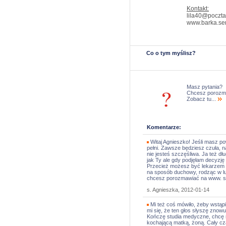
Kontakt:
lila40@poczta
www.barka.ser
Co o tym myślisz?
Masz pytania?
Chcesz porozm
Zobacz tu...
Komentarze:
Witaj Agnieszko! Jeśli masz pow
pełni. Zawsze będziesz czuła, 
nie jesteś szczęśliwa. Ja też dł
jak Ty ale gdy podjęłam decyzję 
Przecież możesz być lekarzem i s
na sposób duchowy, rodząc w lu
chcesz porozmawiać na www. se
s. Agnieszka, 2012-01-14
Mi też coś mówiło, żeby wstąpi
mi się, że ten głos słyszę znow
Kończę studia medyczne, chcę m
kochającą matką, żoną. Cały cz