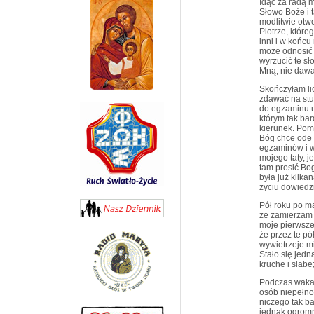
Idąc za radą m
Słowo Boże i 
modlitwie otw
Piotrze, które
inni i w końcu
może odnosić 
wyrzucić te sł
Mną, nie dawa
Skończyłam l
zdawać na stu
do egzaminu u
którym tak ba
kierunek. Pomy
Bóg chce ode 
egzaminów i w
mojego taty, j
tam prosić Bog
była już kilka
życiu dowiedz
Pół roku po ma
że zamierzam 
moje pierwsze
że przez te pó
wywietrzeje mi
Stało się jedn
kruche i słabe
Podczas wakac
osób niepełno
niczego tak b
jednak ogromn