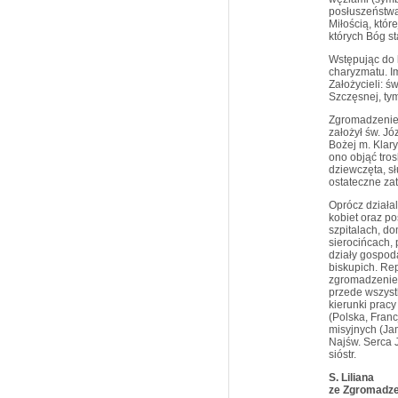
posłuszeństwa
Miłością, któr
których Bóg s
Wstępując do k
charyzmatu. I
Założycieli: ś
Szczęsnej, ty
Zgromadzenie
założył św. Jó
Bożej m. Klar
ono objąć tro
dziewczęta, sł
ostateczne za
Oprócz działa
kobiet oraz po
szpitalach, d
sierocińcach,
działy gospo
biskupich. Re
zgromadzenie 
przede wszystk
kierunki pracy
(Polska, Franc
misyjnych (Jam
Najśw. Serca 
sióstr.
S. Liliana
ze Zgromadze