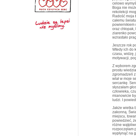
celowo wymyśl
Boga nie może
rekolekcji mo
Radość moja b
całemu światu
powiernikiem 
oraz chłopak,
ziarenko powo
wzrastało pra
Jeszcze rok p
Wtedy ich do 
czasu, widzę, 
motywacji, po
Z wyborem zg
prostu wiedzia
zgromadzeń z r
wlał w moje s
sercankę. Serc
słyszałam głos
człowieka, cz
mianowicie by
ludzi. I powie
Jakże wielka 
zakonną. Świ
miejscu, towa
powiedzieć, ż
różne wątpliw
rozpoczęłam pi
wypłynąć na g