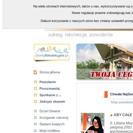
Na wielu stronach internetowych, także u nas, wykorzystywane są co
Nowe regulacje prawne zobowiązują nas do
Dalsze korzystanie z naszych stron bez zmiany ustawień przeg
Strona główna
Powołanie
Porozmawiaj
Chwała Najśw
Spotkanie z ...
Jednym słowem
Moje powołanie
Drzwi Otwarte
ABY CAŁE
Krużganek zakonny
S. Liliana Moz
Śladami świętych
sierpnia 2001
Moja modlitwa
wychowawczyni