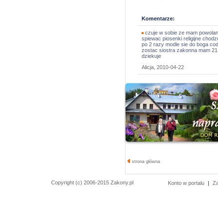
Komentarze:
czuje w sobie ze mam powolani
spiewac piosenki religijne chodz
po 2 razy modle sie do boga cod
zostac siostra zakonna mam 21 
dziekuje
Alicja, 2010-04-22
strona główna
Copyright (c) 2006-2015 Zakony.pl
Konto w portalu
|
Z