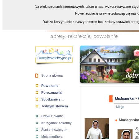
Na wielu stronach internetowych, także u nas, wykorzystywane są co
Nowe regulacje prawne zobowiązują nas do
Dalsze korzystanie z naszych stron bez zmiany ustawień przeg
Strona główna
Powołanie
Porozmawiaj
Madagaskar - 
Spotkanie z ...
Jednym słowem
Misje
Drzwi Otwarte
Madagaskar
Krużganek zakonny
S.
Śladami świętych
zg
Moja modlitwa
M