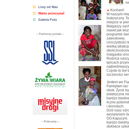
ni
Listy od Was
Kochani!
Warto przeczytać
W naszym niep
historyczny. To
Galeria Foto
miejsce w pie
Malgaszy zachę
nawet jak wszys
-- Partnerzy portalu --
programie świę
zawodowej.
Uroczystości tr
wielką atrakcj
okolicznościo
malgaska uroc
Rodzice naszyc
tańcach przyno
najbiedniejszy
Często to był 
szczerości ser
Jestem we Fia
Pamiętam las
obok. Życie by
elektryczne m
bardzo biedne
liczne potoms
i dorosłych.
Dziś nasz ośro
wezwaniem św.
OO.Kapucyni. W
-- Polecamy --
bardzo biedny
stołówce szko