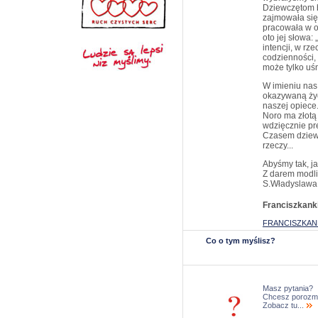
Dziewczętom b
zajmowała się
pracowała w og
oto jej słowa:
intencji, w rz
codzienności, 
może tylko uś
W imieniu nas
okazywaną życz
naszej opiece
Noro ma złotą
wdzięcznie pr
Czasem dziewc
rzeczy...
Abyśmy tak, ja
Z darem modli
S.Władyslawa
Franciszkank
FRANCISZKANK
Co o tym myślisz?
Masz pytania?
Chcesz porozm
Zobacz tu...