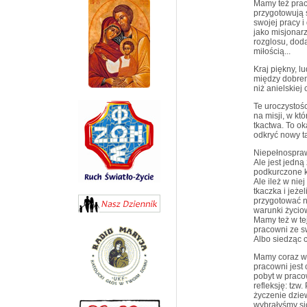
Mamy też prac
przygotowują s
swojej pracy i
jako misjonarz
rozglosu, dod
miłością...
Kraj piękny, l
między dobrem
niż anielskiej 
Te uroczystoś
na misji, w kt
tkactwa. To ok
odkryć nowy ta
Niepełnospraw
Ale jest jedną
podkurczone k
Ale ileż w niej
tkaczka i jeże
przygotować n
warunki życiow
Mamy też w te
pracowni ze s
Albo siedząc c
Mamy coraz wi
pracowni jest
pobyt w pracow
refleksję: tzw
życzenie dzie
wybrałyśmy si