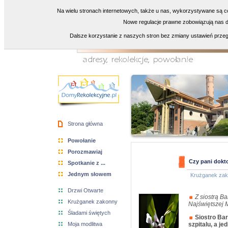
Na wielu stronach internetowych, także u nas, wykorzystywane są co
Nowe regulacje prawne zobowiązują nas do
Dalsze korzystanie z naszych stron bez zmiany ustawień przeg
Strona główna
Powołanie
Porozmawiaj
Czy pani dokto
Spotkanie z ...
Jednym słowem
Krużganek za
Drzwi Otwarte
Z siostrą B
Krużganek zakonny
Najświętszej 
Śladami świętych
Siostro Bar
Moja modlitwa
szpitalu, a j