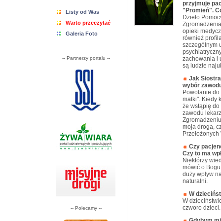
przyjmuje pa
"Promień". Co
Listy od Was
Dzieło Pomocy
Warto przeczytać
Zgromadzenia 
opieki medyczn
Galeria Foto
również profila
szczególnym u
psychiatryczn
-- Partnerzy portalu --
zachowania i 
są ludzie naju
Jak Siostr
wybór zawodu
Powołanie do
matki". Kiedy
że wstąpię do
zawodu lekarz
Zgromadzeniu.
moja droga, cz
Przełożonych 
Czy pacjenc
Czy to ma wpł
Niektórzy wie
mówić o Bogu 
duży wpływ na 
naturalni.
W dziecińst
W dzieciństwi
czworo dzieci..
-- Polecamy --
Gdybym mia