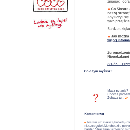
zmagać i doras
Co Siostra
naszą stronę
Aby uczyli się 
tylko przejści
Bardzo dzięku
Jak można
więcej informa
Zgromadzenie
Niepokalane
SŁUŻKI - Prz
Co o tym myślisz?
Masz pytania?
Chcesz porozm
Zobacz tu...
Komentarze:
Jestem juz starszą kobietą -
nieszczęsliwi.Nie chodzi o pozy
bardzo.Straciliśmy jedynego syn