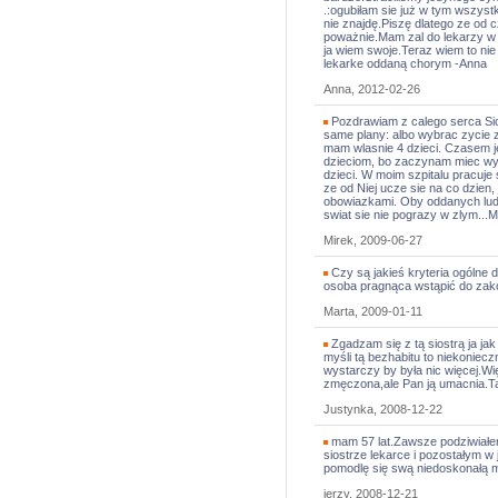
.:ogubiłam sie już w tym wszyst
nie znajdę.Piszę dlatego ze od 
poważnie.Mam zal do lekarzy w 
ja wiem swoje.Teraz wiem to nie 
lekarke oddaną chorym -Anna
Anna, 2012-02-26
Pozdrawiam z calego serca Sios
same plany: albo wybrac zycie z
mam wlasnie 4 dzieci. Czasem je
dzieciom, bo zaczynam miec wy
dzieci. W moim szpitalu pracuje
ze od Niej ucze sie na co dzien,
obowiazkami. Oby oddanych ludzi
swiat sie nie pograzy w zlym...M
Mirek, 2009-06-27
Czy są jakieś kryteria ogólne 
osoba pragnąca wstąpić do zak
Marta, 2009-01-11
Zgadzam się z tą siostrą ja ja
myśli tą bezhabitu to niekoniec
wystarczy by była nic więcej.Wię
zmęczona,ale Pan ją umacnia.Ta 
Justynka, 2008-12-22
mam 57 lat.Zawsze podziwiałem
siostrze lekarce i pozostałym w
pomodlę się swą niedoskonałą mod
jerzy, 2008-12-21