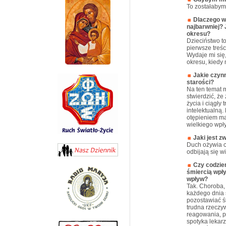
To zostałaby
Dlaczego wr
najbarwniej? 
okresu?
Dzieciństwo to
pierwsze treśc
Wydaje mi się
okresu, kiedy
Jakie czynn
starości?
Na ten temat 
stwierdzić, że
życia i ciągły
intelektualną.
otępieniem ma
wielkiego wpł
Jaki jest 
Duch ożywia ci
odbijają się w
Czy codzien
śmiercią wpły
wpływ?
Tak. Choroba, 
każdego dnia 
pozostawiać ś
trudna rzeczyw
reagowania, po
spotyka lekarz