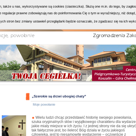
h, także u nas, wykorzystywane są cookies (ciasteczka). Służą one m.in. do tego, by zagło
 regulacje prawne zobowiązują nas do poinformowania Cię o tym w wyraźniejszy, niż dotąd,
ych stron bez zmiany ustawień przeglądarki będzie oznaczało, że zgadzasz się na ich wyk
„Szerokie są drzwi ubogiej chaty”
Moje powołanie
Wielu ludzi chcąc przedstawić historię swojego powołania,
szuka oryginalnych słów i wyjątkowego charakteru dla wydarze
jakie miały miejsce w ich życiu. I z jednej strony nie da się ukryć
tak faktycznie jest, bo ilekroć Bóg działa w życiu jakiegoś
człowieka, jest to niesamowite wydarzenie – oczywiście z