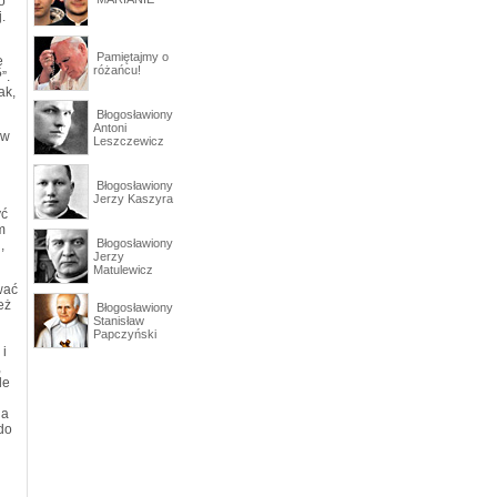
o
.
Pamiętajmy o
ę
różańcu!
”.
ak,
Błogosławiony
Antoni
 w
Leszczewicz
Błogosławiony
Jerzy Kaszyra
yć
m
Błogosławiony
,
Jerzy
Matulewicz
wać
eż
Błogosławiony
Stanisław
Papczyński
 i
,
le
 a
 do