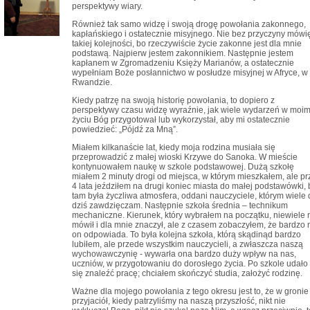
perspektywy wiary.
Również tak samo widzę i swoją drogę powołania zakonnego,
kapłańskiego i ostatecznie misyjnego. Nie bez przyczyny mówi
takiej kolejności, bo rzeczywiście życie zakonne jest dla mnie
podstawą. Najpierw jestem zakonnikiem. Następnie jestem
kapłanem w Zgromadzeniu Księży Marianów, a ostatecznie
wypełniam Boże posłannictwo w posłudze misyjnej w Afryce, w
Rwandzie.
Kiedy patrzę na swoją historię powołania, to dopiero z
perspektywy czasu widzę wyraźnie, jak wiele wydarzeń w moi
życiu Bóg przygotował lub wykorzystał, aby mi ostatecznie
powiedzieć: „Pójdź za Mną”.
Miałem kilkanaście lat, kiedy moja rodzina musiała się
przeprowadzić z małej wioski Krzywe do Sanoka. W mieście
kontynuowałem naukę w szkole podstawowej. Dużą szkołę
miałem 2 minuty drogi od miejsca, w którym mieszkałem, ale pr
4 lata jeździłem na drugi koniec miasta do małej podstawówki, 
tam była życzliwa atmosfera, oddani nauczyciele, którym wiele 
dziś zawdzięczam. Następnie szkoła średnia – technikum
mechaniczne. Kierunek, który wybrałem na początku, niewiele 
mówił i dla mnie znaczył, ale z czasem zobaczyłem, że bardzo 
on odpowiada. To była kolejna szkoła, którą skądinąd bardzo
lubiłem, ale przede wszystkim nauczycieli, a zwłaszcza naszą
wychowawczynię - wywarła ona bardzo duży wpływ na nas,
uczniów, w przygotowaniu do dorosłego życia. Po szkole udało
się znaleźć pracę; chciałem skończyć studia, założyć rodzinę.
Ważne dla mojego powołania z tego okresu jest to, że w gronie
przyjaciół, kiedy patrzyliśmy na naszą przyszłość, nikt nie