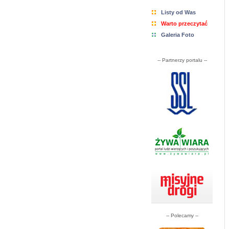
Listy od Was
Warto przeczytać
Galeria Foto
-- Partnerzy portalu --
-- Polecamy --