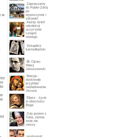
Zapraszamy
do Rabki-Zdrój
po
ę w
wypoczynek i
zdrowie!
Każdy dzień
rekolekcji
uczył mnie
czegoś
nowego
Szkaplerz
m
karmelitański
Bł. Ojciec
Hilary
Januszewski
Maryja -
zez
doskonały
bo
przykład
do
naśladowania
Jezusa
mi
Eliasz - życie
mi
w obecności
Boga
Gdy jestem z
 mi
Toba, ziemia
mnie nie
cieszy
MARIANIE