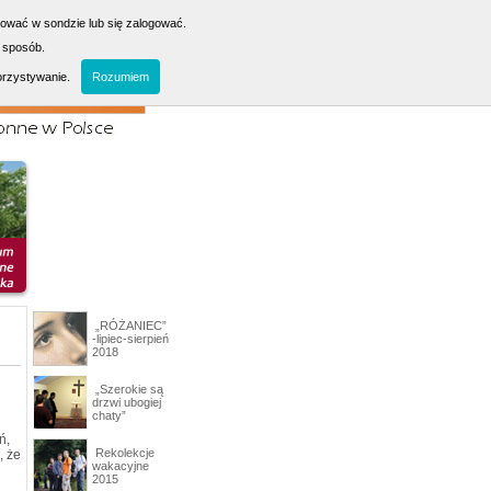
sować w sondzie lub się zalogować.
 sposób.
orzystywanie.
Rozumiem
„RÓŻANIEC”
-lipiec-sierpień
2018
„Szerokie są
drzwi ubogiej
chaty”
ń,
Rekolekcje
, że
wakacyjne
2015