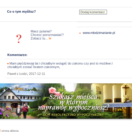
Co o tym myślisz?
Masz pytania?
www.mlodzimarianie.pl
Chcesz porozmawiać?
Zobacz tu...
Komentarze:
Mam pięćdziesiąt lat i chciałbym wstąpić do zakonu czy jest to możliwe.I
chciałbym zostać bratem zakonnym,
Paweł z Łodzi, 2017-12-11
strona główna