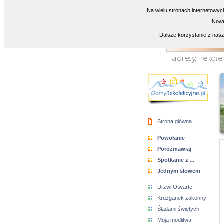
Na wielu stronach internetowyc
Nowe
Dalsze korzystanie z nasz
Strona główna
Powołanie
Porozmawiaj
Spotkanie z ...
Jednym słowem
Drzwi Otwarte
Krużganek zakonny
Śladami świętych
Moja modlitwa