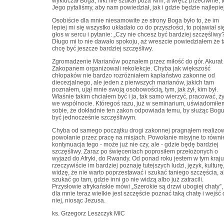
wykluczał Boga, nikt nie szukał poza Nim, a wręcz przeciwnie, t
Jego pytaliśmy, aby nam powiedział, jak i gdzie będzie najlepiej
Osobiście dla mnie niesamowite ze strony Boga było to, że im
lepiej mi się wszystko układało co do przyszłości, to pojawiał si
głos w sercu i pytanie: „Czy nie chcesz być bardziej szczęśliwy?
Długo mi to nie dawało spokoju, aż wreszcie powiedziałem że t
chcę być jeszcze bardziej szczęśliwy.
Zgromadzenie Marianów poznałem przez miłość do gór. Akurat
Zakopanem organizowali rekolekcje. Chyba jak większość
chłopaków nie bardzo rozróżniałem kapłaństwo zakonne od
diecezjalnego, ale jeden z pierwszych marianów, jakich tam
poznałem, ujął mnie swoją osobowością, tym, jak żył, kim był.
Właśnie takim chciałem być i ja, tak samo wierzyć, pracować, ż
we wspólnocie. Któregoś razu, już w seminarium, uświadomiłe
sobie, że dokładnie ten zakon odpowiada temu, by służąc Bogu
być jednocześnie szczęśliwym.
Chyba od samego początku drogi zakonnej pragnąłem realizo
powołanie przez pracę na misjach. Powołanie misyjne to równi
kontynuacja tego - może już nie czy, ale - gdzie będę bardziej
szczęśliwy. Zaraz po święceniach poprosiłem przełożonych o
wyjazd do Afryki, do Rwandy. Od ponad roku jestem w tym kraju
rzeczywiście im bardziej poznaję tutejszych ludzi, język, kulturę
widzę, że nie warto poprzestawać i szukać taniego szczęścia, a
szukać go tam, gdzie inni go nie widzą albo już zatracili.
Przysłowie afrykańskie mówi „Szerokie są drzwi ubogiej chaty”,
dla mnie teraz wielkie jest szczęście poznać taką chatę i wejść
niej, niosąc Jezusa.
ks. Grzegorz Leszczyk MIC