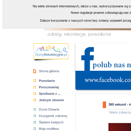
Na wielu stronach internetowych, także u nas, wykorzystywane są co
Nowe regulacje prawne zobowiązują nas do
Dalsze korzystanie z naszych stron bez zmiany ustawień przeg
Strona główna
Powołanie
Porozmawiaj
Spotkanie z ...
Jednym słowem
360 sekund - i
Drzwi Otwarte
Warto zobacz
Krużganek zakonny
Śladami świętych
Moja modlitwa