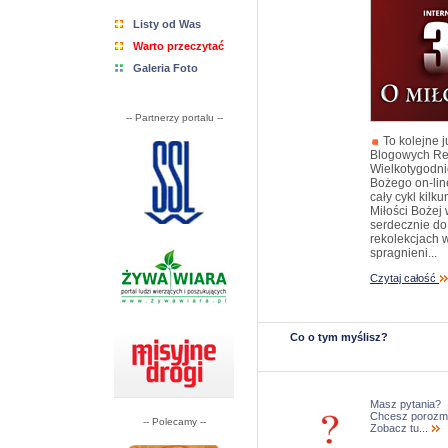
Listy od Was
Warto przeczytać
Galeria Foto
-- Partnerzy portalu --
To kolejne 
Blogowych Re
Wielkotygodni
Bożego on-lin
cały cykl kil
Miłości Bożej
serdecznie do 
rekolekcjach w
spragnieni...
Czytaj całość
Co o tym myślisz?
Masz pytania?
Chcesz porozm
-- Polecamy --
Zobacz tu...