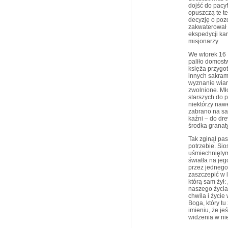
dojść do pacyfi
opuszczą te te
decyzję o pozo
zakwaterował s
ekspedycji ka
misjonarzy.
We wtorek 16 I
paliło domost
księża przygo
innych sakram
wyznanie wiary
zwolnione. Mł
starszych do p
niektórzy nawe
zabrano na sa
kaźni – do dr
środka granat
Tak zginął pas
potrzebie. Sio
uśmiechniętym.
światła na je
przez jednego
zaszczepić w l
którą sam żył:
naszego życia.
chwila i życi
Boga, który t
imieniu, że je
widzenia w nie