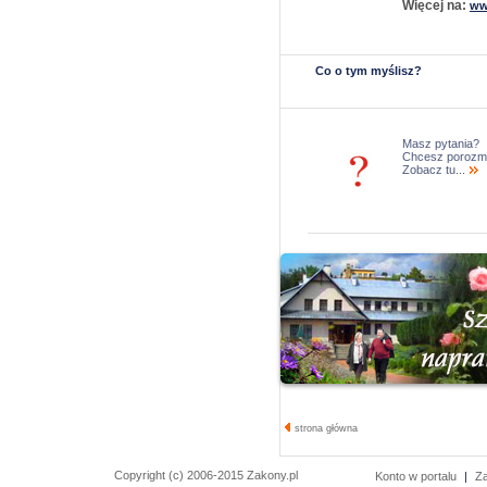
Więcej na:
ww
Co o tym myślisz?
Masz pytania?
Chcesz porozm
Zobacz tu...
strona główna
Copyright (c) 2006-2015 Zakony.pl
Konto w portalu
|
Z