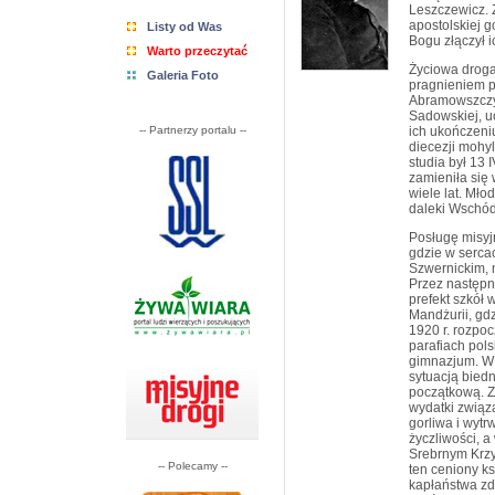
Leszczewicz. 
apostolskiej 
Listy od Was
Bogu złączył 
Warto przeczytać
Życiowa droga
Galeria Foto
pragnieniem p
Abramowszczyź
Sadowskiej, u
-- Partnerzy portalu --
ich ukończeni
diecezji mohy
studia był 13 
zamieniła się
wiele lat. Mło
daleki Wschó
Posługę misyjn
gdzie w sercac
Szwernickim, 
Przez następne
prefekt szkół 
Mandżurii, gd
1920 r. rozpoc
parafiach pols
gimnazjum. W H
sytuacją biedn
początkową. Z
wydatki związ
gorliwa i wyt
życzliwości, a
Srebrnym Krzy
-- Polecamy --
ten ceniony k
kapłaństwa zd