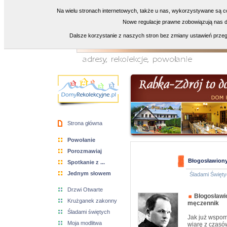
Na wielu stronach internetowych, także u nas, wykorzystywane są co
Nowe regulacje prawne zobowiązują nas do
Dalsze korzystanie z naszych stron bez zmiany ustawień przeg
Strona główna
Powołanie
Porozmawiaj
Błogosławiony
Spotkanie z ...
Jednym słowem
Śladami Święty
Drzwi Otwarte
Błogosławi
Krużganek zakonny
męczennik
Śladami świętych
Jak już wspom
Moja modlitwa
wiarę z czasów