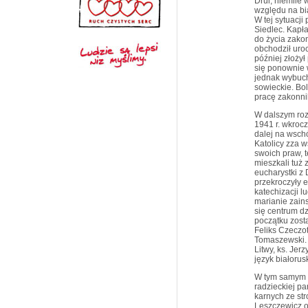
Drui, niemile 
względu na bi
W tej sytuacji
Siedlec. Kapł
do życia zako
obchodził uro
później złożył
się ponownie 
jednak wybuch
sowieckie. Bol
pracę zakonnik
W dalszym roz
1941 r. wkrocz
dalej na wschó
Katolicy zza w
swoich praw, t
mieszkali tuż 
eucharystki z
przekroczyły e
katechizacji 
marianie zains
się centrum dz
początku zost
Feliks Czeczo
Tomaszewski. 
Litwy, ks. Jerz
język białorus
W tym samym c
radzieckiej pa
karnych ze st
Leszczewicz o