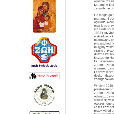
właśnie czasi
Marianów. Dni
zezwolenie d
Co mogło go sk
marianami po
wykładał wówc
oraz jego przy
ich studenci 
1928 r. przyb
wykładowca ks
mianowany prz
rytu wschodni
misyjną, w któ
czasie przysz
duszpasterskie
jeszcze do Ha
ks. Leszczewi
zgromadzenia
w szeregi zako
Leszczewicza 
doskonalszeg
zaangażowania
W lutym 1938 r
przełożonego 
zgromadzenia.
odwiedzić swą 
stawić się w 
ówczesnego pa
co też zaznacz
pracy wśród b