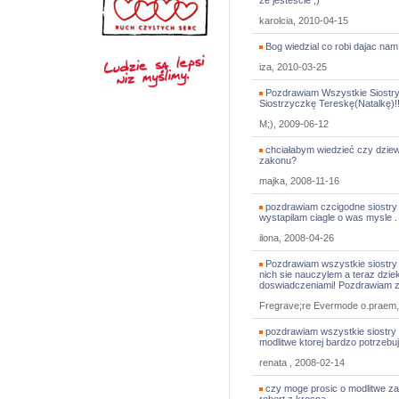
że jesteście ;)
karolcia, 2010-04-15
Bog wiedzial co robi dajac nam
iza, 2010-03-25
Pozdrawiam Wszystkie Siostry 
Siostrzyczkę Tereskę(Natalkę)!!!!
M;), 2009-06-12
chciałabym wiedzieć czy dziew
zakonu?
majka, 2008-11-16
pozdrawiam czcigodne siostry .
wystapilam ciagle o was mysle .
ilona, 2008-04-26
Pozdrawiam wszystkie siostry e
nich sie nauczylem a teraz dziek
doswiadczeniami! Pozdrawiam zw
Fregrave;re Evermode o.praem,
pozdrawiam wszystkie siostry
modlitwe ktorej bardzo potrzebuj
renata , 2008-02-14
czy moge prosic o modlitwe z