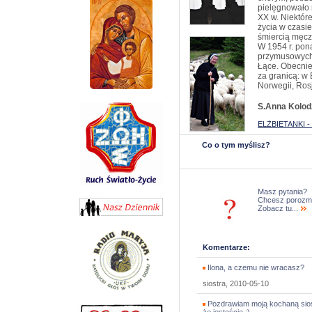
pielęgnowało 
XX w. Niektór
życia w czasie
śmiercią męcze
W 1954 r. pona
przymusowych 
Łące. Obecnie
za granicą: w 
Norwegii, Rosj
S.Anna Kolod
ELŻBIETANKI 
Co o tym myślisz?
Masz pytania?
Chcesz porozm
Zobacz tu...
Komentarze:
Ilona, a czemu nie wracasz?
siostra, 2010-05-10
Pozdrawiam moją kochaną sios