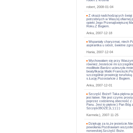
robert z krosna
robert, 2008-01-04
Z okazji nadchodzących świąt
potrzebnych w Waszej ofiarnej 
opieki Jego Przenajświętszej 
Roku.Z Bogiem.
Anka, 2007-12-18
Wspaniały charyzmat, niech Pan
aspirantka u sióstr, świetne zgr
Hania, 2007-12-04
Wychowałam się przy Waszym 
również.Jesteście mi szczególni
modlitwie.Bardzo ucieszyła mnie 
beatyfikację Matki Franciszki.
szczególnie prowincję toruńską
s.Łucję.Pozostańcie z Bogiem.
Anka, 2007-12-01
Szczęść Boże!! Taka piękna pos
jest łatwe. Nie jest czyms pros
poprzez codzienną obecność z 
Panu. Jest to piękne:) Pan Bóg 
SzczęśćBOŻE:)L:):):):)
Karmela:), 2007-11-25
Dziękuję za to,że jesteście.N
powołania.Pozdrawiam wszystkie 
norweskiej.Szcżęść Boże.