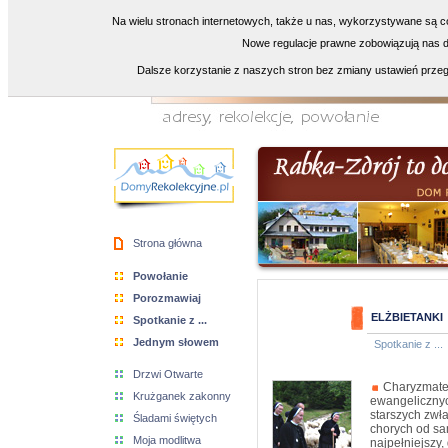
Na wielu stronach internetowych, także u nas, wykorzystywane są co
Nowe regulacje prawne zobowiązują nas do
Dalsze korzystanie z naszych stron bez zmiany ustawień przeg
Strona główna
Powołanie
Porozmawiaj
ELŻBIETANKI
Spotkanie z ...
Jednym słowem
Spotkanie z ...
Drzwi Otwarte
Charyzmatem
Krużganek zakonny
ewangelicznyc
starszych zwł
Śladami świętych
chorych od sa
Moja modlitwa
najpełniejszy