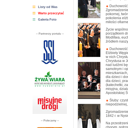
Duchowość
Listy od Was
Zgromadzenie 
Warto przeczytać
pokornej, twór
pokolenia elżb
Galeria Foto
miłości ofiarn
Życie wspólno
porządkiem dn
-- Partnerzy portalu --
Modlitwa, euch
źródłem naszy
Duchowość El
Elżbiety Węgie
w nich Chrys
Chrystusa w J
nad ludźmi bę
samotnym i op
mieszkaniach,
dla dzieci i 
dla dzieci, pr
(katechetki, za
misyjna, dzia
Apostolskiej Ś
Śluby: czyst
niepodzielnej
Zgromadzenie 
1842 r. w Nysi
-- Polecamy --
Na przestrzeni
chorym, potrz