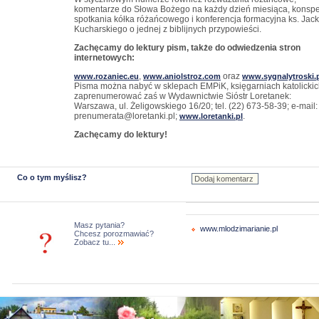
komentarze do Słowa Bożego na każdy dzień miesiąca, konspe
spotkania kółka różańcowego i konferencja formacyjna ks. Jac
Kucharskiego o jednej z biblijnych przypowieści.
Zachęcamy do lektury pism, także do odwiedzenia stron
internetowych:
,
oraz
www.rozaniec.eu
www.aniolstroz.com
www.sygnalytroski.
Pisma można nabyć w sklepach EMPiK, księgarniach katolickic
zaprenumerować zaś w Wydawnictwie Sióstr Loretanek:
Warszawa, ul. Żeligowskiego 16/20; tel. (22) 673-58-39; e-mail:
prenumerata@loretanki.pl;
.
www.loretanki.pl
Zachęcamy do lektury!
Co o tym myślisz?
Masz pytania?
www.mlodzimarianie.pl
Chcesz porozmawiać?
Zobacz tu...