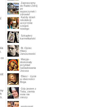
Zapraszamy
do Rabki-Zdrój
po
wypoczynek i
zdrowie!
Każdy dzień
ić
rekolekcji
uczył mnie
czegoś
nowego
Szkaplerz
karmelitański
nia
Bł. Ojciec
Hilary
,
Januszewski
 co
Maryja -
doskonały
przykład
naśladowania
Jezusa
est
Eliasz - życie
w obecności
Boga
Gdy jestem z
amy
Toba, ziemia
ch
mnie nie
s.
cieszy
MARIANIE