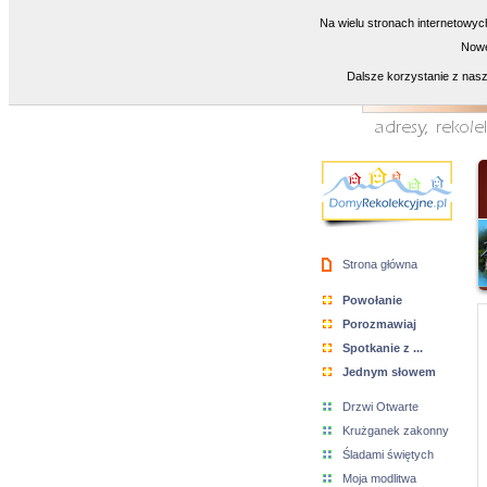
Na wielu stronach internetowyc
Nowe
Dalsze korzystanie z nasz
Strona główna
Powołanie
Porozmawiaj
Spotkanie z ...
Jednym słowem
Drzwi Otwarte
Krużganek zakonny
Śladami świętych
Moja modlitwa