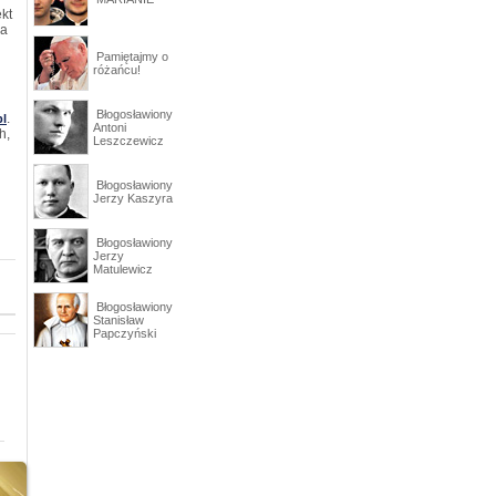
kt
ka
Pamiętajmy o
różańcu!
Błogosławiony
.
pl
Antoni
h,
Leszczewicz
Błogosławiony
Jerzy Kaszyra
Błogosławiony
Jerzy
Matulewicz
Błogosławiony
Stanisław
Papczyński