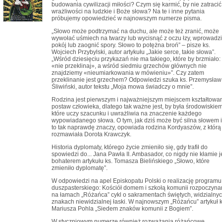
budowania cywilizacji miłości? Czym się karmić, by nie zatracić
wrażliwości na ludzkie i Boże słowa? Na te i inne pytania
próbujemy opowiedzieć w najnowszym numerze pisma.
„Słowo może podtrzymać na duchu, ale może też zranić, może
wywołać uśmiech na twarzy lub wycisnąć z oczu łzy, wprowadz
pokój lub zaognić spory. Słowo to potężna broń” – pisze ks.
Wojciech Przybylski, autor artykułu „Jakie serce, takie słowa”.
„Wśród dziesięciu przykazań nie ma takiego, które by brzmiało:
«nie przeklinaj», a wśród siedmiu grzechów głównych nie
znajdziemy «nieumiarkowania w mówieniu»”. Czy zatem
przeklinanie jest grzechem? Odpowiedzi szuka ks. Przemysław
Śliwiński, autor tekstu „Moja mowa świadczy o mnie”.
Rodzina jest pierwszym i najważniejszym miejscem kształtowa
postaw człowieka, dlatego tak ważne jest, by była środowiskiem
które uczy szacunku i uwrażliwia na znaczenie każdego
wypowiadanego słowa. O tym, jak dziś może być silna słowem i
to tak naprawdę znaczy, opowiada rodzina Kordyaszów, z którą
rozmawiała Dorota Krawczyk.
Historia dyplomaty, którego życie zmieniło się, gdy trafił do
spowiedzi do... Jana Pawła II. Ambasador, co nigdy nie kłamie j
bohaterem artykułu ks. Tomasza Bielińskiego „Słowo, które
zmieniło dyplomatę”.
W odpowiedzi na apel Episkopatu Polski o realizację programu
duszpasterskiego: Kościół domem i szkołą komunii rozpoczyn
na łamach „Różańca” cykl o sakramentach świętych, widzialny
znakach niewidzialnej łaski. W najnowszym „Różańcu” artykuł k
Mariusza Pohla „Siedem znaków komunii z Bogiem”.
W styczniowym numerze również rozważania różańcowe,