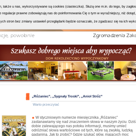
h, także u nas, wykorzystywane są cookies (ciasteczka). Służą one m.in. do tego, by zagło
 regulacje prawne zobowiązują nas do poinformowania Cię o tym w wyraźniejszy, niż dotąd,
ych stron bez zmiany ustawień przeglądarki będzie oznaczało, że zgadzasz się na ich wyk
„Różaniec”, „Sygnały Troski”, „Anioł Stróż”
Warto przeczytać
W styczniowym numerze miesięcznika „Różaniec”
zastanawiamy się nad znaczeniem słowa w naszym życiu. Dziś
dobie zalewającego nas potoku informacji, musimy umieć
odróżniać słowa wartościowe od tych, które są zwykłą, ludzką
gadaniną. Jak to zrobić? Gdzie szukać słów, mających moc