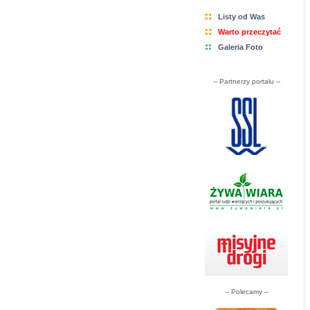
Listy od Was
Warto przeczytać
Galeria Foto
-- Partnerzy portalu --
-- Polecamy --