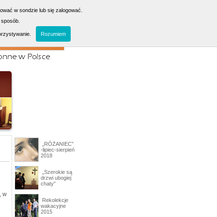
sować w sondzie lub się zalogować.
 sposób.
orzystywanie.
Rozumiem
„RÓŻANIEC”
-lipiec-sierpień
2018
„Szerokie są
drzwi ubogiej
chaty”
, w
Rekolekcje
wakacyjne
2015