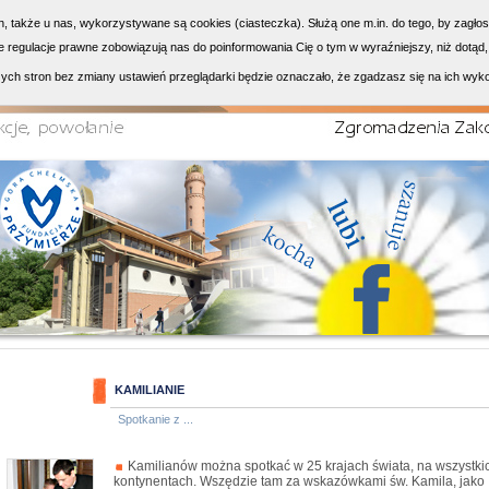
h, także u nas, wykorzystywane są cookies (ciasteczka). Służą one m.in. do tego, by zagło
 regulacje prawne zobowiązują nas do poinformowania Cię o tym w wyraźniejszy, niż dotąd,
ych stron bez zmiany ustawień przeglądarki będzie oznaczało, że zgadzasz się na ich wyk
KAMILIANIE
Spotkanie z ...
Kamilianów można spotkać w 25 krajach świata, na wszystki
kontynentach. Wszędzie tam za wskazówkami św. Kamila, jako