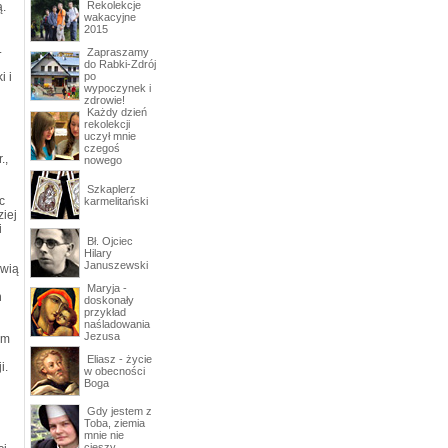
Rekolekcje
ą.
wakacyjne
2015
.
Zapraszamy
do Rabki-Zdrój
i i
po
wypoczynek i
zdrowie!
Każdy dzień
rekolekcji
uczył mnie
czegoś
.,
nowego
Szkaplerz
c
karmelitański
ziej
i
Bł. Ojciec
Hilary
Januszewski
owią
Maryja -
h
doskonały
przykład
naśladowania
Jezusa
em
Eliasz - życie
i.
w obecności
Boga
Gdy jestem z
Toba, ziemia
mnie nie
cieszy