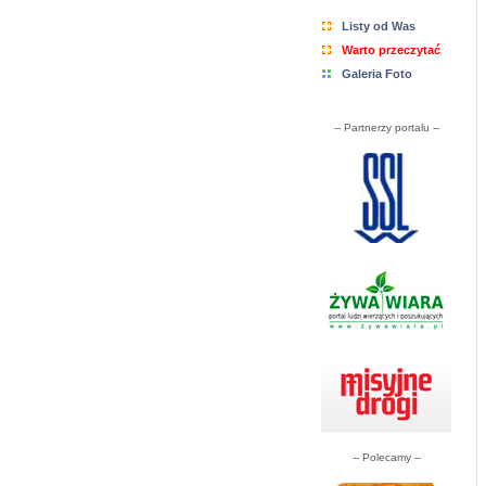
Listy od Was
Warto przeczytać
Galeria Foto
-- Partnerzy portalu --
-- Polecamy --