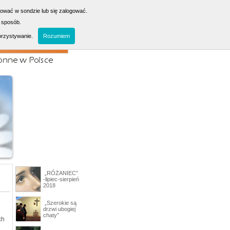
sować w sondzie lub się zalogować.
 sposób.
orzystywanie.
Rozumiem
„RÓŻANIEC”
-lipiec-sierpień
2018
„Szerokie są
drzwi ubogiej
chaty”
ch