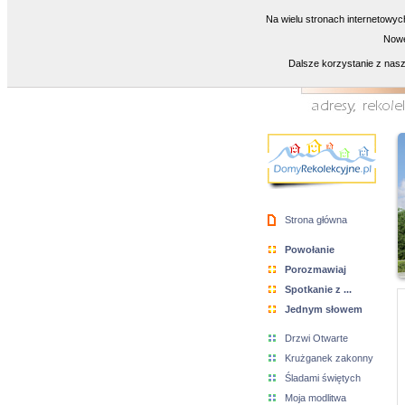
Na wielu stronach internetowyc
Nowe
Dalsze korzystanie z nasz
Strona główna
Powołanie
Porozmawiaj
Spotkanie z ...
Jednym słowem
Drzwi Otwarte
Krużganek zakonny
Śladami świętych
Moja modlitwa