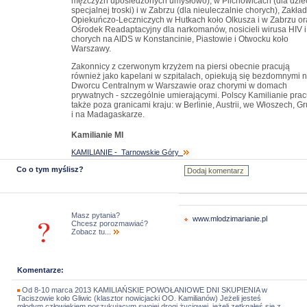
mężczyzn upośledzonych umysłowo), w Pilchowicach (dla dzie
specjalnej troski) i w Zabrzu (dla nieuleczalnie chorych), Zakła
Opiekuńczo-Leczniczych w Hutkach koło Olkusza i w Zabrzu or
Ośrodek Readaptacyjny dla narkomanów, nosicieli wirusa HIV i
chorych na AIDS w Konstancinie, Piastowie i Otwocku koło
Warszawy.
Zakonnicy z czerwonym krzyżem na piersi obecnie pracują
również jako kapelani w szpitalach, opiekują się bezdomnymi 
Dworcu Centralnym w Warszawie oraz chorymi w domach
prywatnych - szczególnie umierającymi. Polscy Kamilianie prac
także poza granicami kraju: w Berlinie, Austrii, we Włoszech, Gr
i na Madagaskarze.
Kamilianie MI
KAMILIANIE - Tarnowskie Góry
Co o tym myślisz?
Masz pytania?
www.mlodzimarianie.pl
Chcesz porozmawiać?
Zobacz tu...
Komentarze:
Od 8-10 marca 2013 KAMILIAŃSKIE POWOŁANIOWE DNI SKUPIENIA w
Taciszowie koło Gliwic (klasztor nowicjacki OO. Kamilianów) Jeżeli jesteś
młodym człowiekiem poszukującym swojej drogi życiowej, jeżeli zetknąłeś się z