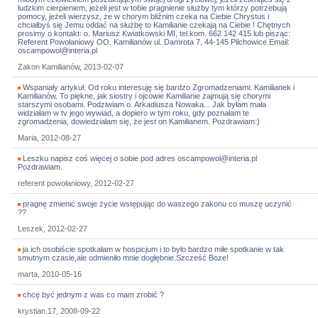
ludzkim cierpieniem, jeżeli jest w tobie pragnienie służby tym którzy potrzebują
pomocy, jeżeli wierzysz, że w chorym bliźnim czeka na Ciebie Chrystus i
chciałbyś się Jemu oddać na służbę to Kamilianie czekają na Ciebie ! Chętnych
prosimy o kontakt: o. Mariusz Kwiatkowski MI, tel.kom. 662 142 415 lub pisząc:
Referent Powołaniowy OO. Kamilianów ul. Damrota 7, 44-145 Pilchowice Email:
oscampowol@interia.pl
Zakon Kamilianów, 2013-02-07
Wspaniały artykuł. Od roku interesuję się bardzo Zgromadzeniami: Kamilianek i
Kamilianów. To piękne, jak siostry i ojcowie Kamilianie zajmują się chorymi
starszymi osobami. Podziwiam o. Arkadiusza Nowaka... Jak byłam mała
widziałam w tv jego wywiad, a dopiero w tym roku, gdy poznałam te
zgromadzenia, dowiedziałam się, że jest on Kamilianem. Pozdrawiam:)
Maria, 2012-08-27
Leszku napisz coś więcej o sobie pod adres oscampowol@interia.pl
Pozdrawiam.
referent powołaniowy, 2012-02-27
pragnę zmienić swoje życie wstępując do waszego zakonu co muszę uczynić
??
Leszek, 2012-02-27
ja ich osobiście spotkałam w hospicjum i to było bardzo miłe spotkanie w tak
smutnym czasie,ale odmieniło mnie dogłębnie.Szcześć Boze!
marta, 2010-05-16
chcę być jednym z was co mam zrobić ?
krystian.17, 2008-09-22