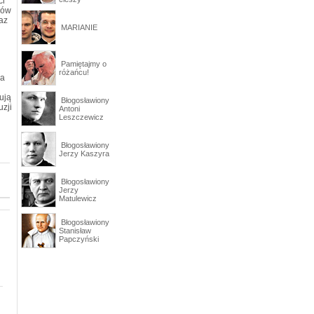
ci
dów
az
MARIANIE
Pamiętajmy o
różańcu!
na
ują
Błogosławiony
uzji
Antoni
Leszczewicz
Błogosławiony
Jerzy Kaszyra
Błogosławiony
Jerzy
Matulewicz
Błogosławiony
Stanisław
Papczyński