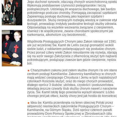
Jego duchowi synowie, otaczają chorych wszechstronną opiek
Wykonują podstawowe czynności pielęgniarskie i leczą
podopiecznych. Udzielają im wsparcia duchowego, tak bardzo
potrzebnego podczas choroby. Pomagają zarządzać szpitalami
Zapewniają posługę duchową jako kapelani szpitalni i
duszpasterze. Służą cierpiącym rozległą wiedzą w zakresie etyk
teologii, prowadząc instytuty pastoralne teologii służby zdrowia.
Odpowiadają na wszelkie wezwania związane z cierpieniem,
również i te współczesne, zwane chorobami społecznymi jak
narkomania, alkoholizm czy bezdomność.
Wspólnota Posługujących Chorym jako Zakon istnieje od 1591 r
ale już wcześniej Św. Kamil de Lellis zaczął gromadzić wokół
siebie ludzi, z oddaniem poświęcających się posłudze chorym.
Przez ponad cztery wieki Zakon nieustannie się rozwija, starają
się na wzór swego Założyciela z ofiarnością służyć tym najbard
potrzebującym, podążając zawsze tam gdzie cierpienie, nędza 
ból.
Charyzmatem zakonu jest zatem służba chorym i to oni stan
centrum posługi Kamilianów. Zakonnicy kamiliańscy w chorych
mają widzieć cierpiącego Chrystusa i Jemu w tych najsłabszyc
członkach Kościoła służyć, oraz do niego chorych prowadzić,
dlatego oprócz 3 ślubów: ubóstwa, czystości i posłuszeństwa
składają jeszcze czwarty ślub służby chorym nawet z narażeni
życia. Św. Kamil istotę tego powołania wyraził słowami: Łóżko
chorego jest jak ołtarz, każdy chory jest jak hostia do konsekracj
Idea św. Kamila przeniknęła na teren obecnej Polski przez
aktywność niemieckich zakonników Posługujących Chorym –
Kamilianów, na Górnym Śląsku. Dziś oprócz czterech parafii
prowadzimy Dom Pomocy Społecznej w Zbrosławicach (dla