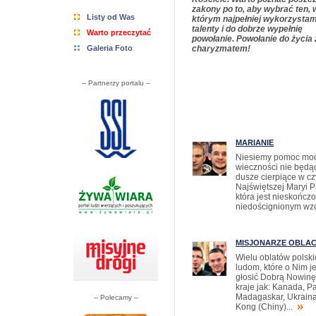
zakony po to, aby wybrać ten, 
Listy od Was
którym najpełniej wykorzysta
talenty i do dobrze wypełnię
Warto przeczytać
powołanie. Powołanie do życia 
Galeria Foto
charyzmatem!
-- Partnerzy portalu --
MARIANIE
Niesiemy pomoc modl
wieczności nie będą
dusze cierpiące w c
Najświętszej Maryi 
która jest nieskończ
niedoścignionym wz
MISJONARZE OBLAC
Wielu oblatów polski
ludom, które o Nim je
głosić Dobrą Nowinę
kraje jak: Kanada, 
Madagaskar, Ukraina
-- Polecamy --
Kong (Chiny)...