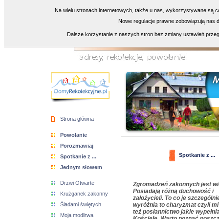
Na wielu stronach internetowych, także u nas, wykorzystywane są co
Nowe regulacje prawne zobowiązują nas do
Dalsze korzystanie z naszych stron bez zmiany ustawień przeg
Strona główna
Powołanie
Porozmawiaj
Spotkanie z ...
Spotkanie z ...
Jednym słowem
Drzwi Otwarte
Zgromadzeń zakonnych jest wi
Posiadają różną duchowość i
Krużganek zakonny
założycieli. To co je szczególni
Śladami świętych
wyróżnia to charyzmat czyli mi
też posłannictwo jakie wypełni
Moja modlitwa
Kościele. Warto poznać poszc