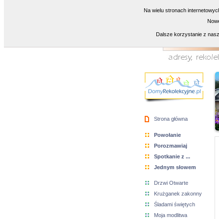
Na wielu stronach internetowyc
Nowe
Dalsze korzystanie z nasz
Strona główna
Powołanie
Porozmawiaj
Spotkanie z ...
Jednym słowem
Drzwi Otwarte
Krużganek zakonny
Śladami świętych
Moja modlitwa