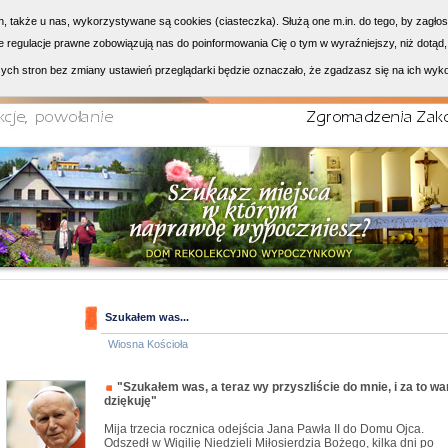
h, także u nas, wykorzystywane są cookies (ciasteczka). Służą one m.in. do tego, by zagło
 regulacje prawne zobowiązują nas do poinformowania Cię o tym w wyraźniejszy, niż dotąd,
ych stron bez zmiany ustawień przeglądarki będzie oznaczało, że zgadzasz się na ich wyk
Szukałem was...
Wiosna Kościoła
"Szukałem was, a teraz wy przyszliście do mnie, i za to w
dziękuję"
Mija trzecia rocznica odejścia Jana Pawła II do Domu Ojca.
Odszedł w Wigilię Niedzieli Miłosierdzia Bożego, kilka dni po