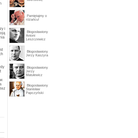
h
Pamiętajmy o
różańcu!
zy i
Błogosławiony
woją
Antoni
nia
Leszczewicz
st
Błogosławiony
ch
Jerzy Kaszyra
wdy
Błogosławiony
t
Jerzy
Matulewicz
w.
a
Błogosławiony
zez
Stanisław
Papczyński