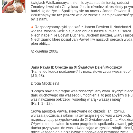
świętach Wielkanocnych, triumfie życia nad śmiercią, radości
Zmartwychwstania Chrystusa. Jest to również okres kiedy przy
budzi się do życia. Spotkajmy się na nowo z Janem Pawłem II.
Wsłuchajmy się raz jeszcze w to co zechciał nam powiedzieć g
był z nami.
Rozpoczynamy cykl spotkań z Janem Pawłem II. Nadchodzi
wiosna, wiosna Kościoła, niech obudzi nasze sumienia i serca.
Niech napełni je Bożym Duchem, Duchem nadziei, wiary i miłoś
Niech ziarno które posiał Jan Paweł II w naszych sercach wyda
plon obfity...
/2 kwietnia 2008/
Jana Pawła II: Orędzie na XI Światowy Dzień Młodzieży
"Panie, do kogoż pójdziemy? Ty masz słowo życia wiecznego"
(J 6, 68).
Droga Młodzieży!
”Gorąco bowiem pragnę was zobaczyć, aby wam użyczyć niec
daru duchowego dla waszego umocnienia, to jest abyśmy się u
was nawzajem pokrzepili wspólną wiarą - waszą i moją”
(Rz 1, 1 - 12).
Słowa apostoła Pawła, skierowane do chrześcijan Rzymu,
wyrażają uczucia, z jakimi i ja zwracam się do was wszystkich,
rozpoczynając przygotowania do XI Światowego Dnia Młodzież
Ożywia mnie bowiem to samo pragnienie spotkania z wami, gd
duchu przybywam do was odwiedzając wszystkie zakątki ziemi,
gdzie każdego dnia przeżywacie porywającą przygodę życia: