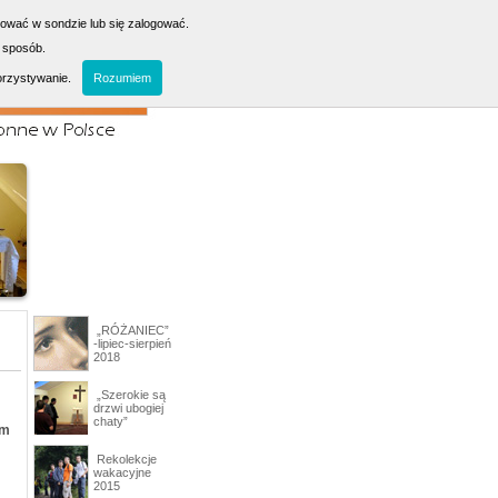
sować w sondzie lub się zalogować.
 sposób.
orzystywanie.
Rozumiem
„RÓŻANIEC”
-lipiec-sierpień
2018
„Szerokie są
drzwi ubogiej
chaty”
am
Rekolekcje
wakacyjne
2015