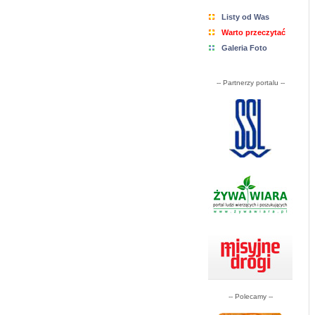
Listy od Was
Warto przeczytać
Galeria Foto
-- Partnerzy portalu --
-- Polecamy --