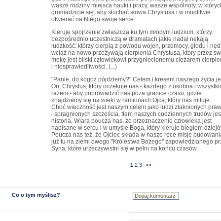
wasze rodziny miejsca nauki i pracy, wasze wspólnoty, w któryc
gromadzicie się, aby słuchać słowa Chrystusa i w modlitwie
otwierać na Niego swoje serce.
Kieruję spojrzenie zwłaszcza ku tym młodym ludziom, którzy
bezpośrednio uczestniczą w dramatach jakie nadal nękają
ludzkość: którzy cierpią z powodu wojen, przemocy, głodu i nęd
wciąż na nowo przeżywają cierpienia Chrystusa, który przez s
mękę jest bliski człowiekowi przygniecionemu ciężarem cierpie
i niesprawiedliwości. (...)
"Panie, do kogoż pójdziemy?" Celem i kresem naszego życia je
On, Chrystus, który oczekuje nas - każdego z osobna i wszystki
razem - aby poprowadzić nas poza granice czasu, gdzie
znajdziemy się na wieki w ramionach Ojca, który nas miłuje.
Choć wieczność jest naszym celem jako ludzi złaknionych pra
i spragnionych szczęścia, tłem naszych codziennych trudów jes
historia. Wiara poucza nas, że przeznaczenie człowieka jest
napisane w sercu i w umyśle Boga, który kieruje biegiem dziejó
Poucza nas też, że Ojciec składa w nasze ręce misję budowani
już tu na ziemi owego "Królestwa Bożego" zapowiedzianego pr
Syna, które urzeczywistni się w pełni na końcu czasów.
1
2
3
>>
Co o tym myślisz?