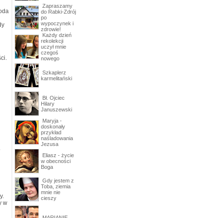
Zapraszamy
roda
do Rabki-Zdrój
po
wypoczynek i
dy
zdrowie!
Każdy dzień
rekolekcji
uczył mnie
czegoś
ci.
nowego
Szkaplerz
karmelitański
Bł. Ojciec
Hilary
Januszewski
Maryja -
doskonały
przykład
naśladowania
Jezusa
o
Eliasz - życie
w obecności
Boga
Gdy jestem z
Toba, ziemia
mnie nie
y.
cieszy
y w
MARIANIE