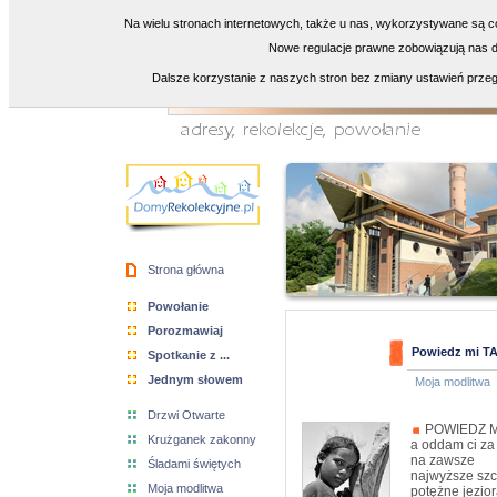
Na wielu stronach internetowych, także u nas, wykorzystywane są co
Nowe regulacje prawne zobowiązują nas do
Dalsze korzystanie z naszych stron bez zmiany ustawień przeg
Strona główna
Powołanie
Porozmawiaj
Powiedz mi T
Spotkanie z ...
Jednym słowem
Moja modlitwa
Drzwi Otwarte
POWIEDZ M
Krużganek zakonny
a oddam ci za
na zawsze
Śladami świętych
najwyższe szc
Moja modlitwa
potężne jezior