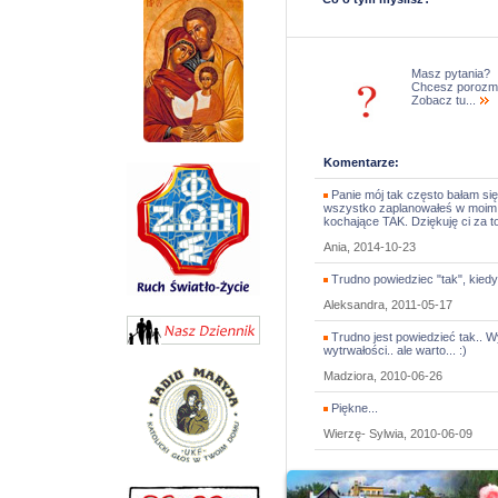
Masz pytania?
Chcesz porozm
Zobacz tu...
Komentarze:
Panie mój tak często bałam się 
wszystko zaplanowałeś w moim s
kochające TAK. Dziękuję ci za t
Ania, 2014-10-23
Trudno powiedziec "tak", kiedy 
Aleksandra, 2011-05-17
Trudno jest powiedzieć tak.. W
wytrwałości.. ale warto... :)
Madziora, 2010-06-26
Piękne...
Wierzę- Sylwia, 2010-06-09