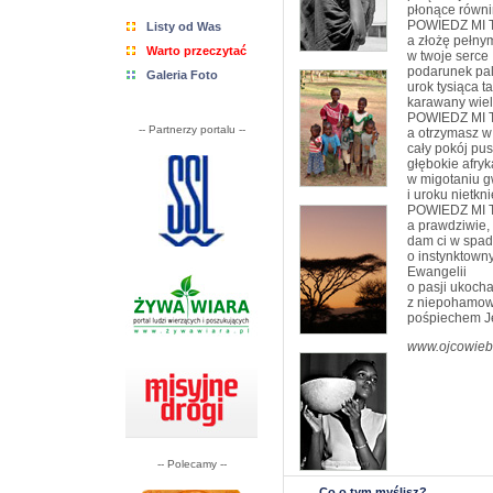
płonące równi
POWIEDZ MI 
Listy od Was
a złożę pełny
Warto przeczytać
w twoje serce
podarunek pa
Galeria Foto
urok tysiąca 
karawany wie
POWIEDZ MI 
-- Partnerzy portalu --
a otrzymasz w
cały pokój pus
głębokie afry
w migotaniu g
i uroku nietkn
POWIEDZ MI 
a prawdziwie,
dam ci w spad
o instynktown
Ewangelii
o pasji ukoch
z niepohamo
pośpiechem Je
www.ojcowiebi
-- Polecamy --
Co o tym myślisz?