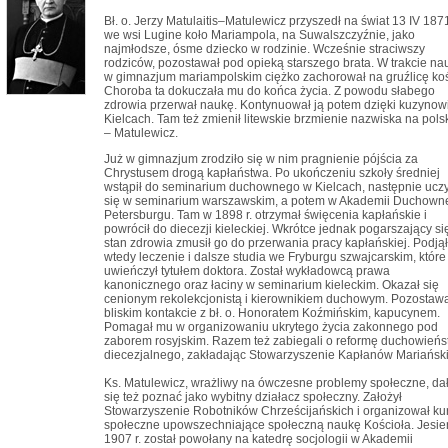
Bł. o. Jerzy Matulaitis–Matulewicz przyszedł na świat 13 IV 1871
we wsi Lugine koło Mariampola, na Suwalszczyźnie, jako
najmłodsze, ósme dziecko w rodzinie. Wcześnie straciwszy
rodziców, pozostawał pod opieką starszego brata. W trakcie na
w gimnazjum mariampolskim ciężko zachorował na gruźlicę koś
Choroba ta dokuczała mu do końca życia. Z powodu słabego
zdrowia przerwał naukę. Kontynuował ją potem dzięki kuzynow
Kielcach. Tam też zmienił litewskie brzmienie nazwiska na pols
– Matulewicz.
Już w gimnazjum zrodziło się w nim pragnienie pójścia za
Chrystusem drogą kapłaństwa. Po ukończeniu szkoły średniej
wstąpił do seminarium duchownego w Kielcach, następnie uczy
się w seminarium warszawskim, a potem w Akademii Duchown
Petersburgu. Tam w 1898 r. otrzymał święcenia kapłańskie i
powrócił do diecezji kieleckiej. Wkrótce jednak pogarszający si
stan zdrowia zmusił go do przerwania pracy kapłańskiej. Podjął
wtedy leczenie i dalsze studia we Fryburgu szwajcarskim, które
uwieńczył tytułem doktora. Został wykładowcą prawa
kanonicznego oraz łaciny w seminarium kieleckim. Okazał się
cenionym rekolekcjonistą i kierownikiem duchowym. Pozostaw
bliskim kontakcie z bł. o. Honoratem Koźmińskim, kapucynem.
Pomagał mu w organizowaniu ukrytego życia zakonnego pod
zaborem rosyjskim. Razem też zabiegali o reformę duchowień
diecezjalnego, zakładając Stowarzyszenie Kapłanów Mariański
Ks. Matulewicz, wrażliwy na ówczesne problemy społeczne, da
się też poznać jako wybitny działacz społeczny. Założył
Stowarzyszenie Robotników Chrześcijańskich i organizował ku
społeczne upowszechniające społeczną naukę Kościoła. Jesie
1907 r. został powołany na katedrę socjologii w Akademii