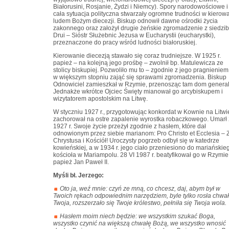
Białorusini, Rosjanie, Żydzi i Niemcy). Spory narodowościowe i
cała sytuacja polityczna stwarzały ogromne trudności w kierow
ludem Bożym diecezji. Biskup odnowił dawne ośrodki życia
zakonnego oraz założył drugie żeńskie zgromadzenie z siedzi
Drui – Sióstr Służebnic Jezusa w Eucharystii (eucharystki),
przeznaczone do pracy wśród ludności białoruskiej.
Kierowanie diecezją stawało się coraz trudniejsze. W 1925 r.
papież – na kolejną jego prośbę – zwolnił bp. Matulewicza ze
stolicy biskupiej. Pozwoliło mu to – zgodnie z jego pragnieniem
w większym stopniu zająć się sprawami zgromadzenia. Biskup
Odnowiciel zamieszkał w Rzymie, przenosząc tam dom general
Jednakże wkrótce Ojciec Święty mianował go arcybiskupem i
wizytatorem apostolskim na Litwę.
W styczniu 1927 r., przygotowując konkordat w Kownie na Litwi
zachorował na ostre zapalenie wyrostka robaczkowego. Umarł 
1927 r. Swoje życie przeżył zgodnie z hasłem, które dał
odnowionym przez siebie marianom: Pro Christo et Ecclesia – 
Chrystusa i Kościół! Uroczysty pogrzeb odbył się w katedrze
kowieńskiej, a w 1934 r. jego ciało przeniesiono do mariańskie
kościoła w Mariampolu. 28 VI 1987 r. beatyfikował go w Rzymie
papież Jan Paweł II.
Myśli bł. Jerzego:
Oto ja, weź mnie: czyń ze mną, co chcesz, daj, abym był w
Twoich rękach odpowiednim narzędziem, byle tylko rosła chwa
Twoja, rozszerzało się Twoje królestwo, pełniła się Twoja wola.
Hasłem moim niech będzie: we wszystkim szukać Boga,
wszystko czynić na większą chwałę Bożą, we wszystko wnosić