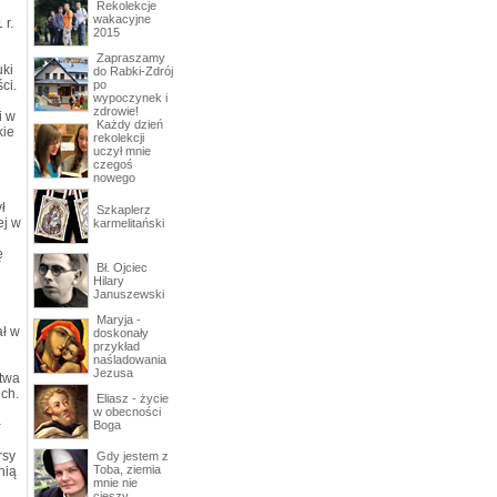
Rekolekcje
wakacyjne
 r.
2015
Zapraszamy
uki
do Rabki-Zdrój
ci.
po
wypoczynek i
zdrowie!
i w
Każdy dzień
kie
rekolekcji
uczył mnie
czegoś
nowego
ł
Szkaplerz
ej w
karmelitański
ę
Bł. Ojciec
Hilary
Januszewski
Maryja -
ał w
doskonały
przykład
naśladowania
Jezusa
stwa
ch.
Eliasz - życie
w obecności
ł
Boga
rsy
Gdy jestem z
Toba, ziemia
nią
mnie nie
cieszy