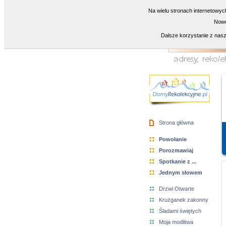
Na wielu stronach internetowyc
Nowe
Dalsze korzystanie z nasz
Strona główna
Powołanie
Porozmawiaj
Spotkanie z ...
Jednym słowem
Drzwi Otwarte
Krużganek zakonny
Śladami świętych
Moja modlitwa