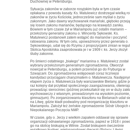
Duchownej w Petersburgu.
Sytuacja zakonów w zaborze rosyjskim była w tym czasie
opłakana z powodu kasaty. Ks. Matulewicz dostrzegał wielką ro
zakonów w życiu Kościoła; jednocześnie sam myślał o życiu
zakonnym. Jako dawny wychowanek mariański, głęboko przeją
się losem zakonu marianów, będącego na krawędzi zaniku.
Bowiem w tym czasie żył w Mariampolu już ostatni marianin –
przełożony generalny zakonu o. Wincenty Sękowski. Ks.
Matulewicz postanowił zatem wstąpić do marianów i poczynić
ratowania zakonu. W tym celu, upoważniony przez generała o.
Sękowskiego, udał się do Rzymu z propozycjami zmian w regul
Stolica Apostolska zaaprobowała je i w 1909 r. ks. Jerzy złożył
śluby zakonne.
Po śmierci ostatniego „białego” marianina o. Matulewicz został
wybrany przełożonym generalnym zgromadzenia. Otworzył
nowicjat w Petersburgu, a potem przeniósł go do Fryburga w
Szwajcarii. Do zgromadzenia wstępowali coraz liczniejsi
kandydaci przyciągani charyzmatem o. Matulewicza. Następn
etapem życia o. Matulewicza były warszawskie Bielany, gdzie 
raz kolejny dał przykład społecznego zaangażowania, otwierają
prowadząc sierociniec (później przekształcił się on w duży zak
wychowawczy z własnym, prowadzonym na wysokim poziomie,
gimnazjum). Po zorganizowaniu klasztoru na Bielanach udał si
na Litwę, gdzie kładł podwaliny pod reorganizację klasztoru w
Mariampolu. Założył też żeńskie zgromadzenie Sióstr Ubogich 
Niepokalanego Poczęcia NMP.
W czasie, gdy o. Jerzy z wielkim zapałem oddawał się sprawie
organizacji odnawianego zgromadzenia, papież w 1918 r. powo
go na stolicę biskupią w Wilnie. Został biskupem ówcześnie
wyjątkowo trudnej, wielonarodowej diecezji (Polacy, Litwini,