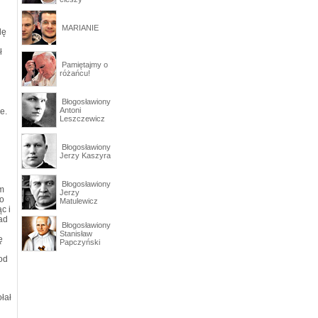
MARIANIE
lę
ł
Pamiętajmy o
różańcu!
Błogosławiony
Antoni
e.
Leszczewicz
Błogosławiony
Jerzy Kaszyra
Błogosławiony
ym
Jerzy
po
Matulewicz
c i
ład
Błogosławiony
Stanisław
ę
Papczyński
od
łał