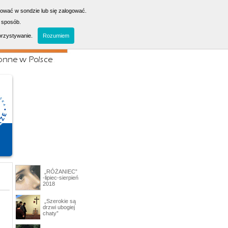
sować w sondzie lub się zalogować.
 sposób.
orzystywanie.
Rozumiem
„RÓŻANIEC”
-lipiec-sierpień
2018
„Szerokie są
drzwi ubogiej
chaty”