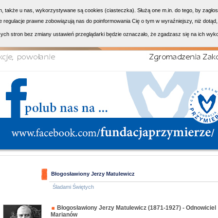
h, także u nas, wykorzystywane są cookies (ciasteczka). Służą one m.in. do tego, by zagło
 regulacje prawne zobowiązują nas do poinformowania Cię o tym w wyraźniejszy, niż dotąd,
ych stron bez zmiany ustawień przeglądarki będzie oznaczało, że zgadzasz się na ich wyk
Błogosławiony Jerzy Matulewicz
Śladami Świętych
Błogosławiony Jerzy Matulewicz (1871-1927) - Odnowiciel
Marianów