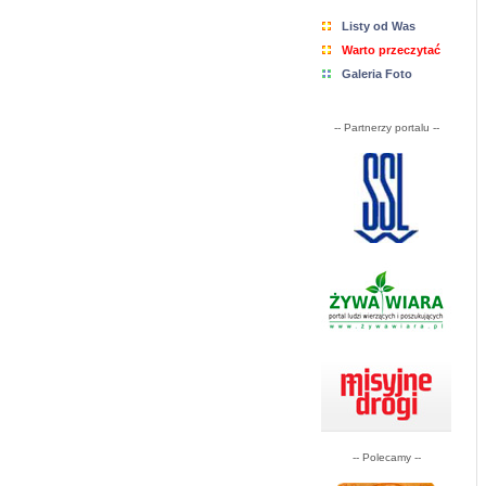
Listy od Was
Warto przeczytać
Galeria Foto
-- Partnerzy portalu --
-- Polecamy --