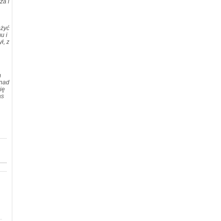
ża i
ożyć
u i
ł, z
m
 nad
ię
as