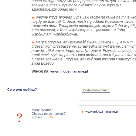
ducha Bożego, wszystko przepajać duchem Bożym. Chwała Bo
zbawienie dusz! Czyż może być jakiś inny cel wyższy i
szlachetniejszy ponad ten?
Wezmę krzyż Twojego Syna, jaki raczył łaskawie na mnie wł
i będę go dźwigał. O, Jezu, niech się oddam Kościołowi Twojem
ratowaniu dusz, Twoją krwią odkupionych, abym z Tobą współży
tobą pracował, z Tobą współcierpiał i – jak ufam – z Tobą
współumarł i współkrólował.
Maryja przyszła, aby przynieść światu Zbawcę (…), a w Nim
grzesznikom przebaczenie, sprawiedliwym wytrwanie, ciemny
prawdę, zbłąkanym drogę, umarłym żywot. Przyszła, aby objąć
nami macierzyńską pieczę i jako pośredniczka u Syna troskać s
o nasze zbawienie. Przyszła, aby być nam wzorem i nauczyć n
życia Bożego.
Więcej na:
www.mlodzimarianie.pl
Co o tym myślisz?
Masz pytania?
www.mlodzimarianie.pl
Chcesz porozmawiać?
Zobacz tu...