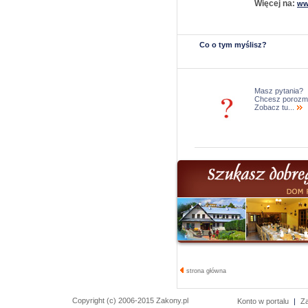
Więcej na:
ww
Co o tym myślisz?
Masz pytania?
Chcesz porozm
Zobacz tu...
strona główna
Copyright (c) 2006-2015 Zakony.pl
Konto w portalu
|
Z