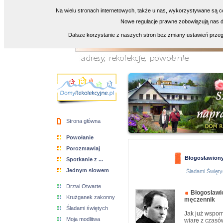
Na wielu stronach internetowych, także u nas, wykorzystywane są co
Nowe regulacje prawne zobowiązują nas do
Dalsze korzystanie z naszych stron bez zmiany ustawień przeg
Strona główna
Powołanie
Porozmawiaj
Błogosławiony
Spotkanie z ...
Jednym słowem
Śladami Święty
Drzwi Otwarte
Błogosławi
Krużganek zakonny
męczennik
Śladami świętych
Jak już wspom
Moja modlitwa
wiarę z czasów