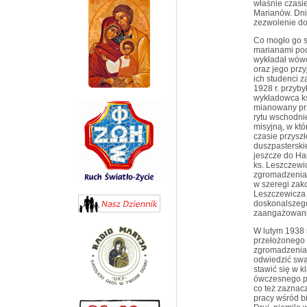
właśnie czasi
Marianów. Dni
zezwolenie d
Co mogło go sk
marianami po
wykładał wówc
oraz jego przy
ich studenci 
1928 r. przyb
wykładowca ks
mianowany prz
rytu wschodni
misyjną, w któ
czasie przysz
duszpasterskie
jeszcze do Ha
ks. Leszczewi
zgromadzenia
w szeregi zako
Leszczewicza 
doskonalszeg
zaangażowania
W lutym 1938 r
przełożonego 
zgromadzenia.
odwiedzić swą 
stawić się w 
ówczesnego pa
co też zaznacz
pracy wśród b