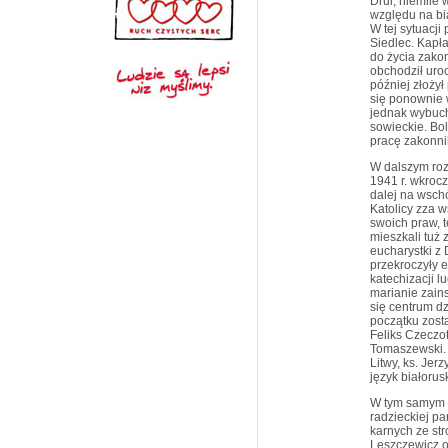
Drui, niemile 
względu na bi
W tej sytuacji
Siedlec. Kapł
do życia zako
obchodził uro
później złożył
się ponownie 
jednak wybuch
sowieckie. Bol
pracę zakonnik
W dalszym roz
1941 r. wkrocz
dalej na wschó
Katolicy zza w
swoich praw, t
mieszkali tuż 
eucharystki z
przekroczyły e
katechizacji 
marianie zains
się centrum dz
początku zost
Feliks Czeczo
Tomaszewski. 
Litwy, ks. Jerz
język białorus
W tym samym c
radzieckiej pa
karnych ze st
Leszczewicz o