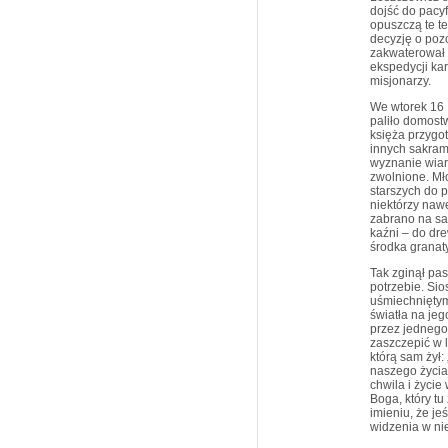
dojść do pacyfi
opuszczą te te
decyzję o pozo
zakwaterował s
ekspedycji ka
misjonarzy.
We wtorek 16 I
paliło domost
księża przygo
innych sakram
wyznanie wiary
zwolnione. Mł
starszych do p
niektórzy nawe
zabrano na sa
kaźni – do dr
środka granat
Tak zginął pas
potrzebie. Sio
uśmiechniętym.
światła na je
przez jednego
zaszczepić w l
którą sam żył:
naszego życia.
chwila i życi
Boga, który t
imieniu, że je
widzenia w nie