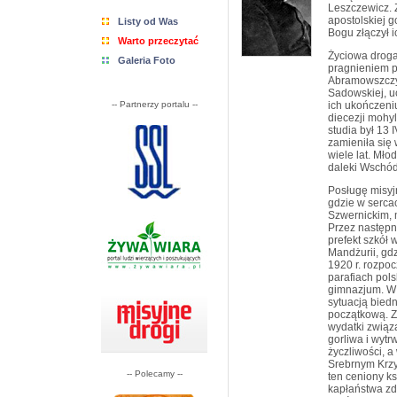
Leszczewicz. 
apostolskiej 
Listy od Was
Bogu złączył 
Warto przeczytać
Życiowa droga
Galeria Foto
pragnieniem p
Abramowszczyź
Sadowskiej, u
-- Partnerzy portalu --
ich ukończeni
diecezji mohy
studia był 13 
zamieniła się
wiele lat. Mło
daleki Wschó
Posługę misyjn
gdzie w sercac
Szwernickim, 
Przez następne
prefekt szkół 
Mandżurii, gd
1920 r. rozpoc
parafiach pols
gimnazjum. W H
sytuacją biedn
początkową. Z
wydatki związ
gorliwa i wyt
życzliwości, a
Srebrnym Krzy
-- Polecamy --
ten ceniony k
kapłaństwa zd