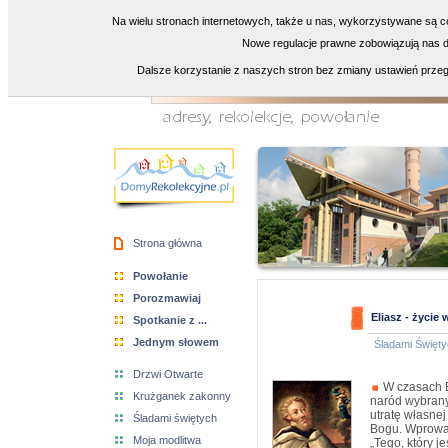
Na wielu stronach internetowych, także u nas, wykorzystywane są co
Nowe regulacje prawne zobowiązują nas do
Dalsze korzystanie z naszych stron bez zmiany ustawień przeg
Strona główna
Powołanie
Porozmawiaj
Eliasz - życie
Spotkanie z ...
Jednym słowem
Śladami Święty
Drzwi Otwarte
W czasach El
Krużganek zakonny
naród wybrany
utratę własne
Śladami świętych
Bogu. Wprowad
Moja modlitwa
„Tego, który j