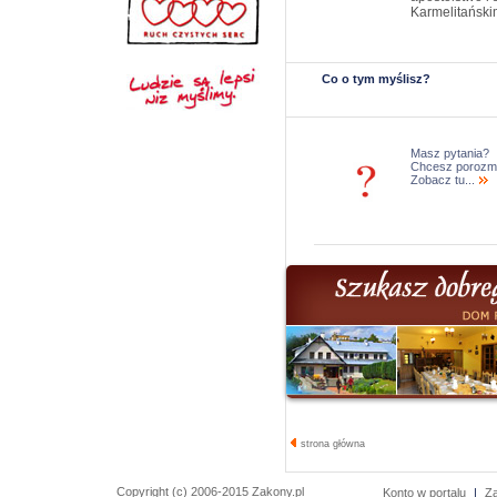
Karmelitański
Co o tym myślisz?
Masz pytania?
Chcesz porozm
Zobacz tu...
strona główna
Copyright (c) 2006-2015 Zakony.pl
Konto w portalu
|
Z