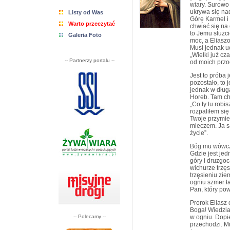
wiary. Surowo 
ukrywa się na
Listy od Was
Górę Karmel i
Warto przeczytać
chwiać się na
to Jemu służci
Galeria Foto
moc, a Eliaszo
Musi jednak uc
„Wielki już cz
-- Partnerzy portalu --
od moich przo
Jest to próba 
pozostało, to 
jednak w dług
Horeb. Tam ch
„Co ty tu robi
rozpaliłem się
Twoje przymier
mieczem. Ja s
życie”.
Bóg mu wówcza
Gdzie jest je
góry i druzgoc
wichurze trzęs
trzęsieniu zie
ogniu szmer ł
Pan, który pow
Prorok Eliasz
Boga! Wiedział
-- Polecamy --
w ogniu. Dopie
przechodzi. M