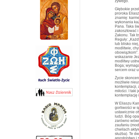
żywego.
Głębokie prze
proroka Elias
znamię: karmel
wykonania każ
Pana. Taka św
zakosztować i 
Zakonu. Tak by
Reguły: „Każd
lub blisko ni
modlitwie, ch
obowiązkom”. 
wskazanie Jezu
modlitwy ustn
Boga; wymaga 
sercem oraz u
Życie skoncen
możliwie nieu
kontemplacji,
miłości. I tak
kontemplację 
W Eliaszu Kar
gorliwości w 
ustawicznie ot
ludzi. Bóg opa
zarówno wówcz
zaufaniu (mod
chwilach akty
służba). Te d
apostolstwo i