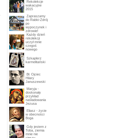
Rekolekcje
wakacyjne
2015
Zapraszamy
do Rabki-Zdrój
po
wypoczynek i
zdrowie!
Każdy dzień
rekolekcji
uczył mnie
czegoś
nowego
Szkaplerz
karmelitański
Bł. Ojciec
Hilary
Januszewski
Maryja -
doskonały
przykład
naśladowania
Jezusa
Eliasz - życie
w obecności
Boga
Gdy jestem z
Toba, ziemia
mnie nie
cieszy