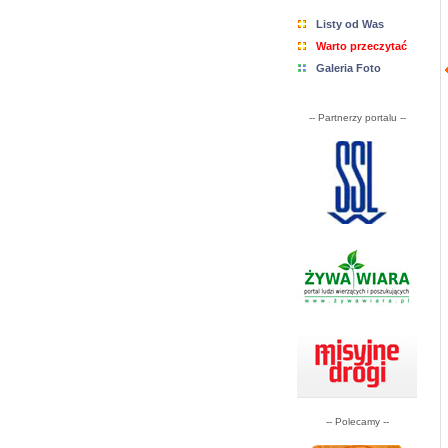
Listy od Was
Warto przeczytać
Galeria Foto
-- Partnerzy portalu --
-- Polecamy --