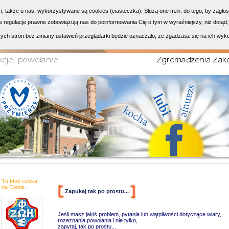
h, także u nas, wykorzystywane są cookies (ciasteczka). Służą one m.in. do tego, by zagło
 regulacje prawne zobowiązują nas do poinformowania Cię o tym w wyraźniejszy, niż dotąd,
ych stron bez zmiany ustawień przeglądarki będzie oznaczało, że zgadzasz się na ich wyk
Tu ktoś czeka
na Ciebie...
Zapukaj tak po prostu...
Jeśli masz jakiś problem, pytania lub wątpliwości dotyczące wiary,
rozeznania powołania i nie tylko,
zapytaj, tak po prostu...