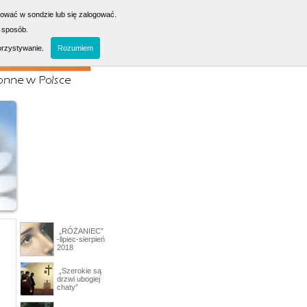
sować w sondzie lub się zalogować.
 sposób.
orzystywanie.
Rozumiem
„RÓŻANIEC”
-lipiec-sierpień
2018
„Szerokie są
drzwi ubogiej
chaty”