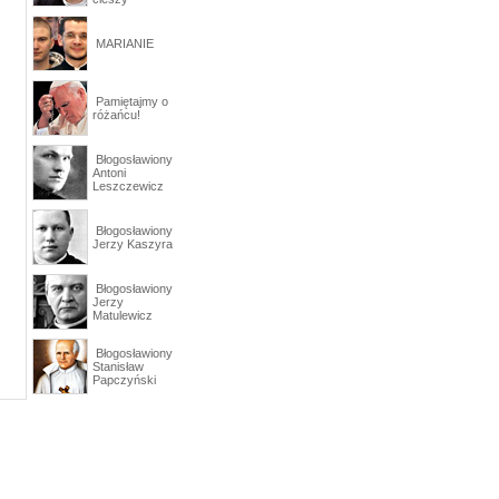
MARIANIE
Pamiętajmy o
różańcu!
Błogosławiony
Antoni
Leszczewicz
Błogosławiony
Jerzy Kaszyra
Błogosławiony
Jerzy
Matulewicz
Błogosławiony
Stanisław
Papczyński