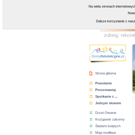
Na wielu stronach internetowyc
Nowe
Dalsze korzystanie z nasz
Strona główna
Powołanie
Porozmawiaj
Spotkanie z ...
Jednym słowem
Drzwi Otwarte
Krużganek zakonny
Śladami świętych
Moja modlitwa