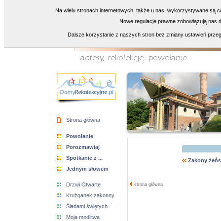
Na wielu stronach internetowych, także u nas, wykorzystywane są co
Nowe regulacje prawne zobowiązują nas do
Dalsze korzystanie z naszych stron bez zmiany ustawień przeg
Strona główna
Powołanie
Porozmawiaj
Spotkanie z ...
Zakony żeńs
Jednym słowem
Drzwi Otwarte
strona główna
Krużganek zakonny
Śladami świętych
Moja modlitwa