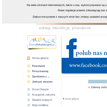
Na wielu stronach internetowych, także u nas, wykorzystywane są co
Nowe regulacje prawne zobowiązują nas do
Dalsze korzystanie z naszych stron bez zmiany ustawień przeg
Strona główna
Powołanie
Porozmawiaj
Spotkanie z ...
Jednym słowem
Zakony żeńs
Drzwi Otwarte
Krużganek zakonny
strona główna
Śladami świętych
Moja modlitwa