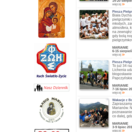
14-20 sierpi
więcej
Piesza Piel
Biała Dycha
pielgrzymki 
młodych, za
atmosfera, k
na zewnątrz 
gdy bolą nog
pielgrzymko
MARIANIE
6-15 sierpie
więcej
Piesza Pielg
To już 34 ra
Lichenia uda
błogosławie
Papczyńskie
MARIANIE
7-16 lipiec 2
więcej
Wakacje z B
Zapraszamy 
Marianów. N
poznawanie 
co dalej, gd
MARIANIE
3-9 lipiec 2
więcej