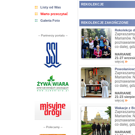
REKOLEKCJE
Listy od Was
Warto przeczytać
Galeria Foto
REKOLEKCJE ZAKOŃCZONE
Rekolekcje 
Zapraszamy 
-- Partnerzy portalu --
Marianów. N
poznawanie 
co dalej, gd
MARIANIE
21-27 wrzesi
więcej
Powołaniowy
Zapraszamy 
Marianów. N
poznawanie 
co dalej, gd
MARIANIE
21-23 sierpi
więcej
Wakacje z Bo
Zapraszamy 
Marianów. N
poznawanie 
co dalej, gd
-- Polecamy --
MARIANIE