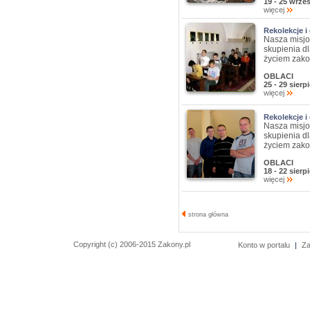
19 - 25 wrze
więcej
Rekolekcje i
Nasza misjo
skupienia dl
życiem zako
OBLACI
25 - 29 sierp
więcej
Rekolekcje i
Nasza misjo
skupienia dl
życiem zako
OBLACI
18 - 22 sierp
więcej
strona główna
Copyright (c) 2006-2015 Zakony.pl
Konto w portalu
|
Za