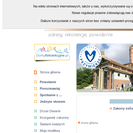
Na wielu stronach internetowych, także u nas, wykorzystywane są co
Nowe regulacje prawne zobowiązują nas do
Dalsze korzystanie z naszych stron bez zmiany ustawień przeg
Strona główna
Powołanie
Porozmawiaj
Spotkanie z ...
Jednym słowem
Zakony żeńs
Drzwi Otwarte
Krużganek zakonny
strona główna
Śladami świętych
Moja modlitwa