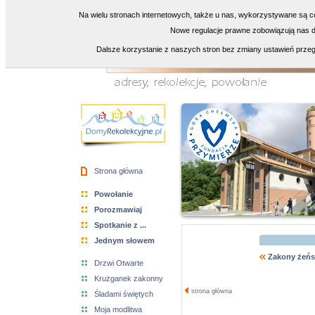
Na wielu stronach internetowych, także u nas, wykorzystywane są co
Nowe regulacje prawne zobowiązują nas do
Dalsze korzystanie z naszych stron bez zmiany ustawień przeg
Strona główna
Powołanie
Porozmawiaj
Spotkanie z ...
Jednym słowem
Zakony żeńs
Drzwi Otwarte
Krużganek zakonny
strona główna
Śladami świętych
Moja modlitwa