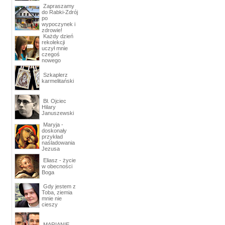
Zapraszamy
do Rabki-Zdrój
po
wypoczynek i
zdrowie!
Każdy dzień
rekolekcji
uczył mnie
czegoś
nowego
Szkaplerz
karmelitański
Bł. Ojciec
Hilary
Januszewski
Maryja -
doskonały
przykład
naśladowania
Jezusa
Eliasz - życie
w obecności
Boga
Gdy jestem z
Toba, ziemia
mnie nie
cieszy
MARIANIE