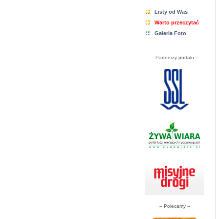
Listy od Was
Warto przeczytać
Galeria Foto
-- Partnerzy portalu --
-- Polecamy --