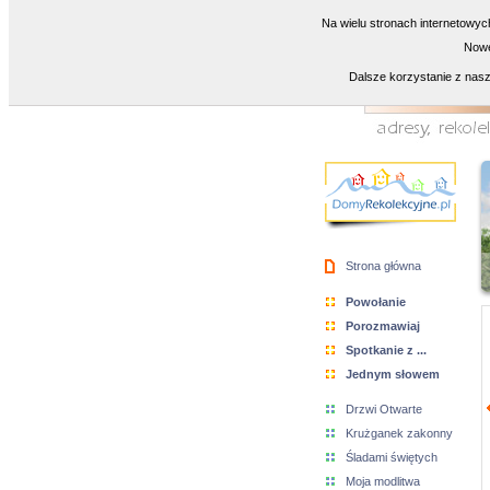
Na wielu stronach internetowyc
Nowe
Dalsze korzystanie z nasz
Strona główna
Powołanie
Porozmawiaj
Spotkanie z ...
Jednym słowem
Drzwi Otwarte
Krużganek zakonny
Śladami świętych
Moja modlitwa