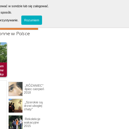
sować w sondzie lub się zalogować.
 sposób.
orzystywanie.
Rozumiem
„RÓŻANIEC”
-lipiec-sierpień
2018
„Szerokie są
drzwi ubogiej
chaty”
Rekolekcje
wakacyjne
2015