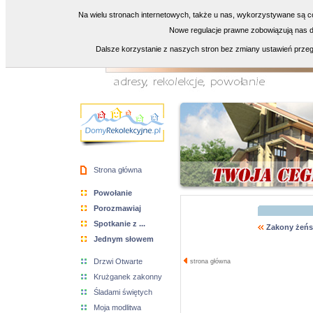
Na wielu stronach internetowych, także u nas, wykorzystywane są co
Nowe regulacje prawne zobowiązują nas do
Dalsze korzystanie z naszych stron bez zmiany ustawień przeg
Strona główna
Powołanie
Porozmawiaj
Spotkanie z ...
Zakony żeńs
Jednym słowem
Drzwi Otwarte
strona główna
Krużganek zakonny
Śladami świętych
Moja modlitwa