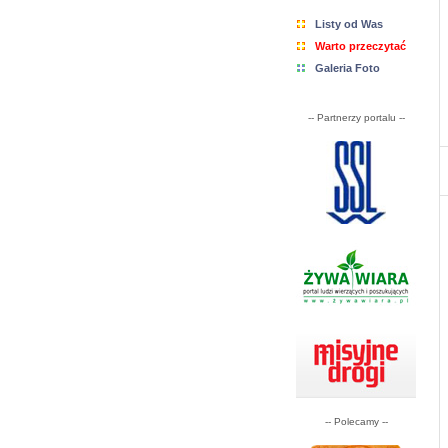
Listy od Was
Warto przeczytać
Galeria Foto
-- Partnerzy portalu --
-- Polecamy --