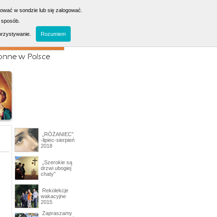
sować w sondzie lub się zalogować.
 sposób.
orzystywanie.
Rozumiem
„RÓŻANIEC”
-lipiec-sierpień
2018
„Szerokie są
drzwi ubogiej
chaty”
Rekolekcje
wakacyjne
2015
Zapraszamy