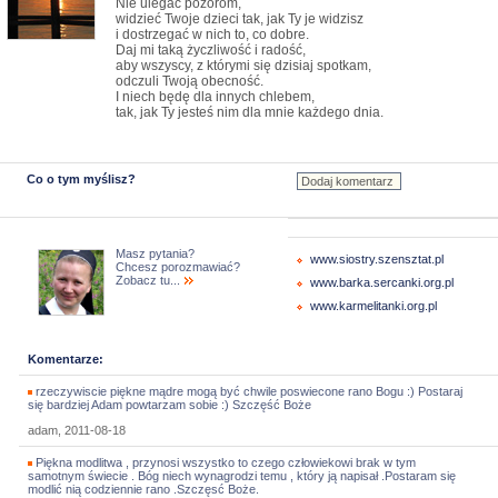
Nie ulegać pozorom,
widzieć Twoje dzieci tak, jak Ty je widzisz
i dostrzegać w nich to, co dobre.
Daj mi taką życzliwość i radość,
aby wszyscy, z którymi się dzisiaj spotkam,
odczuli Twoją obecność.
I niech będę dla innych chlebem,
tak, jak Ty jesteś nim dla mnie każdego dnia.
Co o tym myślisz?
Masz pytania?
www.siostry.szensztat.pl
Chcesz porozmawiać?
Zobacz tu...
www.barka.sercanki.org.pl
www.karmelitanki.org.pl
Komentarze:
rzeczywiscie piękne mądre mogą być chwile poswiecone rano Bogu :) Postaraj
się bardziej Adam powtarzam sobie :) Szczęść Boże
adam, 2011-08-18
Piękna modlitwa , przynosi wszystko to czego człowiekowi brak w tym
samotnym świecie . Bóg niech wynagrodzi temu , który ją napisał .Postaram się
modlić nią codziennie rano .Szczęsć Boże.