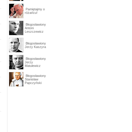
Pamiętajmy o
różańcu!
Błogosławiony
Antoni
Leszczewicz
Błogosławiony
Jerzy Kaszyra
Błogosławiony
Jerzy
Matulewicz
Błogosławiony
Stanisław
Papczyński