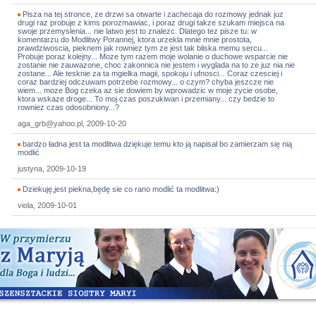
Pisza na tej stronce, ze drzwi sa otwarte i zachecaja do rozmowy jednak juz
drugi raz probuje z kims porozmawiac, i poraz drugi takze szukam miejsca na
swoje przemyslenia... nie latwo jest to znalezc. Dlatego tez pisze tu: w
komentarzu do Modlitwy Porannej, ktora urzekla mnie mnie prostota,
prawdziwoscia, pieknem jak rowniez tym ze jest tak bliska memu sercu...
Probuje poraz kolejny... Moze tym razem moje wolanie o duchowe wsparcie nie
zostanie nie zauwazone, choc zakonnica nie jestem i wyglada na to ze juz nia nie
zostane... Ale tesknie za ta mgielka magii, spokoju i ufnosci... Coraz czesciej i
coraz bardziej odczuwam potrzebe rozmowy... o czym? chyba jeszcze nie
wiem... moze Bog czeka az sie dowiem by wprowadzic w moje zycie osobe,
ktora wskaze droge... To moj czas poszukiwan i przemiany... czy bedzie to
rowniez czas odosobniony...?
aga_grb@yahoo.pl, 2009-10-20
bardzo ładna jest ta modlitwa dziękuje temu kto ją napisał bo zamierzam się nią
modlić
justyna, 2009-10-19
Dziekuję,jest piekna,będę sie co rano modlić ta modlitwa:)
viola, 2009-10-01