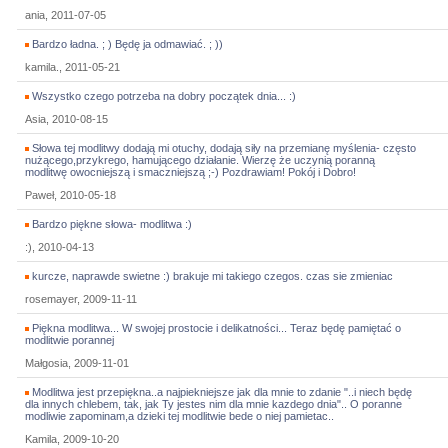
ania, 2011-07-05
Bardzo ładna. ; ) Będę ja odmawiać. ; ))
kamila., 2011-05-21
Wszystko czego potrzeba na dobry początek dnia... :)
Asia, 2010-08-15
Słowa tej modlitwy dodają mi otuchy, dodają siły na przemianę myślenia- często
nużącego,przykrego, hamującego działanie. Wierzę że uczynią poranną
modlitwę owocniejszą i smaczniejszą ;-) Pozdrawiam! Pokój i Dobro!
Paweł, 2010-05-18
Bardzo piękne słowa- modlitwa :)
:), 2010-04-13
kurcze, naprawde swietne :) brakuje mi takiego czegos. czas sie zmieniac
rosemayer, 2009-11-11
Piękna modlitwa... W swojej prostocie i delikatności... Teraz będę pamiętać o
modlitwie porannej
Małgosia, 2009-11-01
Modlitwa jest przepiękna..a najpiekniejsze jak dla mnie to zdanie "..i niech będę
dla innych chlebem, tak, jak Ty jestes nim dla mnie kazdego dnia".. O poranne
modliwie zapominam,a dzieki tej modlitwie bede o niej pamietac..
Kamila, 2009-10-20