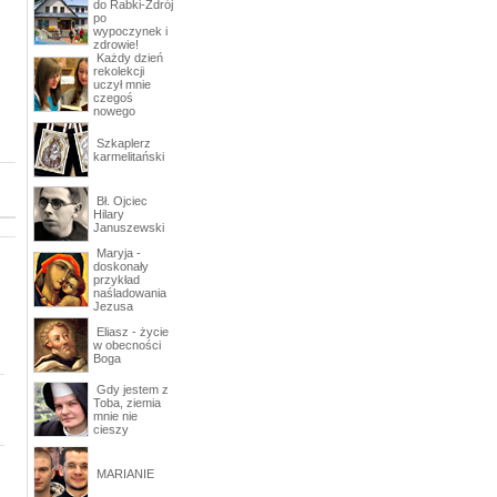
do Rabki-Zdrój
po
wypoczynek i
zdrowie!
Każdy dzień
rekolekcji
uczył mnie
czegoś
nowego
Szkaplerz
karmelitański
Bł. Ojciec
Hilary
Januszewski
Maryja -
doskonały
przykład
naśladowania
Jezusa
Eliasz - życie
w obecności
Boga
Gdy jestem z
Toba, ziemia
mnie nie
cieszy
MARIANIE