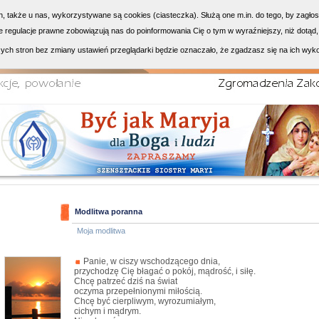
h, także u nas, wykorzystywane są cookies (ciasteczka). Służą one m.in. do tego, by zagło
 regulacje prawne zobowiązują nas do poinformowania Cię o tym w wyraźniejszy, niż dotąd,
ych stron bez zmiany ustawień przeglądarki będzie oznaczało, że zgadzasz się na ich wyk
Modlitwa poranna
Moja modlitwa
Panie, w ciszy wschodzącego dnia,
przychodzę Cię błagać o pokój, mądrość, i siłę.
Chcę patrzeć dziś na świat
oczyma przepełnionymi miłością.
Chcę być cierpliwym, wyrozumiałym,
cichym i mądrym.