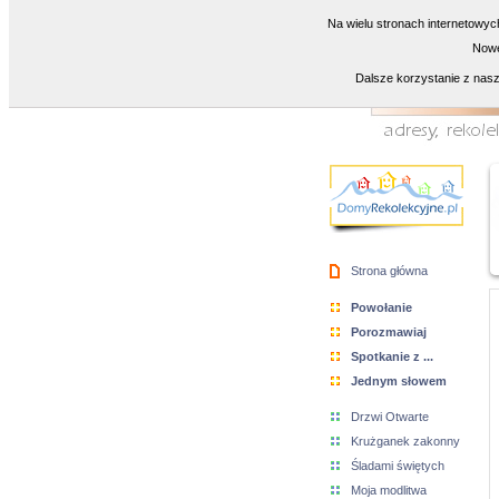
Na wielu stronach internetowyc
Nowe
Dalsze korzystanie z nasz
Strona główna
Powołanie
Porozmawiaj
Spotkanie z ...
Jednym słowem
Drzwi Otwarte
Krużganek zakonny
Śladami świętych
Moja modlitwa