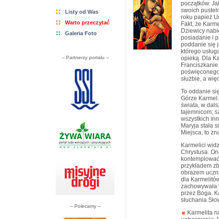
początków. Ja
swoich pustel
Listy od Was
roku papież U
Warto przeczytać
Fakt, że Karm
Dziewicy nabi
Galeria Foto
posiadanie i 
poddanie się j
którego usługa
-- Partnerzy portalu --
opieką. Dla K
Franciszkanie
poświęconego 
służbie, a wię
To oddanie si
Górze Karmel. 
świata, w dals
tajemnicom; s
wszystkich in
Maryja stała 
Miejsca, to zn
Karmelici wid
Chrystusa. On
kontemplować 
przykładem zb
obrazem uczni
dla Karmelitó
zachowywała w
przez Boga. K
słuchania Sło
-- Polecamy --
Karmelita n