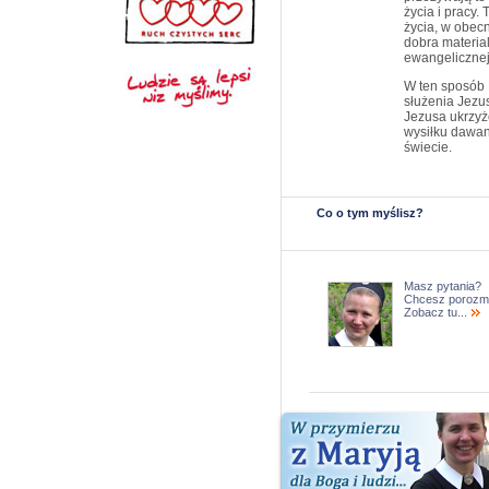
życia i pracy. 
życia, w obec
dobra material
ewangelicznej
W ten sposób 
służenia Jezus
Jezusa ukrzy
wysiłku dawan
świecie.
Co o tym myślisz?
Masz pytania?
Chcesz porozm
Zobacz tu...