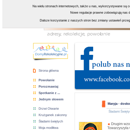
Na wielu stronach internetowych, także u nas, wykorzystywane są co
Nowe regulacje prawne zobowiązują nas do
Dalsze korzystanie z naszych stron bez zmiany ustawień przeg
Strona główna
Powołanie
Porozmawiaj
Spotkanie z ...
Jednym słowem
Maryja - dosk
Drzwi Otwarte
Śladami Święty
Krużganek zakonny
Śladami świętych
Drugim wzor
Moja modlitwa
Towarzyszyła 