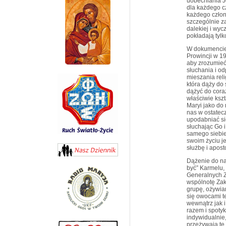
uobecniania Je
dla każdego cz
każdego członk
szczególnie za
dalekiej i wy
pokładają tyl
W dokumencie 
Prowincji w 1
aby zrozumieć
słuchania i o
mieszania rel
która dąży do
dążyć do cora
właściwie kszt
Maryi jako do
nas w ostatec
upodabniać si
słuchając Go i
samego siebie
swoim życiu j
służbę i apost
Dążenie do na
być” Karmelu,
Generalnych Z
wspólnotę Zak
grupę, ożywia
się owocami te
wewnątrz jak 
razem i spoty
indywidualnie,
przeżywają te 