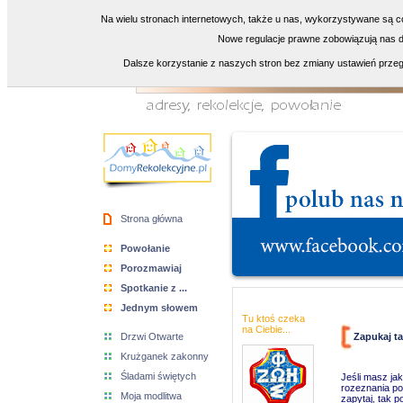
Na wielu stronach internetowych, także u nas, wykorzystywane są co
Nowe regulacje prawne zobowiązują nas do
Dalsze korzystanie z naszych stron bez zmiany ustawień przeg
Strona główna
Powołanie
Porozmawiaj
Spotkanie z ...
Jednym słowem
Tu ktoś czeka
na Ciebie...
Zapukaj ta
Drzwi Otwarte
Krużganek zakonny
Śladami świętych
Jeśli masz jak
rozeznania pow
Moja modlitwa
zapytaj, tak po