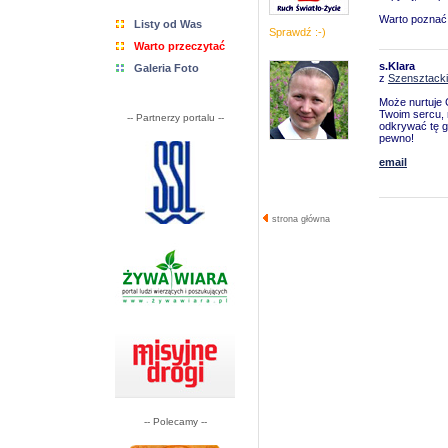
Warto poznać 
Listy od Was
Sprawdź :-)
Warto przeczytać
s.Klara
Galeria Foto
z
Szensztackie
Może nurtuje 
Twoim sercu, n
-- Partnerzy portalu --
odkrywać tę g
pewno!
email
strona główna
-- Polecamy --