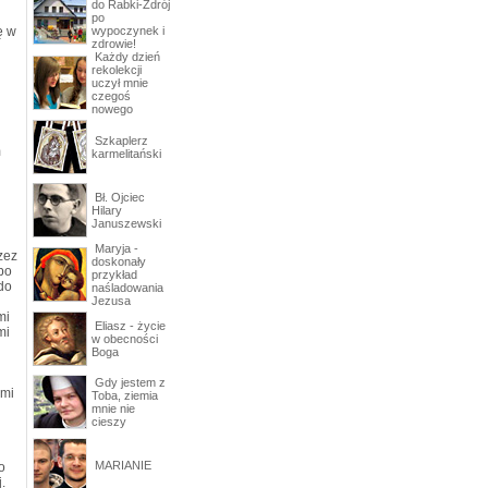
do Rabki-Zdrój
po
ę w
wypoczynek i
zdrowie!
Każdy dzień
rekolekcji
uczył mnie
czegoś
nowego
Szkaplerz
m
karmelitański
Bł. Ojciec
Hilary
Januszewski
Maryja -
zez
doskonały
bo
przykład
do
naśladowania
Jezusa
mi
Eliasz - życie
mi
w obecności
Boga
Gdy jestem z
 mi
Toba, ziemia
mnie nie
cieszy
MARIANIE
o
.