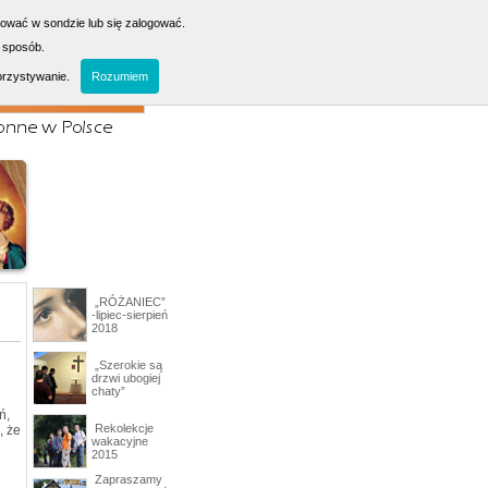
sować w sondzie lub się zalogować.
 sposób.
orzystywanie.
Rozumiem
„RÓŻANIEC”
-lipiec-sierpień
2018
„Szerokie są
drzwi ubogiej
chaty”
ń,
Rekolekcje
, że
wakacyjne
2015
Zapraszamy