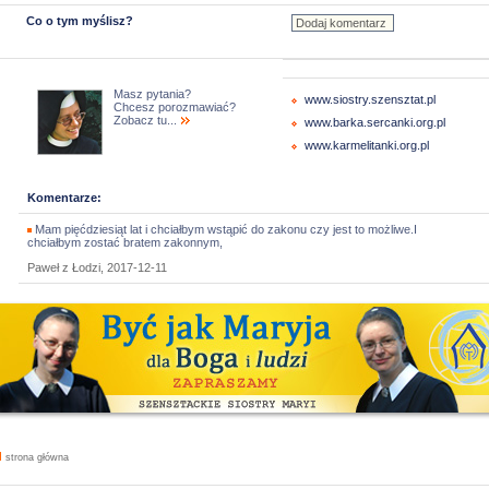
Co o tym myślisz?
Masz pytania?
www.siostry.szensztat.pl
Chcesz porozmawiać?
Zobacz tu...
www.barka.sercanki.org.pl
www.karmelitanki.org.pl
Komentarze:
Mam pięćdziesiąt lat i chciałbym wstąpić do zakonu czy jest to możliwe.I
chciałbym zostać bratem zakonnym,
Paweł z Łodzi, 2017-12-11
strona główna