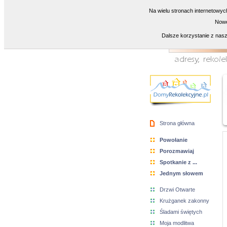
Na wielu stronach internetowyc
Nowe
Dalsze korzystanie z nasz
Strona główna
Powołanie
Porozmawiaj
Spotkanie z ...
Jednym słowem
Drzwi Otwarte
Krużganek zakonny
Śladami świętych
Moja modlitwa