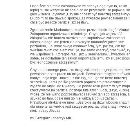
Osobiście dla mnie niesamowite ze strony Boga było to, że im
lepiej mi się wszystko układało co do przyszłości, to pojawiał si
głos w sercu i pytanie: „Czy nie chcesz być bardziej szczęśliwy?
Długo mi to nie dawało spokoju, aż wreszcie powiedziałem że t
chcę być jeszcze bardziej szczęśliwy.
Zgromadzenie Marianów poznałem przez miłość do gór. Akurat
Zakopanem organizowali rekolekcje. Chyba jak większość
chłopaków nie bardzo rozróżniałem kapłaństwo zakonne od
diecezjalnego, ale jeden z pierwszych marianów, jakich tam
poznałem, ujął mnie swoją osobowością, tym, jak żył, kim był.
Właśnie takim chciałem być i ja, tak samo wierzyć, pracować, ż
we wspólnocie. Któregoś razu, już w seminarium, uświadomiłe
sobie, że dokładnie ten zakon odpowiada temu, by służąc Bogu
być jednocześnie szczęśliwym.
Chyba od samego początku drogi zakonnej pragnąłem realizo
powołanie przez pracę na misjach. Powołanie misyjne to równi
kontynuacja tego - może już nie czy, ale - gdzie będę bardziej
szczęśliwy. Zaraz po święceniach poprosiłem przełożonych o
wyjazd do Afryki, do Rwandy. Od ponad roku jestem w tym kraju
rzeczywiście im bardziej poznaję tutejszych ludzi, język, kulturę
widzę, że nie warto poprzestawać i szukać taniego szczęścia, a
szukać go tam, gdzie inni go nie widzą albo już zatracili.
Przysłowie afrykańskie mówi „Szerokie są drzwi ubogiej chaty”,
dla mnie teraz wielkie jest szczęście poznać taką chatę i wejść
niej, niosąc Jezusa.
ks. Grzegorz Leszczyk MIC