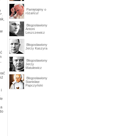
Pamiętajmy o
ę
różańcu!
”.
ak,
Błogosławiony
Antoni
 w
Leszczewicz
Błogosławiony
Jerzy Kaszyra
yć
m
Błogosławiony
,
Jerzy
Matulewicz
wać
eż
Błogosławiony
Stanisław
Papczyński
 i
,
le
 a
 do