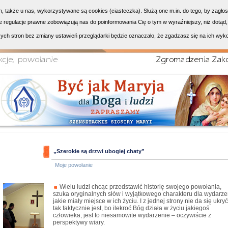
h, także u nas, wykorzystywane są cookies (ciasteczka). Służą one m.in. do tego, by zagło
 regulacje prawne zobowiązują nas do poinformowania Cię o tym w wyraźniejszy, niż dotąd,
ych stron bez zmiany ustawień przeglądarki będzie oznaczało, że zgadzasz się na ich wyk
„Szerokie są drzwi ubogiej chaty”
Moje powołanie
Wielu ludzi chcąc przedstawić historię swojego powołania,
szuka oryginalnych słów i wyjątkowego charakteru dla wydarze
jakie miały miejsce w ich życiu. I z jednej strony nie da się ukryć
tak faktycznie jest, bo ilekroć Bóg działa w życiu jakiegoś
człowieka, jest to niesamowite wydarzenie – oczywiście z
perspektywy wiary.