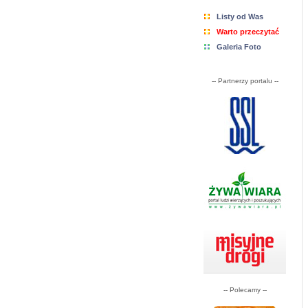
Listy od Was
Warto przeczytać
Galeria Foto
-- Partnerzy portalu --
-- Polecamy --