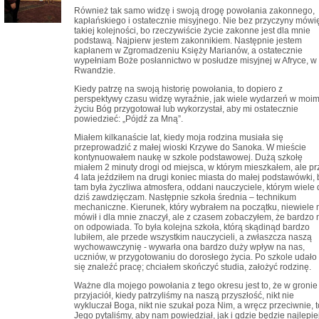
Również tak samo widzę i swoją drogę powołania zakonnego,
kapłańskiego i ostatecznie misyjnego. Nie bez przyczyny mówi
takiej kolejności, bo rzeczywiście życie zakonne jest dla mnie
podstawą. Najpierw jestem zakonnikiem. Następnie jestem
kapłanem w Zgromadzeniu Księży Marianów, a ostatecznie
wypełniam Boże posłannictwo w posłudze misyjnej w Afryce, w
Rwandzie.
Kiedy patrzę na swoją historię powołania, to dopiero z
perspektywy czasu widzę wyraźnie, jak wiele wydarzeń w moi
życiu Bóg przygotował lub wykorzystał, aby mi ostatecznie
powiedzieć: „Pójdź za Mną”.
Miałem kilkanaście lat, kiedy moja rodzina musiała się
przeprowadzić z małej wioski Krzywe do Sanoka. W mieście
kontynuowałem naukę w szkole podstawowej. Dużą szkołę
miałem 2 minuty drogi od miejsca, w którym mieszkałem, ale pr
4 lata jeździłem na drugi koniec miasta do małej podstawówki, 
tam była życzliwa atmosfera, oddani nauczyciele, którym wiele 
dziś zawdzięczam. Następnie szkoła średnia – technikum
mechaniczne. Kierunek, który wybrałem na początku, niewiele 
mówił i dla mnie znaczył, ale z czasem zobaczyłem, że bardzo 
on odpowiada. To była kolejna szkoła, którą skądinąd bardzo
lubiłem, ale przede wszystkim nauczycieli, a zwłaszcza naszą
wychowawczynię - wywarła ona bardzo duży wpływ na nas,
uczniów, w przygotowaniu do dorosłego życia. Po szkole udało
się znaleźć pracę; chciałem skończyć studia, założyć rodzinę.
Ważne dla mojego powołania z tego okresu jest to, że w gronie
przyjaciół, kiedy patrzyliśmy na naszą przyszłość, nikt nie
wykluczał Boga, nikt nie szukał poza Nim, a wręcz przeciwnie, t
Jego pytaliśmy, aby nam powiedział, jak i gdzie będzie najlepiej