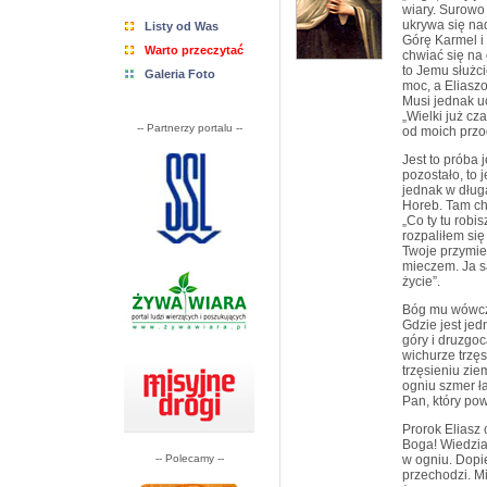
wiary. Surowo 
ukrywa się na
Listy od Was
Górę Karmel i
Warto przeczytać
chwiać się na
to Jemu służci
Galeria Foto
moc, a Eliaszo
Musi jednak uc
„Wielki już cz
-- Partnerzy portalu --
od moich przo
Jest to próba 
pozostało, to 
jednak w dług
Horeb. Tam ch
„Co ty tu robi
rozpaliłem się
Twoje przymier
mieczem. Ja s
życie”.
Bóg mu wówcza
Gdzie jest je
góry i druzgoc
wichurze trzęs
trzęsieniu zie
ogniu szmer ł
Pan, który pow
Prorok Eliasz
Boga! Wiedział
-- Polecamy --
w ogniu. Dopie
przechodzi. M