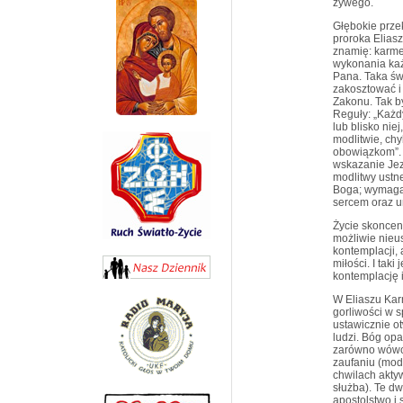
żywego.
Głębokie prze
proroka Elias
znamię: karmel
wykonania każ
Pana. Taka św
zakosztować i 
Zakonu. Tak by
Reguły: „Każd
lub blisko ni
modlitwie, ch
obowiązkom”. 
wskazanie Jezu
modlitwy ustn
Boga; wymaga 
sercem oraz u
Życie skoncen
możliwie nieu
kontemplacji,
miłości. I tak
kontemplację 
W Eliaszu Kar
gorliwości w 
ustawicznie ot
ludzi. Bóg opa
zarówno wówcz
zaufaniu (mod
chwilach akty
służba). Te d
apostolstwo i