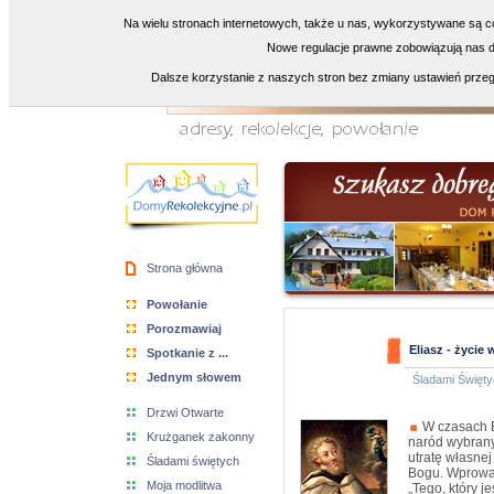
Na wielu stronach internetowych, także u nas, wykorzystywane są co
Nowe regulacje prawne zobowiązują nas do
Dalsze korzystanie z naszych stron bez zmiany ustawień przeg
Strona główna
Powołanie
Porozmawiaj
Eliasz - życie
Spotkanie z ...
Jednym słowem
Śladami Święty
Drzwi Otwarte
W czasach El
Krużganek zakonny
naród wybrany
utratę własne
Śladami świętych
Bogu. Wprowad
Moja modlitwa
„Tego, który j