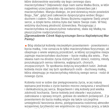
które dobrowolnie wyrzekły się tego cennego daru
macierzyństwa? Odpowiedz daje nam sama Matka Boża, w któr
najpełniej urzeczywistniło się zarówno dziewictwo jak i
macierzyństwo. Maryja dlatego, że jest dziewicą może powiedzi
Bogu „Tak”, gdyż jest całkowicie dyspozycyjna wobec Boga i
duchem i ciałem. Ona dała Słowu Bożemu najpierw Swój umysł 
serce, a dzięki temu zdolna była dać także Swoje ciało. W Niej
widzimy duchową płodność dziewictwa. Rezygnując z
macierzyństwa na płaszczyźnie naturalnej, stała się Matką na
płaszczyźnie nadprzyrodzonej.
(Zgromadzenie Córek Najczystszego Serca Najświętszej Mar
Panny)
Bóg obdarzył kobietę niezwykłym powołaniem - powołaniem 
bycia matką. I nie oznacza to tylko macierzyństwa fizycznego, al
obejmuje o wiele większą przestrzeń, w której szczególne miejs
zajmuje macierzyństwo duchowe – bycie matką dla wielu... Pan
stawia nam na drodze życia różnych ludzi: dzieci, rodziny, młod
poszukujących sensu istnienia, wątpiących, chorych,
zrozpaczonych. Te spotkania dotyczą wszystkich ludzi. Jednak
kobieta może stać się tych spotkanych osób - duchową matką,
która obejmując je macierzyńską miłością swego serca - rodzi d
nowego życia.
Kobieta nosi w sobie dar pielęgnowania życia, w jej naturę
wpisana jest troska o życie bardzo mocno związana z wrażliwoś
i delikatnością jej serca. Bogactwem i siłą kobiety jest wielka
zdolność kochania. Serce kobiety jest otwarte i wyczulone,
zatroskane o sprawy innych, gotowe do wielkich poświęceń. Z je
powołaniem do bycia matką wiąże się także szczególna
umiejętność tworzenia domu, pielęgnowania rodzinnej atmosfer
wzajemnej życzliwości we wspólnocie czy miejscu pracy, a takż