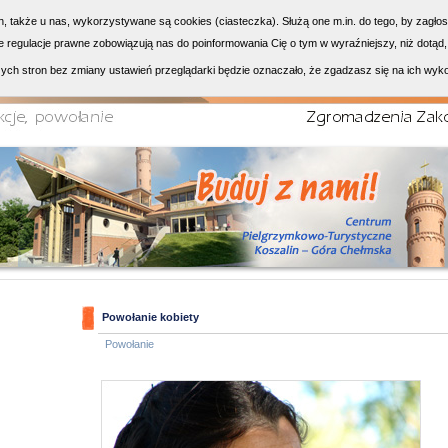
h, także u nas, wykorzystywane są cookies (ciasteczka). Służą one m.in. do tego, by zagło
 regulacje prawne zobowiązują nas do poinformowania Cię o tym w wyraźniejszy, niż dotąd,
ych stron bez zmiany ustawień przeglądarki będzie oznaczało, że zgadzasz się na ich wyk
Powołanie kobiety
Powołanie