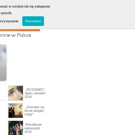
sować w sondzie lub się zalogować.
 sposób.
orzystywanie.
Rozumiem
„RÓŻANIEC”
-lipiec-sierpień
2018
„Szerokie są
drzwi ubogiej
chaty”
Rekolekcje
wakacyjne
2015