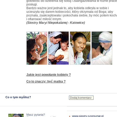
gotowość do dzielenia się sobą i zaangażowania w różne prace
posługi.
Bardzo ważne jest jednak to, aby kobieta odkryła w sobie i
ucieszyła się darem kobiecości, który otrzymała od Boga; aby
poznała, zaakceptowała i pokochała siebie, by móc potem koch
i ofiarować miłość innym.
(Siostry Maryi Niepokalanej - Katowice)
Jakie jest powołanie kobiety ?
Co to znaczy: być matką ?
Co o tym myślisz?
Masz pytania?
www.siostry.szensztat.pl