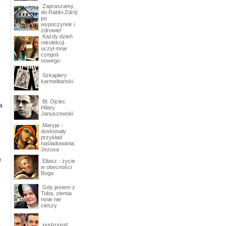
Zapraszamy
do Rabki-Zdrój
po
wypoczynek i
zdrowie!
Każdy dzień
rekolekcji
uczył mnie
czegoś
nowego
Szkaplerz
karmelitański
Bł. Ojciec
a
Hilary
Januszewski
Maryja -
doskonały
przykład
naśladowania
Jezusa
e
Eliasz - życie
w obecności
Boga
Gdy jestem z
Toba, ziemia
mnie nie
cieszy
,
MARIANIE