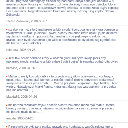
dzieci. Bóg Wszechmogący zlitowal się nad nami i moja żona jest obecnie w 4
miesiącu ciąży. Proszę o modlitwę o zdrowie dla żony i naszego dziecka, ktore
ona nosi pod sercem , o prawidlowy rozwój dziecka , o donoszenie ciąży i opiekę
Bożą nad nimi i blogoslawieństwo Boże nad naszą rodziną. Bóg zaplać Stefan
Żóltowski
Stefan Żóltowski, 2008-05-07
s.zakonna może być matką-nie ta która rodzi i porzuca lecz tą która pomaga w
wychowaniu i ukazuje dziecku świat, siostry zakonne które opiekują sie dziećmi ,
są dla nich matkami....poprostu być matką to coś pięknego to miłość bez
granic,,,lecz bycie zakonnic,ą to wielkie pow3ołanie do dzielenia się tą miłościoa
dla bliżnich, wszustkich:)....
roksana, 2008-04-28
Jest taki obraz pelikana który w obliczu głodu rozrywa swoją pierś aby
nakarmić młode, matka to ta która daje życie i potrafi je również oddać-ofiarować
karolina, 2008-04-26
Matka to nie tylko rodzicielka - to przede wszystkim opiekunka... Kochająca
opiekunka... Można dać komuś ta miłość, podać dłoń w potrzebie i podarować
swój uśmiech w czyimś smutku... Można przytulić i wspierać... być Matką... brać
wzór z Najświętszej Maryi Panny, która jest Matką nas wszystkich - a przecież
nas nie urodziła... :)
Magda89, 2008-04-24
nie bardzo rozumiem w jaki sposób siostra zakonna może być matką. matka
kojarzy mi się z macierzyństwem i rodzicielstwem a siostra zakonna przecież
nie bedzie miała dzieci... ?
magda, 2008-04-23
Rzeczywiście była taka matka, prawdziwa, kochająca, współczująca, która