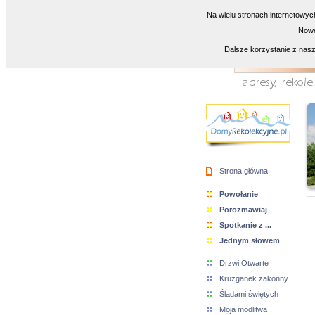
Na wielu stronach internetowyc
Nowe
Dalsze korzystanie z nasz
Strona główna
Powołanie
Porozmawiaj
Spotkanie z ...
Jednym słowem
Drzwi Otwarte
Krużganek zakonny
Śladami świętych
Moja modlitwa