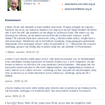
Chcesz porozmawiać?
Zobacz tu...
www.barka.sercanki.org.pl
www.karmelitanki.org.pl
Komentarze:
Mam 16 lat, tak niewiele a mam wielkie marzenia. Pragnę wstąpić do zakonu...
Narazie się uczę, po maturze dopiero coś więcej w tej spr będę działać! W domu
nikt o tym nie wie, ale powiem za nie dlugo ks proboszczowi. Nie wiem czy się
dostanę do zakonu, ja nie widze przeszkód ale trzeba mieć mature- a jeśli
obleje? W zakonie byla bym nareszcie sobą ;) Bardzo lubie dzieci, mogła bym z
nimi pracowac. Wybieram się to technikum żywienia, moją pasją jest gotowanie...
Naprawde chce pomagać innym- tylko mi pozwólCie :)) ---Marzenia sie czasem
spełniają, gorąco się modlę aby to jedno moje tez się spelnilo =] Pozdrawiam :
:) Witam- anonim, 2010-07-10
wiem o tym bardzo wiele gdyz przez cale dotychczasowe zyc ie niewidziałam
oraz niemialam swojej mamy.jest mi bardzo trudno zyc z tym i pogodzic sie.ąle
trwam w wierze ze wkrótce sie znią spotkam i porozmawiam . dlacaego tak sie
wszystko potoczylo.jest to dla mnie najwazniejsze. idą najpiękniejsze swieta w
roku. wierze w to calym sercem. i dziekuję za dar zyia jaki od niej dostalam zeby
móc ja wkoncu p w moim doroslym życiu zobaczyc. dziekuję. ąnna lat 26 z
lublina.
annna , 2009-11-25
bycie matką ma sens tylko wtedy gdy dziecko wie ze jestes je go matką kocha
cię irozumie. pomaga ci w trudnościach. iwe wszystkich trudach zycowych.
anna, 2009-11-25
Szczęść Boże, Mam 40 lat ,moja żona 38 lat, przez lata nie mogliśmy mieć