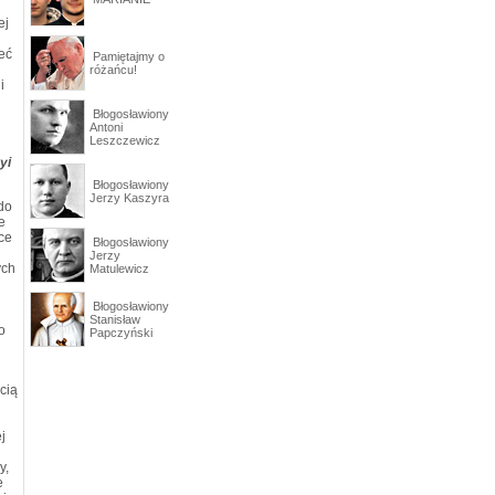
ej
eć
Pamiętajmy o
różańcu!
i
Błogosławiony
Antoni
Leszczewicz
yi
Błogosławiony
Jerzy Kaszyra
do
e
ce
Błogosławiony
Jerzy
ych
Matulewicz
Błogosławiony
Stanisław
o
Papczyński
cią
j
y,
e