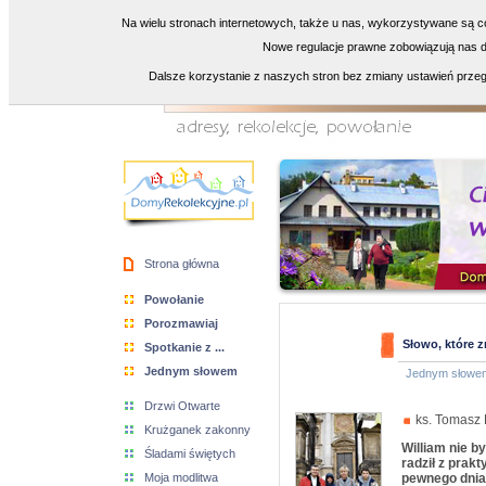
Na wielu stronach internetowych, także u nas, wykorzystywane są co
Nowe regulacje prawne zobowiązują nas do
Dalsze korzystanie z naszych stron bez zmiany ustawień przeg
Strona główna
Powołanie
Porozmawiaj
Słowo, które 
Spotkanie z ...
Jednym słowem
Jednym słowe
Drzwi Otwarte
ks. Tomasz B
Krużganek zakonny
William nie b
Śladami świętych
radził z prak
Moja modlitwa
pewnego dnia 