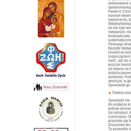
ambasadora sw
sprawowanego
Pawła II. Choc
wzywał otwar
nawrócenia, t
Watykańskiego
że nie żyje w
ciekawsze, rów
doświadczała 
systematyczni
Pewnego dnia 
Bazyliki Watyk
chodził do koś
rozpoczęciem 
myśl: „Idź do
jeszcze bardzi
od dawna za t
dotychczasowe
sumienia. Pod
skończył, w g
Spowiadał go 
Totalna zmi
Spowiedź nie 
do podjęcia ko
jednak zamiar
Go odnalazł. W
rozeznania. O
przyśniła się 
Zrozumieli ten
To pozwoliło 