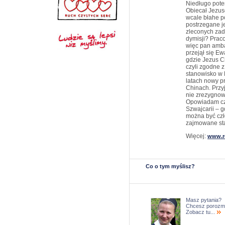
Niedługo pote
Obiecał Jezuso
wcale błahe p
postrzegane je
zleconych zada
dymisji? Prac
więc pan amba
przejął się E
gdzie Jezus Ch
czyli zgodne 
stanowisko w 
latach nowy p
Chinach. Przyj
nie zrezygnow
Opowiadam cz
Szwajcarii – 
można być cz
zajmowane sta
Więcej:
www.r
Co o tym myślisz?
Masz pytania?
Chcesz porozm
Zobacz tu...