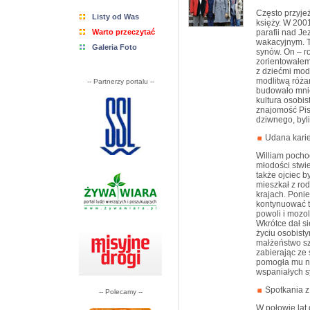
Często przyje
Listy od Was
księży. W 200
Warto przeczytać
parafii nad J
wakacyjnym. T
Galeria Foto
synów. On – r
zorientowałem
z dziećmi mod
modlitwą róża
-- Partnerzy portalu --
budowało mnie
kultura osobis
znajomość Pis
dziwnego, byli
Udana kari
William pochod
młodości stwie
także ojciec b
mieszkał z ro
krajach. Poni
kontynuować t
powoli i mozol
Wkrótce dał si
życiu osobist
małżeństwo sz
zabierając ze
pomogła mu na
wspaniałych s
Spotkania z
-- Polecamy --
W połowie lat