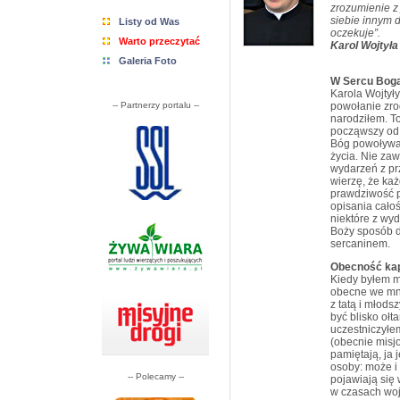
zrozumienie z 
siebie innym d
Listy od Was
oczekuje”.
Warto przeczytać
Karol Wojtyła
Galeria Foto
W Sercu Bog
Karola Wojtył
-- Partnerzy portalu --
powołanie zro
narodziłem. To
począwszy od 
Bóg powoływa
życia. Nie za
wydarzeń z prz
wierzę, że ka
prawdziwość p
opisania cało
niektóre z wyd
Boży sposób d
sercaninem.
Obecność ka
Kiedy byłem m
obecne we mni
z tatą i młod
być blisko ołt
uczestniczyłe
(obecnie misj
pamiętają, ja
osoby: może i
-- Polecamy --
pojawiają się
w czasach woj