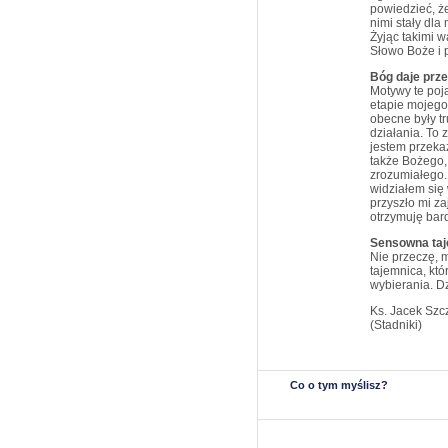
powiedzieć, że 
nimi stały dl
Żyjąc takimi 
Słowo Boże i 
Bóg daje prze
Motywy te poj
etapie mojego 
obecne były t
działania. To 
jestem przeka
także Bożego,
zrozumiałego.
widziałem się 
przyszło mi za
otrzymuję bar
Sensowna ta
Nie przeczę, m
tajemnica, któ
wybierania. Dz
Ks. Jacek Szc
(Stadniki)
Co o tym myślisz?