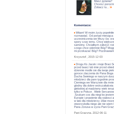
Masz pytania?
Chcesz porozm
Zobacz tu...
Komentarze:
Witam! W moim życiu popełniłe
rozmawiać. Od ponad miesiąca 
uczestniczenia we Mszy św. ora
spory czas temu. Chcę większeg
samotny. Chciałbym założyć rodz
czego chce odemnie Bóg? Mogę 
mi przekazać Bóg? Pozdrawiam
Krzysztof , 2015-12-03
Drogu Ks Jacek i moje Braci 
przed twarz lub imie przed obi
dziennie modle sie dla twoje pie
goroce zlaczenia do Pana Boga i
Ducha Swietego w naszym dusze 
mlodzierz dla pare tygodnie pro
Ciemiega we Warszwie dla mnie d
glodny dla dobre wskszaltalceia i
glebokiej al madziwny wiek teraz 
tylko w Polsce . Wiele Sercano
.Szukam cos dla niegi bo jestem
Europie i prawienie dla stalosci 
w lato dla mlodzierzy 16lat moz
otworzylodla niego ale nie wiem
Pana Jzeusa w zyciu Pani Graz
Pani Grazyna, 2012-06-11