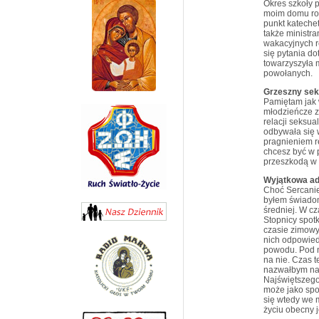
Okres szkoły 
moim domu rod
punkt kateche
także ministr
wakacyjnych re
się pytania d
towarzyszyła 
powołanych.
Grzeszny se
Pamiętam jak 
młodzieńcze z
relacji seksu
odbywała się 
pragnieniem re
chcesz być w p
przeszkodą w 
Wyjątkowa ad
Choć Sercanie
byłem świadom 
średniej. W c
Stopnicy spot
czasie zimowy
nich odpowied
powodu. Pod n
na nie. Czas t
nazwałbym naw
Najświętszego
może jako spo
się wtedy we 
życiu obecny j