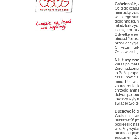
Gościnność, 
Od tego czasu 
nimi połączon
własnego sumi
gościnności, 
młodzieńczych
Pamiętam takż
Sylwetkę wewn
ufności Jezus
przed decyzją
Chrystus nigdy
On zawsze będ
Nie łatwy cza
Zaraz po matu
Zgromadzenia,
to Boża propo
czasu nowicjat
mnie. Pojawiał
zauroczenia, k
chrześcijanin 
dotyczące teg
towarzyszyły 
świadectwo te
Duchowość d
Wiele raz utw
duchowość jes
podkreślić na
w każdy wydar
ofiarności jak
egoizmem. Źró