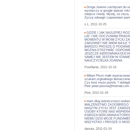
Droga Joanno zachęcam do odpr
wystarczy w google wpisać rekoe
miejsce i kiedy. Myslę, że ci
Życzę odwagii i zapewniam pami
s.L, 2011-10-25
GDZIE I JAK NAJLEPIEJ RO
LAT I NIE ODCZUWAM PRAGN
MOMENTU W MOIM ŻYCIU ZA
ZAKONNE? NIE WIEM NA ILE 
BARDZO PROSZĘ O PODANIE
MOŻNA OTRZYMAĆ ODPOWIE
JESZCZE KIEROWNIKA DUCH
SAMEJ NIE JESTEM W STANIE
NAUCZYCIELKA JOANNA
Pow0łanie, 2011-10-16
Witam Pisze małe wypracowanie
szukam orginalnego tłumaczania
Czy ktoś może pomóc ? dokłądni
Piotr peter.pesma@hotmail.co
Piotr, 2011-01-26
mam dlug wdziecznosci wo
MALZENSTWO ZA DOBREGO M
NASZYM ZYCIU JEST ZAWSZE
OSOBY KTORE NAS WSPIERA
KSIEDZA SERCANINA KTOREG
NIEMU DZIS MOJE FUNDAMENT
WSZYSTKO I PROSZE O MOD
danuta, 2011-01-24