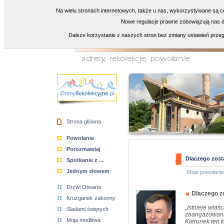
Na wielu stronach internetowych, także u nas, wykorzystywane są co
Nowe regulacje prawne zobowiązują nas do
Dalsze korzystanie z naszych stron bez zmiany ustawień przeg
Strona główna
Powołanie
Porozmawiaj
Dlaczego zost
Spotkanie z ...
Jednym słowem
Moje powołanie
Drzwi Otwarte
Dlaczego z
Krużganek zakonny
„Istnieje właś
Śladami świętych
zaangażowanie
Moja modlitwa
Kierunek ten 