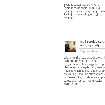
Życie jest szansą, schwyć ją,
Życie jest radością, próbuj ją,
Życie jest snem, uczyń je prawdą
Życie jest tajemnicą, odkryj ją,
Życie jest ...
„Szerokie są d
ubogiej chaty”
Moje powołanie
Wielu ludzi chcąc przedstawić hi
swojego powołania, szuka
oryginalnych słów i wyjątkoweg
charakteru dla wydarzeń, jakie m
miejsce w ich życiu. I z jednej st
nie da się ukryć, że tak faktycznie
bo ilekroć Bóg działa w życiu ja
człowieka, jest to niesamowite
wydarzenie ...