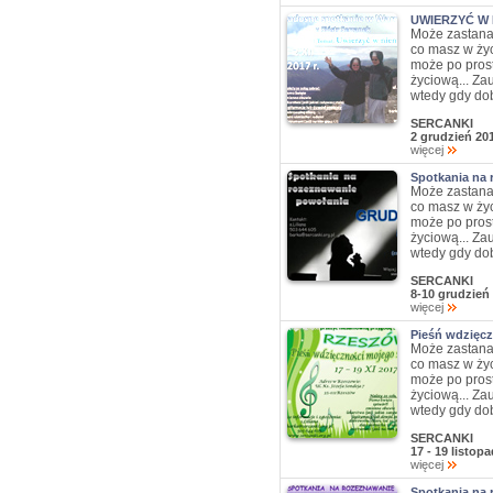
UWIERZYĆ W 
Może zastana
co masz w życ
może po prost
życiową... Za
wtedy gdy dob
SERCANKI
2 grudzień 20
więcej
Spotkania na 
Może zastana
co masz w życ
może po prost
życiową... Za
wtedy gdy dob
SERCANKI
8-10 grudzień
więcej
Pieśń wdzięcz
Może zastana
co masz w życ
może po prost
życiową... Za
wtedy gdy dob
SERCANKI
17 - 19 listop
więcej
Spotkania na 