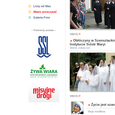
Listy od Was
Warto przeczytać
Galeria Foto
-- Partnerzy portalu --
więcej
Obłóczyny w Szensztacki
Instytucie Sióstr Maryi
Warto zobaczyć
więcej
Życie jest szan
Moja modlitwa