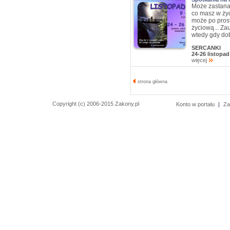
Może zastana
co masz w życ
może po prost
życiową... Za
wtedy gdy dob
SERCANKI
24-26 listopa
więcej
strona główna
Copyright (c) 2006-2015 Zakony.pl
Konto w portalu
|
Za