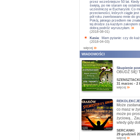
przez wcześniejsze 50 lat. Kie
świętą, po nie staram się ostat
uczestniczę w Eucharystii. Co 
przeciwności, których ciągle jest
pół roku zwerbowano mnie do gru
Pokój, jakiego przedtem nie znał
tej drodze za każdym zakrętem szl
dobrą podróż wyruszyłam.
(2018-08-01)
Kasia
: Mam pytanie: czy do każ
(2018-04-03)
więcej
WIADOMOŚCI
Skupienie pow
OBUDŹ SIĘ! T
SZENSZTACKI
31 marzec - 2
więcej
REKOLEKCJE
Może zastana
co masz w życ
może po prost
życiową... Za
wtedy gdy dob
SERCANKI
29 grudzień 2
więcej