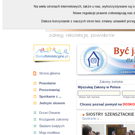
Na wielu stronach internetowych, także u nas, wykorzystywane są co
Nowe regulacje prawne zobowiązują nas do
Dalsze korzystanie z naszych stron bez zmiany ustawień przeg
Strona główna
Zakony żeńskie
Powołanie
Wyszukaj Zakony w Polsce
Porozmawiaj
Spotkanie z ...
słowo lub nazwa
miejscow
Jednym słowem
Chcesz poznać pomysł na
DOSKO
Drzwi Otwarte
SIOSTRY SZENSZTACKIE
Spotkanie z ...
Krużganek zakonny
Śladami świętych
Moja modlitwa