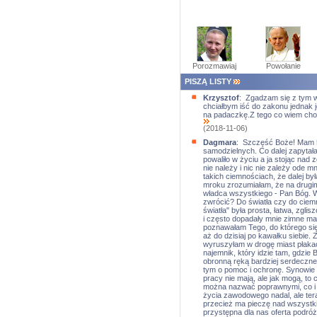
Porozmawiaj
Powołanie
PISZĄ LISTY
Krzysztof
: Zgadzam się z tym w
chciałbym iść do zakonu jednak 
na padaczkę.Z tego co wiem chor
(2018-11-06)
Dagmara
: Szczęść Boże! Mam 52
samodzielnych. Co dalej zapytała
powaliło w życiu a ja stojąc nad
nie należy i nic nie zależy ode m
takich ciemnościach, że dalej był
mroku zrozumiałam, że na drugim b
władca wszystkiego - Pan Bóg. Wi
zwrócić? Do światła czy do ciem
światła" była prosta, łatwa, zgli
i często dopadały mnie zimne m
poznawałam Tego, do którego się
aż do dzisiaj po kawałku siebie. 
wyruszyłam w drogę miast płakać 
najemnik, który idzie tam, gdzie
obronną ręką bardziej serdeczne
tym o pomoc i ochronę. Synowie s
pracy nie mają, ale jak mogą, to 
można nazwać poprawnymi, co i t
życia zawodowego nadal, ale teraz
przecież ma pieczę nad wszystki
przystępna dla nas oferta podróży