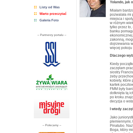
Yolando, jak 
Listy od Was
Miałam bardzo
Warto przeczytać
pozwalała mi 
miejsca i spot
Galeria Foto
w różnym wieku
tylko przez to
banku pomagał
-- Partnerzy portalu --
ekonomicznej, 
zakonną, mogł
dojrzewania w
więcej pokoju 
Dlaczego wyb
Kiedy począt
zaczęłam prac
siostry Franci
żeby przechow
kobiety, które
kartek pocztow
FMM były bard
dotknięta tą ic
po kroku znaj
decyzja o wst
I wtedy zaczę
Jako junioryst
plemiennymi, 
-- Polecamy --
Pinatubo. Nazy
Boga, który m