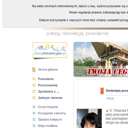
Na wielu stronach internetowych, także u nas, wykorzystywane są co
Nowe regulacje prawne zobowiązują nas do
Dalsze korzystanie z naszych stron bez zmiany ustawień przeg
Strona główna
Powołanie
Porozmawiaj
Dotknięta pros
Spotkanie z ...
Jednym słowem
Misje
Drzwi Otwarte
S. Yolanda M
Krużganek zakonny
jako pracowni
dać pieniądze.
Śladami świętych
misja na ukra
Moja modlitwa