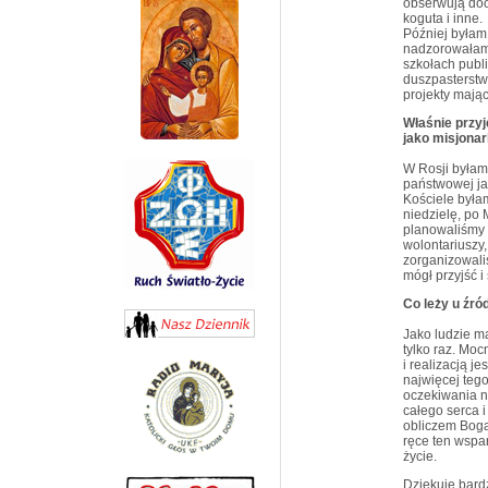
obserwują dook
koguta i inne.
Później byłam
nadzorowałam
szkołach publ
duszpasterstwe
projekty mają
Właśnie przyj
jako misjonar
W Rosji byłam
państwowej ja
Kościele była
niedzielę, po
planowaliśmy
wolontariuszy
zorganizowali
mógł przyjść i 
Co leży u źró
Jako ludzie ma
tylko raz. Mo
i realizacją je
najwięcej tego
oczekiwania na
całego serca i
obliczem Boga
ręce ten wspa
życie.
Dziękuję bard