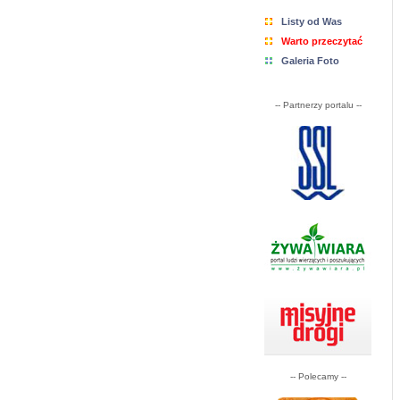
Listy od Was
Warto przeczytać
Galeria Foto
-- Partnerzy portalu --
-- Polecamy --