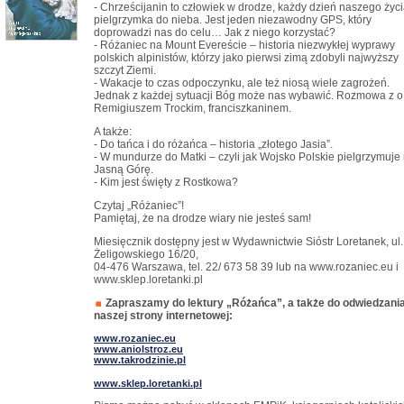
- Chrześcijanin to człowiek w drodze, każdy dzień naszego życi
pielgrzymka do nieba. Jest jeden niezawodny GPS, który
doprowadzi nas do celu… Jak z niego korzystać?
- Różaniec na Mount Evereście – historia niezwykłej wyprawy
polskich alpinistów, którzy jako pierwsi zimą zdobyli najwyższy
szczyt Ziemi.
- Wakacje to czas odpoczynku, ale też niosą wiele zagrożeń.
Jednak z każdej sytuacji Bóg może nas wybawić. Rozmowa z o
Remigiuszem Trockim, franciszkaninem.
A także:
- Do tańca i do różańca – historia „złotego Jasia”.
- W mundurze do Matki – czyli jak Wojsko Polskie pielgrzymuje
Jasną Górę.
- Kim jest święty z Rostkowa?
Czytaj „Różaniec”!
Pamiętaj, że na drodze wiary nie jesteś sam!
Miesięcznik dostępny jest w Wydawnictwie Sióstr Loretanek, ul.
Żeligowskiego 16/20,
04-476 Warszawa, tel. 22/ 673 58 39 lub na www.rozaniec.eu i
www.sklep.loretanki.pl
Zapraszamy do lektury „Różańca”, a także do odwiedzani
naszej strony internetowej:
www.rozaniec.eu
www.aniolstroz.eu
www.takrodzinie.pl
www.sklep.loretanki.pl