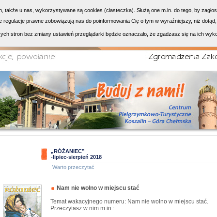
h, także u nas, wykorzystywane są cookies (ciasteczka). Służą one m.in. do tego, by zagło
 regulacje prawne zobowiązują nas do poinformowania Cię o tym w wyraźniejszy, niż dotąd,
ych stron bez zmiany ustawień przeglądarki będzie oznaczało, że zgadzasz się na ich wyk
„RÓŻANIEC”
-lipiec-sierpień 2018
Warto przeczytać
Nam nie wolno w miejscu stać
Temat wakacyjnego numeru: Nam nie wolno w miejscu stać.
Przeczytasz w nim m.in.: