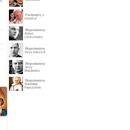
h,
Pamiętajmy o
różańcu!
Błogosławiony
Antoni
Leszczewicz
Błogosławiony
Jerzy Kaszyra
Błogosławiony
Jerzy
Matulewicz
Błogosławiony
Stanisław
Papczyński