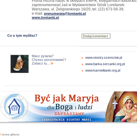
Pisma można nabyć w sklepach EMPiK, księgarniach katolickic
zaprenumerować zaś w Wydawnictwie Sióstr Loretanek:
Warszawa, ul. Żeligowskiego 16/20; tel. (22) 673-58-39;
e-mail:
prenumerata@loretanki.pl
www.loretanki.pl
Co o tym myślisz?
Masz pytania?
www.siostry.szensztat.pl
Chcesz porozmawiać?
Zobacz tu...
www.barka.sercanki.org.pl
www.karmelitanki.org.pl
strona główna