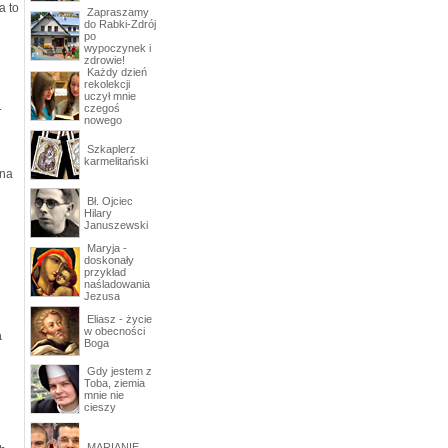
a to
Zapraszamy
do Rabki-Zdrój
po
wypoczynek i
zdrowie!
Każdy dzień
rekolekcji
uczył mnie
.
czegoś
nowego
Szkaplerz
karmelitański
 na
Bł. Ojciec
Hilary
Januszewski
Maryja -
doskonały
przykład
naśladowania
Jezusa
Eliasz - życie
w obecności
a
Boga
Gdy jestem z
Toba, ziemia
mnie nie
cieszy
MARIANIE