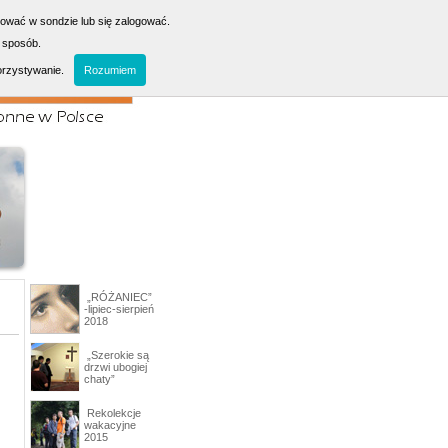
sować w sondzie lub się zalogować.
 sposób.
orzystywanie.
Rozumiem
„RÓŻANIEC”
-lipiec-sierpień
2018
„Szerokie są
drzwi ubogiej
chaty”
Rekolekcje
wakacyjne
2015