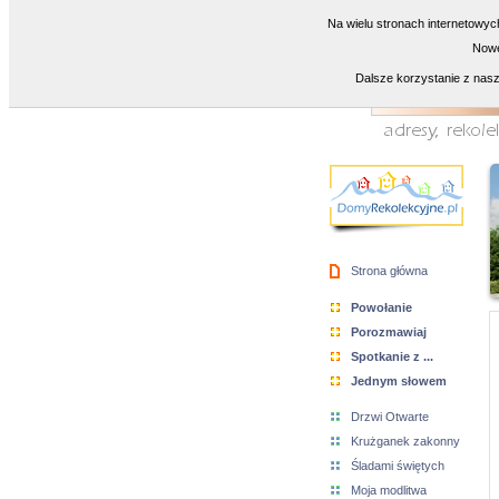
Na wielu stronach internetowyc
Nowe
Dalsze korzystanie z nasz
Strona główna
Powołanie
Porozmawiaj
Spotkanie z ...
Jednym słowem
Drzwi Otwarte
Krużganek zakonny
Śladami świętych
Moja modlitwa