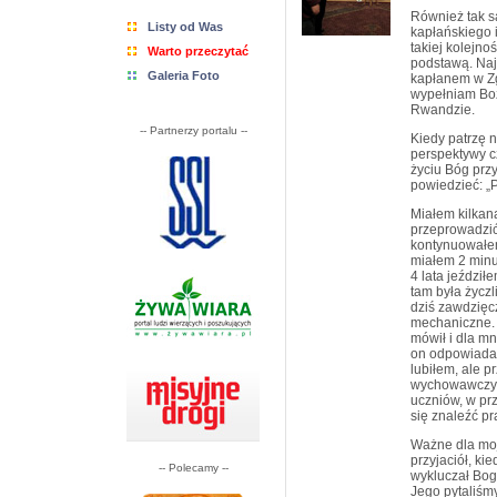
Również tak s
Listy od Was
kapłańskiego 
takiej kolejno
Warto przeczytać
podstawą. Naj
Galeria Foto
kapłanem w Zg
wypełniam Boż
Rwandzie.
-- Partnerzy portalu --
Kiedy patrzę n
perspektywy c
życiu Bóg przy
powiedzieć: „
Miałem kilkana
przeprowadzić
kontynuowałe
miałem 2 minu
4 lata jeździł
tam była życzl
dziś zawdzięc
mechaniczne. 
mówił i dla m
on odpowiada.
lubiłem, ale p
wychowawczyni
uczniów, w pr
się znaleźć pr
Ważne dla moj
przyjaciół, ki
-- Polecamy --
wykluczał Boga
Jego pytaliśmy