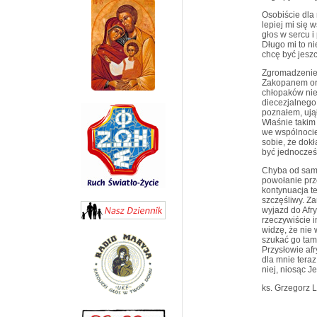
Osobiście dla 
lepiej mi się 
głos w sercu i
Długo mi to n
chcę być jeszc
Zgromadzenie 
Zakopanem org
chłopaków nie
diecezjalnego
poznałem, ujął
Właśnie takim 
we wspólnocie
sobie, że dok
być jednocześ
Chyba od same
powołanie prz
kontynuacja te
szczęśliwy. Z
wyjazd do Afry
rzeczywiście i
widzę, że nie 
szukać go tam,
Przysłowie afr
dla mnie teraz
niej, niosąc J
ks. Grzegorz 