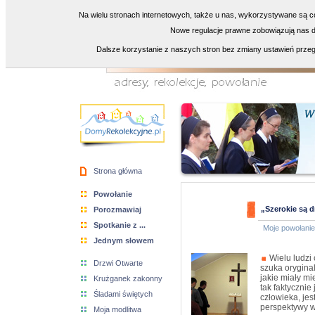
Na wielu stronach internetowych, także u nas, wykorzystywane są co
Nowe regulacje prawne zobowiązują nas do
Dalsze korzystanie z naszych stron bez zmiany ustawień przeg
Strona główna
Powołanie
„Szerokie są d
Porozmawiaj
Spotkanie z ...
Moje powołanie
Jednym słowem
Wielu ludzi 
Drzwi Otwarte
szuka orygina
jakie miały mie
Krużganek zakonny
tak faktycznie
Śladami świętych
człowieka, jes
perspektywy w
Moja modlitwa