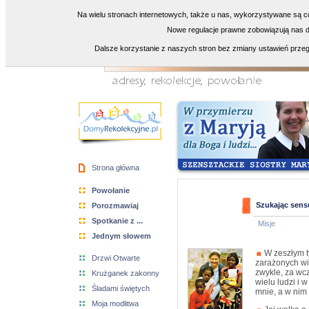
Na wielu stronach internetowych, także u nas, wykorzystywane są co
Nowe regulacje prawne zobowiązują nas do
Dalsze korzystanie z naszych stron bez zmiany ustawień przeg
Strona główna
Powołanie
Szukając sens
Porozmawiaj
Spotkanie z ...
Misje
Jednym słowem
W zeszłym t
Drzwi Otwarte
zarażonych wir
zwykle, za wc
Krużganek zakonny
wielu ludzi i 
Śladami świętych
mnie, a w nim
Moja modlitwa