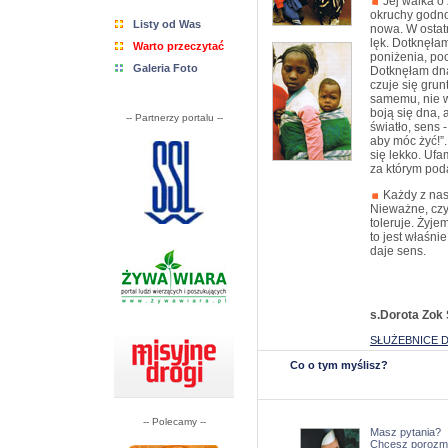
Jej walka o 
okruchy godnoś
Listy od Was
nowa. W ostatn
lęk. Dotknęła
Warto przeczytać
poniżenia, po
Galeria Foto
Dotknęłam dna 
czuje się grunt
samemu, nie wi
boją się dna, 
-- Partnerzy portalu --
światło, sens -
aby móc żyć!”.
się lekko. Ufa
za którym pod
Każdy z nas
Nieważne, czy 
toleruje. Żyje
to jest właśni
daje sens.
s.Dorota Zok
SŁUŻEBNICE D
Co o tym myślisz?
-- Polecamy --
Masz pytania?
Chcesz porozm