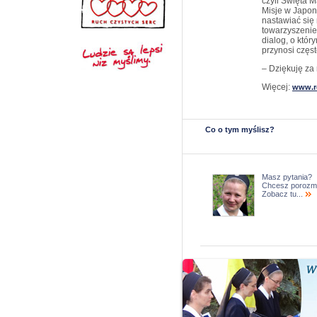
czyli Święta M
Misje w Japon
nastawiać się
towarzyszenie
dialog, o któr
przynosi częst
– Dziękuję za
Więcej:
www.r
Co o tym myślisz?
Masz pytania?
Chcesz porozm
Zobacz tu...