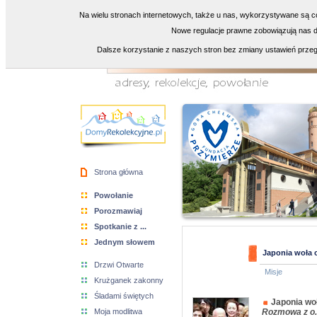
Na wielu stronach internetowych, także u nas, wykorzystywane są co
Nowe regulacje prawne zobowiązują nas do
Dalsze korzystanie z naszych stron bez zmiany ustawień przeg
Strona główna
Powołanie
Porozmawiaj
Spotkanie z ...
Jednym słowem
Japonia woła 
Drzwi Otwarte
Misje
Krużganek zakonny
Śladami świętych
Japonia woł
Moja modlitwa
Rozmowa z o.