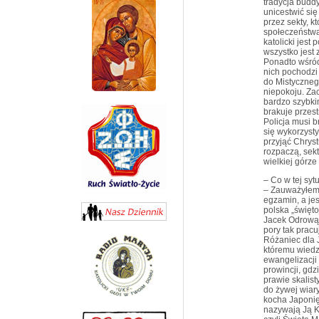
tradycja budd
unicestwić się
przez sekty, k
społeczeństwa.
katolicki jest
wszystko jest 
Ponadto wśród
nich pochodzi 
do Mistyczneg
niepokoju. Za
bardzo szybki
brakuje przes
Policja musi b
się wykorzysty
przyjąć Chrys
rozpaczą, sek
wielkiej górze 
– Co w tej sy
– Zauważyłem,
egzamin, a je
polska „święto
Jacek Odrowąż 
pory tak pracu
Różaniec dla 
któremu wiedz
ewangelizacji 
prowincji, gdz
prawie skalis
do żywej wiar
kocha Japonię.
nazywają Ją K