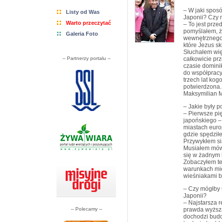
– W jaki sposó
Listy od Was
Japonii? Czy 
Warto przeczytać
– To jest prze
pomyślałem, ż
Galeria Foto
wewnętrznego 
które Jezus sk
Słuchałem wię
-- Partnerzy portalu --
całkowicie pr
czasie dominik
do współpracy
trzech lat kog
potwierdzona.
Maksymilian M
– Jakie były p
– Pierwsze pię
japońskiego – 
miastach euro
gdzie spędził
Przywykłem sia
Musiałem mówi
się w żadnym 
Zobaczyłem te
warunkach mie
wieśniakami b
– Czy mógłby O
Japonii?
– Najstarsza re
-- Polecamy --
prawda wyższą
dochodzi buddy