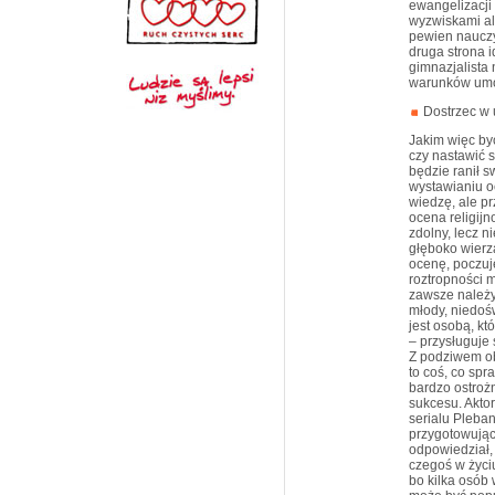
ewangelizacji
wyzwiskami al
pewien nauczyc
druga strona i
gimnazjalista 
warunków umow
Dostrzec w 
Jakim więc by
czy nastawić 
będzie ranił 
wystawianiu oc
wiedzę, ale pr
ocena religij
zdolny, lecz n
głęboko wierzą
ocenę, poczuje
roztropności 
zawsze należy
młody, niedoś
jest osobą, k
– przysługuje
Z podziwem ob
to coś, co spr
bardzo ostrożn
sukcesu. Akto
serialu Pleban
przygotowując
odpowiedział, 
czegoś w życiu
bo kilka osób 