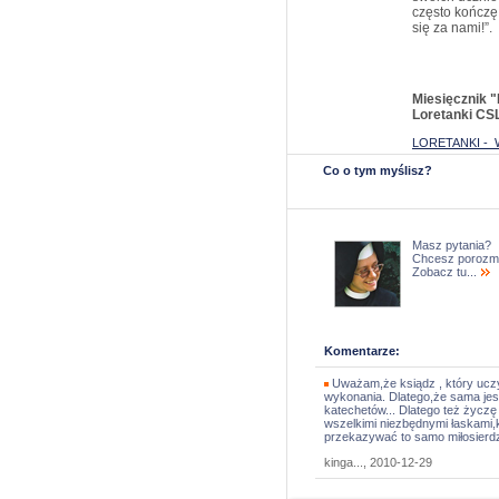
często kończę
się za nami!”.
Miesięcznik "
Loretanki CS
LORETANKI -
Co o tym myślisz?
Masz pytania?
Chcesz porozm
Zobacz tu...
Komentarze:
Uważam,że ksiądz , który uczy
wykonania. Dlatego,że sama jes
katechetów... Dlatego też życzę
wszelkimi niezbędnymi łaskami,k
przekazywać to samo miłosierdz
kinga..., 2010-12-29