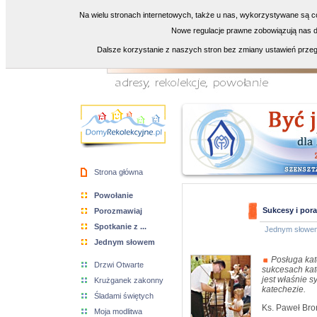
Na wielu stronach internetowych, także u nas, wykorzystywane są co
Nowe regulacje prawne zobowiązują nas do
Dalsze korzystanie z naszych stron bez zmiany ustawień przeg
Strona główna
Powołanie
Sukcesy i pora
Porozmawiaj
Spotkanie z ...
Jednym słowe
Jednym słowem
Posługa kat
Drzwi Otwarte
sukcesach kat
jest właśnie s
Krużganek zakonny
katechezie.
Śladami świętych
Ks. Paweł Bro
Moja modlitwa