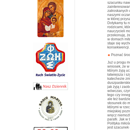
szacunku nawet
zainteresowani
zatroskanych 
naszymi oczam
w której przys
Dotykamy tu n
rodzicami, kt
nauczycieli mo
przekonuję, ż
w domach mitu
staje się wyc
konsekwencji.
Poznać śro
Już u progu mo
wniosek, że w
którym żyją uc
łatwiejsza i s
katechezie zmi
duszpasterskie
jak żyją i za
wówczas, czy
tego czy inneg
ale też bardzi
stosunek do mn
którymi w rzec
miejskiej pozn
wręcz niemożli
parafii. Jak w
Polityka miłoś
jest szacunek 