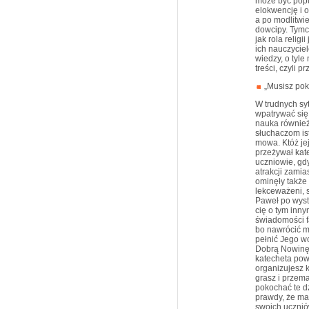
może być popu
elokwencję i o
a po modlitwi
dowcipy. Tymc
jak rola relig
ich nauczycie
wiedzy, o tyle
treści, czyli 
„Musisz poko
W trudnych sy
wpatrywać się
nauka również
słuchaczom ist
mowa. Któż je
przeżywał kat
uczniowie, gdy
atrakcji zami
ominęły także 
lekceważeni, 
Paweł po wyst
cię o tym inny
świadomości fa
bo nawrócić m
pełnić Jego w
Dobrą Nowinę 
katecheta powi
organizujesz k
grasz i przema
pokochać te dz
prawdy, że ma
swoich ucznió