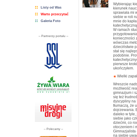
Wybierając kie
Listy od Was
kierunek naucz
sprawiała mi w
Warto przeczytać
siebie w roli 
Galeria Foto
mnie do kapła
katechetyczną
W ramach stud
przygotowania
-- Partnerzy portalu --
konieczności 
wówczas metod
dzieciństwie p
stał się najl
podobnie. Pro
katechetyczny
pierwsze krok
ukończyłem.
Wielki zapał
Wreszcie nads
możliwość rea
gimnazjum i sz
się też trudno
dyscypliny na
tłumaczą, że 
dojrzewania. B
daleko w tyle,
siebie jako cz
dziećmi, co ro
otoczeniem i 
-- Polecamy --
Gimnazjalista
na siebie uwa