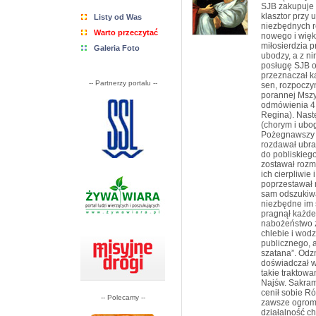
SJB zakupuje 
klasztor przy 
Listy od Was
niezbędnych r
Warto przeczytać
nowego i więk
miłosierdzia p
Galeria Foto
ubodzy, a z ni
posługę SJB o
przeznaczał k
-- Partnerzy portalu --
sen, rozpoczyn
porannej Msz
odmówienia 4 m
Regina). Nast
(chorym i ubo
Pożegnawszy 
rozdawał ubra
do pobliskieg
zostawał rozma
ich cierpliwie
poprzestawał 
sam odszukiwa
niezbędne im 
pragnął każde
nabożeństwo ż
chlebie i wod
publicznego, 
szatana”. Odzn
doświadczał wi
takie traktowa
Najśw. Sakram
cenił sobie R
-- Polecamy --
zawsze ogromn
działalność c