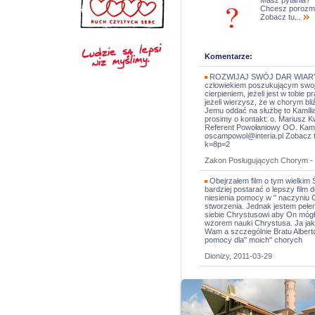
Masz pytania?
Chcesz porozm
Zobacz tu...
Komentarze:
ROZWIJAJ SWÓJ DAR WIARY W 
człowiekiem poszukującym swojej
cierpieniem, jeżeli jest w tobie
jeżeli wierzysz, że w chorym bli
Jemu oddać na służbę to Kamili
prosimy o kontakt: o. Mariusz K
Referent Powołaniowy OO. Kamil
oscampowol@interia.pl Zobacz te
k=8p=2
Zakon Posługujących Chorym - 
Obejrzałem film o tym wielkim 
bardziej postarać o lepszy film
niesienia pomocy w " naczyniu 
stworzenia. Jednak jestem pełen
siebie Chrystusowi aby On móg
wzorem nauki Chrystusa. Ja jak
Wam a szczególnie Bratu Alberto
pomocy dla" moich" chorych
Dionizy, 2011-03-29