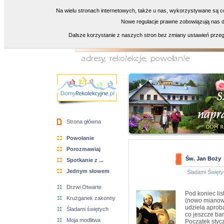
Na wielu stronach internetowych, także u nas, wykorzystywane są co
Nowe regulacje prawne zobowiązują nas do
Dalsze korzystanie z naszych stron bez zmiany ustawień przeg
Strona główna
Powołanie
Porozmawiaj
Św. Jan Boży
Spotkanie z ...
Jednym słowem
Śladami Święty
Drzwi Otwarte
Pod koniec li
Krużganek zakonny
(nowo mianowan
udziela aproba
Śladami świętych
co jeszcze bar
Moja modlitwa
Początek stycz