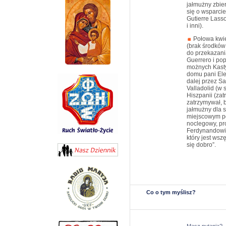
jałmużny zbie
się o wsparci
Gutierre Lass
i inni).
Połowa kwiet
(brak środków 
do przekazani
Guerrero i pop
możnych Kastyl
domu pani Ele
dalej przez S
Valladolid (w 
Hiszpanii (zat
zatrzymywał, 
jałmużny dla 
miejscowym po
noclegowy, pr
Ferdynandowi)
który jest wsz
się dobro”.
Co o tym myślisz?